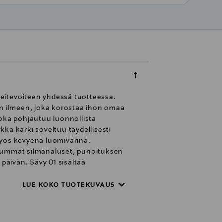
eitevoiteen yhdessä tuotteessa.
en ilmeen, joka korostaa ihon omaa
joka pohjautuu luonnollista
kka kärki soveltuu täydellisesti
myös kevyenä luomivärinä.
tummat silmänaluset, punoituksen
 päivän. Sävy 01 sisältää
sävyisen hehkun. Käytä
tä peitevoidetta suoraan peittoa
LUE KOKO TUOTEKUVAUS
ja siistimiseksi suosittelemme