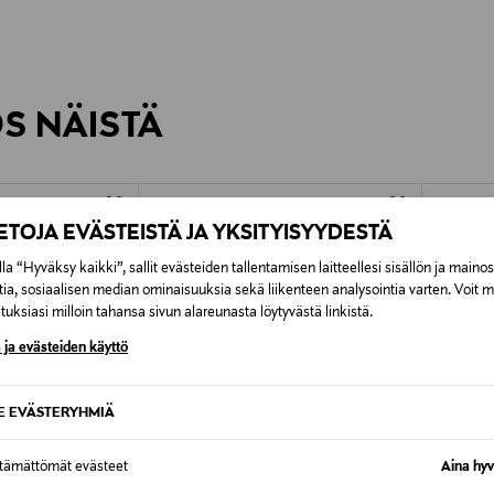
0,00 €
inen tilaukseesi. Voit palauttaa tilaamasi tuotteen 30 vuorokauden ku
0,00 € – 4,90 €
lee palauttaa avaamattomissa alkuperäispakkauksissaan ja palautetta
ÖS NÄISTÄ
7,90 €–50,00 € kuljetusyhtiöstä ja 
Alk. 6,90 €, kun toimitus on saatavi
IETOJA EVÄSTEISTÄ JA YKSITYISYYDESTÄ
la “Hyväksy kaikki”, sallit evästeiden tallentamisen laitteellesi sisällön ja maino
tia, sosiaalisen median ominaisuuksia sekä liikenteen analysointia varten. Voit 
uksiasi milloin tahansa sivun alareunasta löytyvästä linkistä.
 ja evästeiden käyttö
SE EVÄSTERYHMIÄ
ttämättömät evästeet
Aina hyv