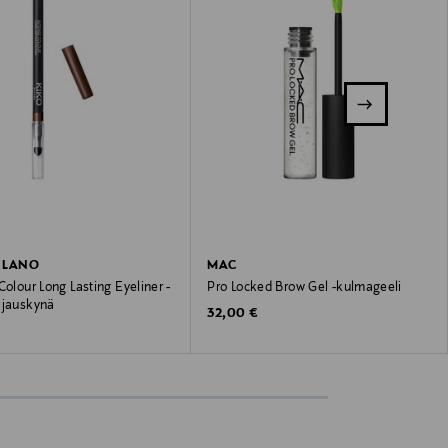
ILANO
MAC
Colour Long Lasting Eyeliner -
Pro Locked Brow Gel -kulmageeli
ajauskynä
Original Price
32,00 €
 Price