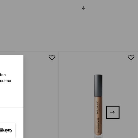
luessa tuotteen vastaanottamisesta.
van tuotteen sinetin tulee olla ehjä.
tuotteen koosta riippuen
lla valittuun osoitteeseen.
sten
muuttaa
äksytty