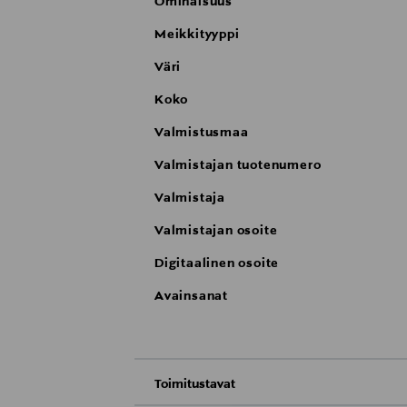
Ominaisuus
Meikkityyppi
Väri
Koko
Valmistusmaa
Valmistajan tuotenumero
Valmistaja
Valmistajan osoite
Digitaalinen osoite
Avainsanat
Toimitustavat