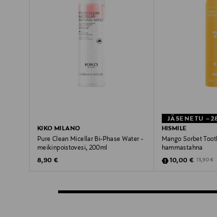
JÄSENETU –2
KIKO MILANO
HISMILE
Pure Clean Micellar Bi-Phase Water -
Mango Sorbet Toot
meikinpoistovesi, 200ml
hammastahna
Original Price
Discounted Pric
Original 
8,90 €
10,00 €
13,90 €