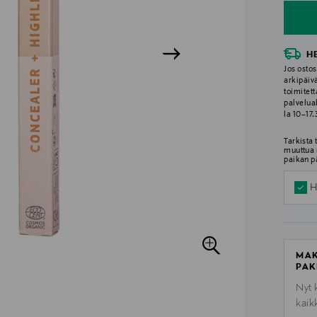
H
Jos ostos
arkipäiv
toimitett
palvelua
la 10–17
Tarkista
muuttua 
paikan p
H
MAK
PAK
Nyt 
kaik