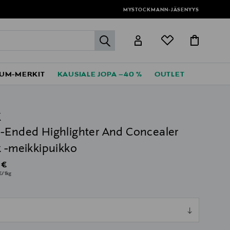
MYSTOCKMANN-JÄSENYYS
label.header.go
UM-MERKIT
KAUSIALE JOPA –40 %
OUTLET
K
-Ended Highlighter And Concealer
k -meikkipuikko
al Price
 €
€/1kg
ull
ull