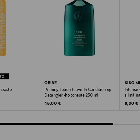
8%
ORIBE
KIKO M
hpaste -
Priming Lotion Leave-In Conditioning
Intense 
Detangler -hoitoneste 250 ml
silmänr
e
Original Price
Original
Price
48,00 €
8,90 €