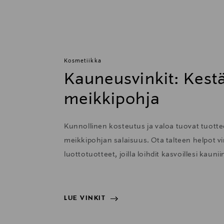
Kosmetiikka
Kauneusvinkit: Kestä
meikkipohja
Kunnollinen kosteutus ja valoa tuovat tuott
meikkipohjan salaisuus. Ota talteen helpot vin
luottotuotteet, joilla loihdit kasvoillesi kaun
LUE VINKIT