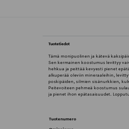
Tuotetiedot
Tämä monipuolinen ja kätevä kaksipäi
Sen kermainen koostumus levittyy vaiv
hehkua ja peittää kevyesti pienet epä
alkuperää oleviin mineraaleihin, levitt
poskipäiden, silmien sisänurkkien, ku
Peitevoiteen pehmeä koostumus sulau
ja pienet ihon epätasaisuudet. Lopputu
peitevoiteen hienovaraisen vaaleanp
korostustuotetta haluamillesi alueille
tarvitseville alueille ja häivytä sormin
Tuotenumero
asettamaan puikon hetkeksi jääkaappi