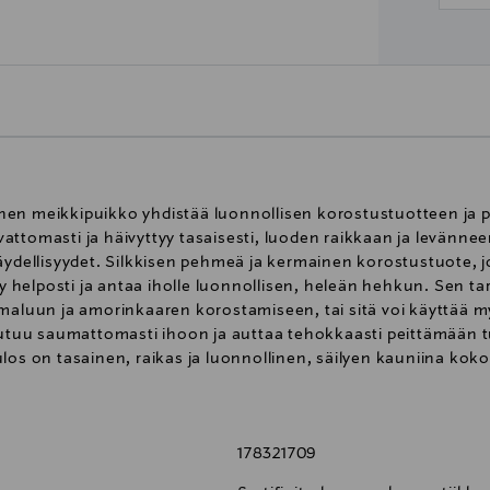
nen meikkipuikko yhdistää luonnollisen korostustuotteen ja p
attomasti ja häivyttyy tasaisesti, luoden raikkaan ja levänne
täydellisyydet. Silkkisen pehmeä ja kermainen korostustuote, 
yy helposti ja antaa iholle luonnollisen, heleän hehkun. Sen tar
lmaluun ja amorinkaaren korostamiseen, tai sitä voi käyttää 
tuu saumattomasti ihoon ja auttaa tehokkaasti peittämään 
los on tasainen, raikas ja luonnollinen, säilyen kauniina koko
unaisen pohjasävyn ja korostustuotteen pehmeän samppanjan
 ja häivytä kevyesti luonnollisen hehkun saavuttamiseksi. Levi
, siveltimellä tai meikkisienellä. Teroittamisen helpottamiseksi 
178321709
in ennen teroitusta, jotta koostumus jämäköityy.