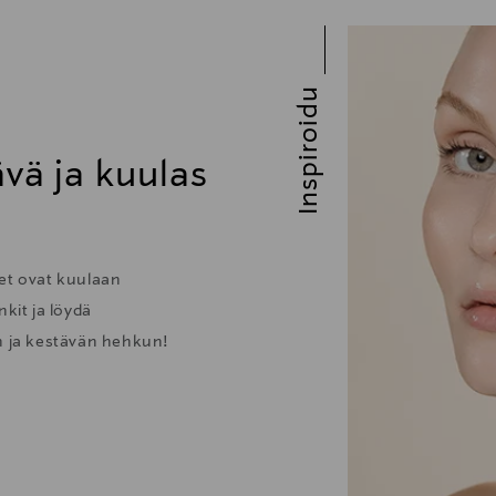
Inspiroidu
vä ja kuulas
eet ovat kuulaan
kit ja löydä
iin ja kestävän hehkun!