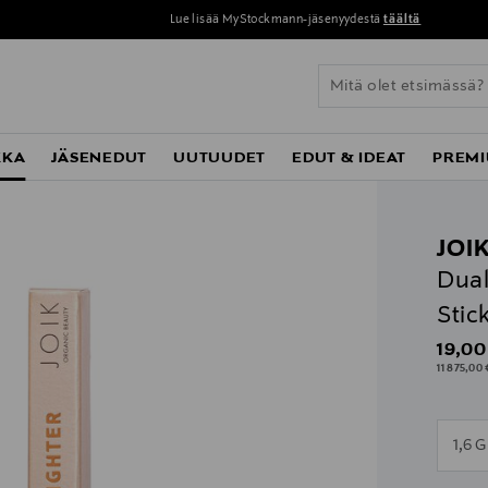
Lue lisää MyStockmann-jäsenyydestä
täältä
KKA
JÄSENEDUT
UUTUUDET
EDUT & IDEAT
PREMI
JOI
Dual
Stic
Origin
19,00
11 875,00 
n
1,6 G
n