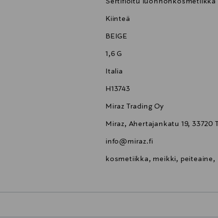
Sertifioitu luonnonkosmetiikka
Kiinteä
BEIGE
1,6 G
Italia
H13743
Miraz Trading Oy
Miraz, Ahertajankatu 19, 33720 
info@miraz.fi
kosmetiikka, meikki, peiteaine,