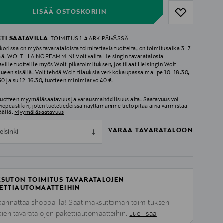
LISÄÄ OSTOSKORIIN
ETI SAATAVILLA
TOIMITUS 1-4 ARKIPÄIVÄSSÄ
korissa on myös tavarataloista toimitettavia tuotteita, on toimitusaika 3–7
ää. WOLTILLA NOPEAMMIN! Voit valita Helsingin tavaratalosta
aville tuotteille myös Wolt-pikatoimituksen, jos tilaat Helsingin Wolt-
lueen sisällä. Voit tehdä Wolt-tilauksia verkkokaupassa ma–pe 10–18.30,
.30 ja su 12–16.30, tuotteen minimiarvo 40 €.
 tuotteen myymäläsaatavuus ja varausmahdollisuus alta. Saatavuus voi
nopeastikin, joten tuotetiedoissa näyttämämme tieto pitää aina varmistaa
äällä.
Myymäläsaatavuus
VARAA TAVARATALOON
elsinki
SUTON TOIMITUS TAVARATALOJEN
ETTIAUTOMAATTEIHIN
kannattaa shoppailla! Saat maksuttoman toimituksen
kien tavaratalojen pakettiautomaatteihin.
Lue lisää