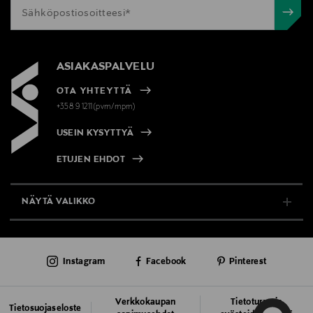
ASIAKASPALVELU
OTA YHTEYTTÄ
+358 9 1211(pvm/mpm)
USEIN KYSYTTYÄ
ETUJEN EHDOT
NÄYTÄ VALIKKO
TUKI & INFO
Instagram
Facebook
Pinterest
AJANKOHTAISTA
PALVELUT
Verkkokaupan
Tietoturva ja
Tietosuojaseloste