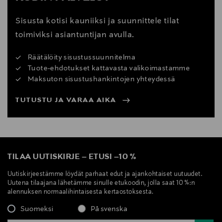
Sisusta kotisi kauniiksi ja suunnittele tilat
toimiviksi asiantuntijan avulla.
Räätälöity sisustussuunnitelma
Tuote-ehdotukset kattavasta valikoimastamme
Maksuton sisustushankintojen yhteydessä
TUTUSTU JA VARAA AIKA
TILAA UUTISKIRJE
–
ETUSI
–
10 %
Uutiskirjeestämme löydät parhaat edut ja ajankohtaiset uutuudet.
Uutena tilaajana lähetämme sinulle etukoodin, jolla saat 10 %:n
alennuksen normaalihintaisesta kertaostoksesta.
Suomeksi
På svenska