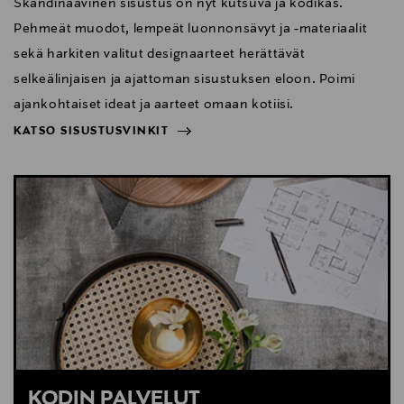
Skandinaavinen sisustus on nyt kutsuva ja kodikas.
Pehmeät muodot, lempeät luonnonsävyt ja -materiaalit
sekä harkiten valitut designaarteet herättävät
selkeälinjaisen ja ajattoman sisustuksen eloon. Poimi
ajankohtaiset ideat ja aarteet omaan kotiisi.
KATSO SISUSTUSVINKIT
NÄYTÄ VÄHEMMÄN
KATSO SISUSTUSVINKIT
KODIN PALVELUT