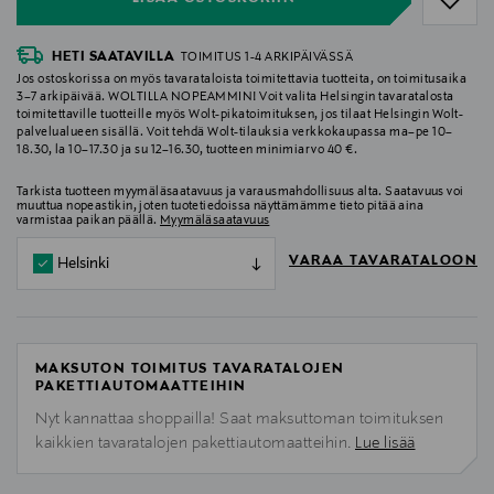
HETI SAATAVILLA
TOIMITUS 1-4 ARKIPÄIVÄSSÄ
Jos ostoskorissa on myös tavarataloista toimitettavia tuotteita, on toimitusaika
3–7 arkipäivää. WOLTILLA NOPEAMMIN! Voit valita Helsingin tavaratalosta
toimitettaville tuotteille myös Wolt-pikatoimituksen, jos tilaat Helsingin Wolt-
palvelualueen sisällä. Voit tehdä Wolt-tilauksia verkkokaupassa ma–pe 10–
18.30, la 10–17.30 ja su 12–16.30, tuotteen minimiarvo 40 €.
Tarkista tuotteen myymäläsaatavuus ja varausmahdollisuus alta. Saatavuus voi
muuttua nopeastikin, joten tuotetiedoissa näyttämämme tieto pitää aina
varmistaa paikan päällä.
Myymäläsaatavuus
VARAA TAVARATALOON
Helsinki
MAKSUTON TOIMITUS TAVARATALOJEN
PAKETTIAUTOMAATTEIHIN
Nyt kannattaa shoppailla! Saat maksuttoman toimituksen
kaikkien tavaratalojen pakettiautomaatteihin.
Lue lisää