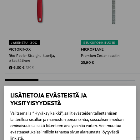
VIHREÄ
Valmistusmaa
Kiina
Valmistaja
JÄSENETU –20%
ETUKUPONKITUOTE
VICTORINOX
MICROPLANE
Joseph Joseph Ltd.
Rho-Peeler Straight -kuorija,
Premium Zester-raastin
oikeakätinen
Original Price
25,90 €
Discounted Price
Valmistajan osoite
Original Price
6,00 €
7,50 €
Joseph Joseph, Unit 10, 11-12, Back Lane, Basingstoke,
RG24 8PZ, United Kingdom
LISÄTIETOJA EVÄSTEISTÄ JA
Digitaalinen osoite
YKSITYISYYDESTÄ
LISÄÄ KIINNOSTAVIA
info@josephjoseph.com
Valitsemalla “Hyväksy kaikki”, sallit evästeiden tallentamisen
laitteellesi sisällön ja mainosten personointia, sosiaalisen median
TUOTTEITA
ominaisuuksia sekä liikenteen analysointia varten. Voit muuttaa
evästeasetuksiasi milloin tahansa sivun alareunasta löytyvästä
linkistä.