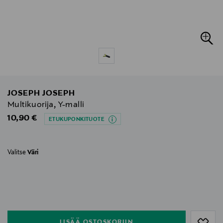
JOSEPH JOSEPH
Multikuorija, Y-malli
Original Price
10,90 €
ETUKUPONKITUOTE
Valitse
Väri
null
null
LISÄÄ OSTOSKORIIN