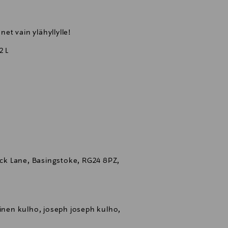
t vain ylähyllylle!
2 L
Back Lane, Basingstoke, RG24 8PZ,
linen kulho, joseph joseph kulho,