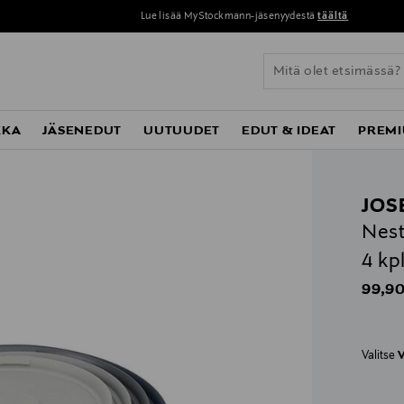
Lue lisää MyStockmann-jäsenyydestä
täältä
KKA
JÄSENEDUT
UUTUUDET
EDUT & IDEAT
PREMI
JOS
Nest
4 kp
Origin
99,90
Valitse
V