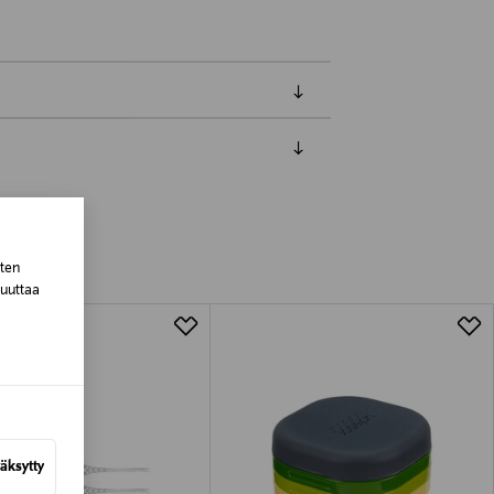
luessa tuotteen vastaanottamisesta.
tuotteen koosta riippuen
sten
muuttaa
lla valittuun osoitteeseen.
äksytty