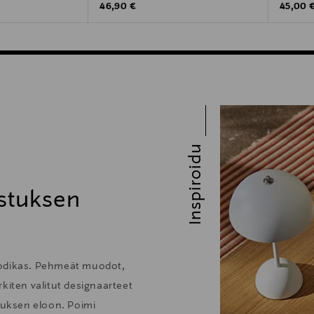
Original Price
Original
46,90 €
45,00 
Inspiroidu
stuksen
kodikas. Pehmeät muodot,
kiten valitut designaarteet
stuksen eloon. Poimi