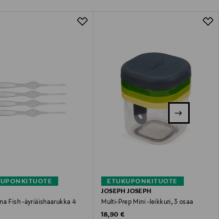
KUPONKITUOTE
ETUKUPONKITUOTE
JOSEPH JOSEPH
na Fish -äyriäishaarukka 4
Multi-Prep Mini -leikkuri, 3 osaa
Original Price
18,90 €