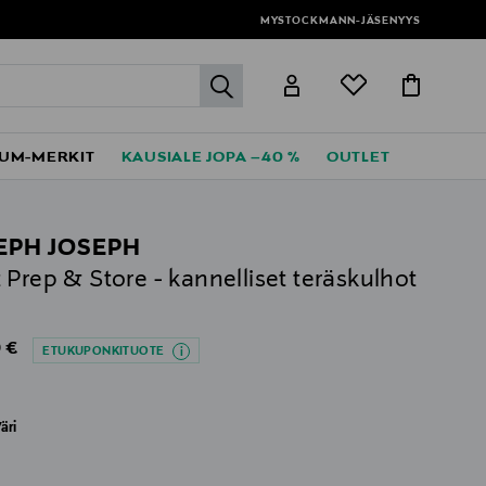
MYSTOCKMANN-JÄSENYYS
label.header.go
UM-MERKIT
KAUSIALE JOPA –40 %
OUTLET
EPH JOSEPH
 Prep & Store - kannelliset teräskulhot
l
al Price
 €
ETUKUPONKITUOTE
äri