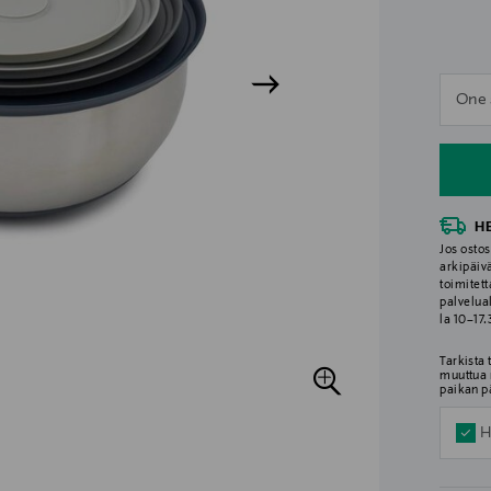
n
One 
n
H
Jos ostos
arkipäiv
toimitett
palvelua
la 10–17
Tarkista
muuttua 
paikan p
H