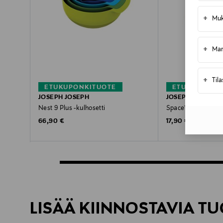
+
Muk
+
Mar
+
Til
ETUKUPONKITUOTE
ETUKUPONKI
JOSEPH JOSEPH
JOSEPH JOSEPH
Nest 9 Plus -kulhosetti
Space™ -pannu- ja k
Original Price
Original Price
66,90 €
17,90 €
LISÄÄ KIINNOSTAVIA TU