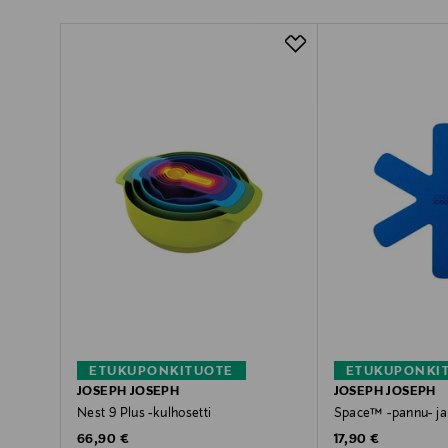
ETUKUPONKITUOTE
ETUKUPONKI
JOSEPH JOSEPH
JOSEPH JOSEPH
Nest 9 Plus -kulhosetti
Space™ -pannu- ja k
Original Price
Original Price
66,90 €
17,90 €