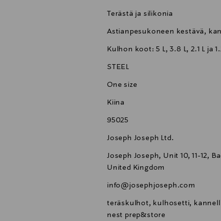
Terästä ja silikonia
Astianpesukoneen kestävä, kanne
Kulhon koot: 5 L, 3.8 L, 2.1 L ja 1.
STEEL
One size
Kiina
95025
Joseph Joseph Ltd.
Joseph Joseph, Unit 10, 11-12, 
United Kingdom
info@josephjoseph.com
teräskulhot, kulhosetti, kannel
nest prep&store