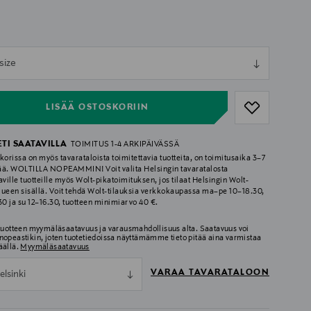
ull
size
ull
LISÄÄ OSTOSKORIIN
ETI SAATAVILLA
TOIMITUS 1-4 ARKIPÄIVÄSSÄ
korissa on myös tavarataloista toimitettavia tuotteita, on toimitusaika 3–7
ää. WOLTILLA NOPEAMMIN! Voit valita Helsingin tavaratalosta
aville tuotteille myös Wolt-pikatoimituksen, jos tilaat Helsingin Wolt-
lueen sisällä. Voit tehdä Wolt-tilauksia verkkokaupassa ma–pe 10–18.30,
.30 ja su 12–16.30, tuotteen minimiarvo 40 €.
 tuotteen myymäläsaatavuus ja varausmahdollisuus alta. Saatavuus voi
nopeastikin, joten tuotetiedoissa näyttämämme tieto pitää aina varmistaa
äällä.
Myymäläsaatavuus
VARAA TAVARATALOON
elsinki