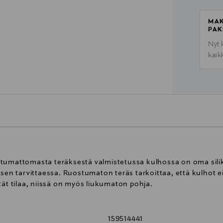
MAK
PAK
Nyt 
kaik
tumattomasta teräksestä valmistetussa kulhossa on oma siliko
sen tarvittaessa. Ruostumaton teräs tarkoittaa, että kulhot eivä
tät tilaa, niissä on myös liukumaton pohja.
159514441