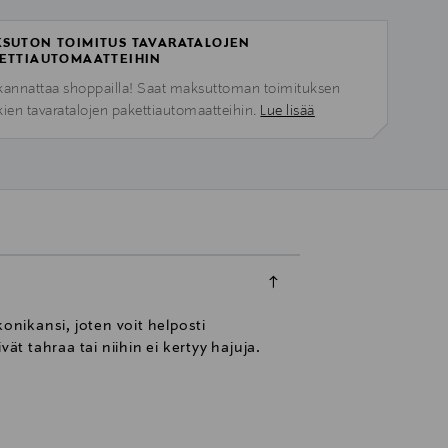
SUTON TOIMITUS TAVARATALOJEN
ETTIAUTOMAATTEIHIN
kannattaa shoppailla! Saat maksuttoman toimituksen
kien tavaratalojen pakettiautomaatteihin.
Lue lisää
nikansi, joten voit helposti
t tahraa tai niihin ei kertyy hajuja.