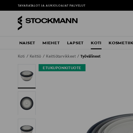
TAVARATALOT JA AUKIOLOAJAT
PALVELUT
NAISET
MIEHET
LAPSET
KOTI
KOSMETII
Koti
Keittiö
Keittiötarvikkeet
Työvälineet
ETUKUPONKITUOTE