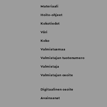
Materiaali
Hoito-ohjeet
Kokotiedot
Väri
Koko
Valmistusmaa
Valmistajan tuotenumero
Valmistaja
Valmistajan osoite
Digitaalinen osoite
Avainsanat