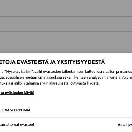
0,00 €
inen tilaukseesi. Voit palauttaa tilaamasi tuotteen 30 vuorokauden ku
0,00 € – 4,90 €
rvitse ilmoittaa palautuksesta etukäteen.
IETOJA EVÄSTEISTÄ JA YKSITYISYYDESTÄ
ÖS NÄISTÄ
7,90 €–50,00 € kuljetusyhtiöstä ja 
la “Hyväksy kaikki”, sallit evästeiden tallentamisen laitteellesi sisällön ja maino
tia, sosiaalisen median ominaisuuksia sekä liikenteen analysointia varten. Voit 
uksiasi milloin tahansa sivun alareunasta löytyvästä linkistä.
Alk. 6,90 €, kun toimitus on saatavi
 ja evästeiden käyttö
SE EVÄSTERYHMIÄ
ttämättömät evästeet
Aina hyv