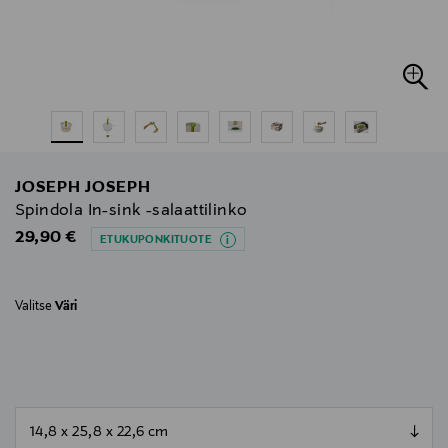
JOSEPH JOSEPH
Spindola In-sink -salaattilinko
Original Price
29,90 €
ETUKUPONKITUOTE
Valitse
Väri
null
null