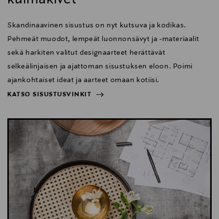
Skandinaavinen sisustus on nyt kutsuva ja kodikas.
Pehmeät muodot, lempeät luonnonsävyt ja -materiaalit
sekä harkiten valitut designaarteet herättävät
selkeälinjaisen ja ajattoman sisustuksen eloon. Poimi
ajankohtaiset ideat ja aarteet omaan kotiisi.
KATSO SISUSTUSVINKIT
NÄYTÄ VÄHEMMÄN
KATSO SISUSTUSVINKIT