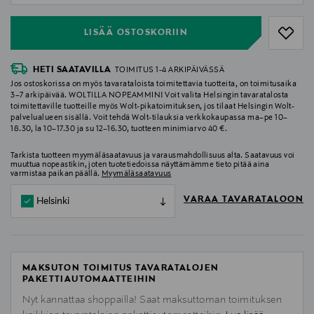
LISÄÄ OSTOSKORIIN
HETI SAATAVILLA
TOIMITUS 1-4 ARKIPÄIVÄSSÄ
Jos ostoskorissa on myös tavarataloista toimitettavia tuotteita, on toimitusaika
3–7 arkipäivää. WOLTILLA NOPEAMMIN! Voit valita Helsingin tavaratalosta
toimitettaville tuotteille myös Wolt-pikatoimituksen, jos tilaat Helsingin Wolt-
palvelualueen sisällä. Voit tehdä Wolt-tilauksia verkkokaupassa ma–pe 10–
18.30, la 10–17.30 ja su 12–16.30, tuotteen minimiarvo 40 €.
Tarkista tuotteen myymäläsaatavuus ja varausmahdollisuus alta. Saatavuus voi
muuttua nopeastikin, joten tuotetiedoissa näyttämämme tieto pitää aina
varmistaa paikan päällä.
Myymäläsaatavuus
VARAA TAVARATALOON
Helsinki
MAKSUTON TOIMITUS TAVARATALOJEN
PAKETTIAUTOMAATTEIHIN
Nyt kannattaa shoppailla! Saat maksuttoman toimituksen