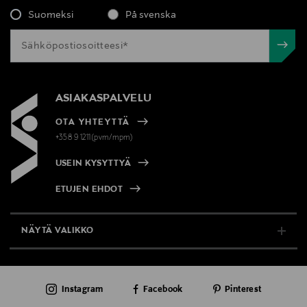
Suomeksi
På svenska
ASIAKASPALVELU
OTA YHTEYTTÄ
+358 9 1211(pvm/mpm)
USEIN KYSYTTYÄ
ETUJEN EHDOT
NÄYTÄ VALIKKO
TUKI & INFO
Instagram
Facebook
Pinterest
AJANKOHTAISTA