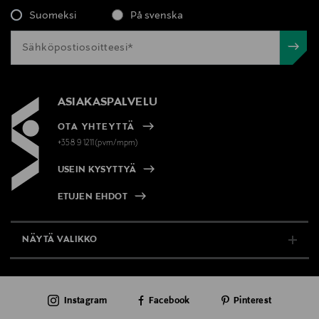
Suomeksi
På svenska
ASIAKASPALVELU
OTA YHTEYTTÄ
+358 9 1211(pvm/mpm)
USEIN KYSYTTYÄ
ETUJEN EHDOT
NÄYTÄ VALIKKO
TUKI & INFO
Instagram
Facebook
Pinterest
AJANKOHTAISTA