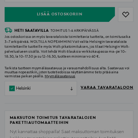
LISÄÄ OSTOSKORIIN
HETI SAATAVILLA
TOIMITUS 1-4 ARKIPÄIVÄSSÄ
Jos ostoskorissa on myös tavarataloista toimitettavia tuotteita, on toimitusaika
3–7 arkipäivää. WOLTILLA NOPEAMMIN! Voit valita Helsingin tavaratalosta
toimitettaville tuotteille myös Wolt-pikatoimituksen, jos tilaat Helsingin Wolt-
palvelualueen sisällä. Voit tehdä Wolt-tilauksia verkkokaupassa ma–pe 10–
18.30, la 10–17.30 ja su 12–16.30, tuotteen minimiarvo 40 €.
Tarkista tuotteen myymäläsaatavuus ja varausmahdollisuus alta. Saatavuus voi
muuttua nopeastikin, joten tuotetiedoissa näyttämämme tieto pitää aina
varmistaa paikan päällä.
Myymäläsaatavuus
VARAA TAVARATALOON
Helsinki
MAKSUTON TOIMITUS TAVARATALOJEN
PAKETTIAUTOMAATTEIHIN
Nyt kannattaa shoppailla! Saat maksuttoman toimituksen