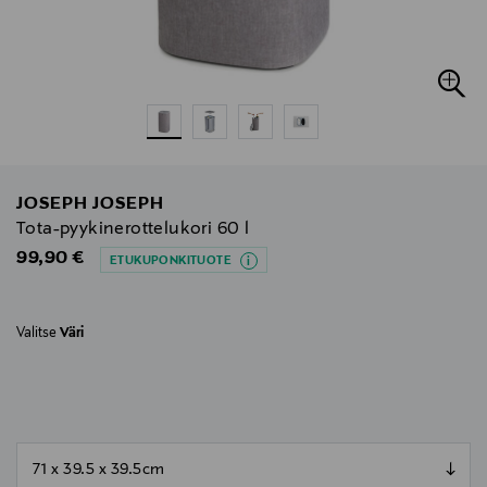
JOSEPH JOSEPH
Tota-pyykinerottelukori 60 l
Original Price
99,90 €
ETUKUPONKITUOTE
Valitse
Väri
null
null