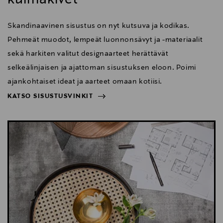
Skandinaavinen sisustus on nyt kutsuva ja kodikas.
Pehmeät muodot, lempeät luonnonsävyt ja -materiaalit
sekä harkiten valitut designaarteet herättävät
selkeälinjaisen ja ajattoman sisustuksen eloon. Poimi
ajankohtaiset ideat ja aarteet omaan kotiisi.
KATSO SISUSTUSVINKIT
NÄYTÄ VÄHEMMÄN
KATSO SISUSTUSVINKIT