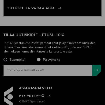
TUTUSTU JA VARAA AIKA
TILAA UUTISKIRJE
–
ETUSI
–
10 %
Uutiskirjeestämme löydät parhaat edut ja ajankohtaiset uutuudet.
Uutena tilaajana lähetämme sinulle etukoodin, jolla saat 10 %:n
alennuksen normaalihintaisesta kertaostoksesta.
Suomeksi
På svenska
ASIAKASPALVELU
OTA YHTEYTTÄ
+358 9 1211(pvm/mpm)