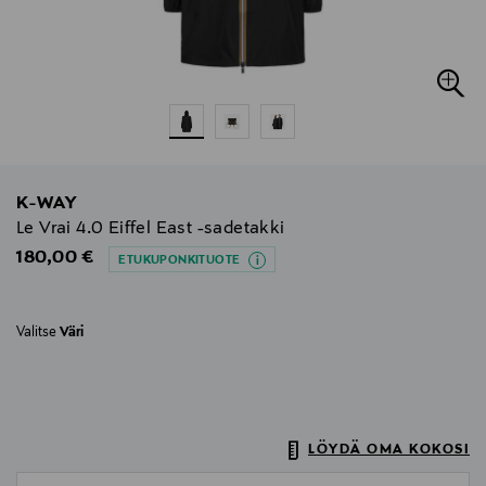
K-WAY
Le Vrai 4.0 Eiffel East -sadetakki
Original Price
180,00 €
ETUKUPONKITUOTE
Valitse
Väri
LÖYDÄ OMA KOKOSI