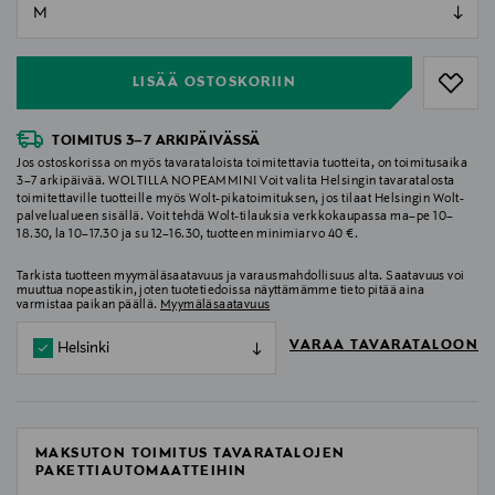
null
null
LISÄÄ OSTOSKORIIN
TOIMITUS 3–7 ARKIPÄIVÄSSÄ
Jos ostoskorissa on myös tavarataloista toimitettavia tuotteita, on toimitusaika
3–7 arkipäivää. WOLTILLA NOPEAMMIN! Voit valita Helsingin tavaratalosta
toimitettaville tuotteille myös Wolt-pikatoimituksen, jos tilaat Helsingin Wolt-
palvelualueen sisällä. Voit tehdä Wolt-tilauksia verkkokaupassa ma–pe 10–
18.30, la 10–17.30 ja su 12–16.30, tuotteen minimiarvo 40 €.
Tarkista tuotteen myymäläsaatavuus ja varausmahdollisuus alta. Saatavuus voi
muuttua nopeastikin, joten tuotetiedoissa näyttämämme tieto pitää aina
varmistaa paikan päällä.
Myymäläsaatavuus
VARAA TAVARATALOON
Helsinki
MAKSUTON TOIMITUS TAVARATALOJEN
PAKETTIAUTOMAATTEIHIN