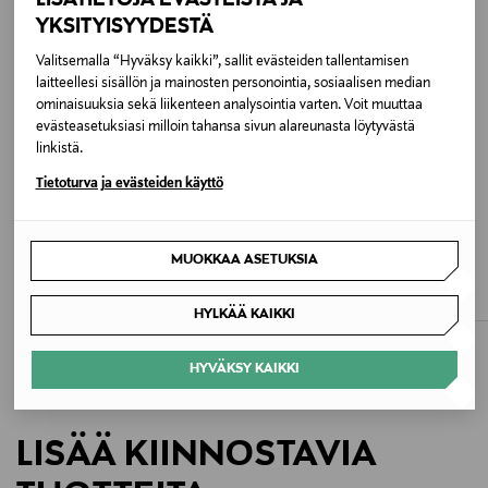
YKSITYISYYDESTÄ
Hoito-ohjeet
Valitsemalla “Hyväksy kaikki”, sallit evästeiden tallentamisen
Hienopesu 30 °C
laitteellesi sisällön ja mainosten personointia, sosiaalisen median
ominaisuuksia sekä liikenteen analysointia varten. Voit muuttaa
Pesuohjeet
evästeasetuksiasi milloin tahansa sivun alareunasta löytyvästä
linkistä.
Konepesu
Tietoturva ja evästeiden käyttö
Pesulämpötila
ETUKUPONKITUOTE
ETUKUPONKITUOTE
30 °C
RAINS
RAINS
MUOKKAA ASETUKSIA
Parka Fishtail -sadetakki
Parka Fishtail -sadetakki
Väri
Original Price
Original Price
125,00 €
125,00 €
HYLKÄÄ KAIKKI
USY BLACK PURE
HYVÄKSY KAIKKI
Koko
M
LISÄÄ KIINNOSTAVIA
Valmistusmaa