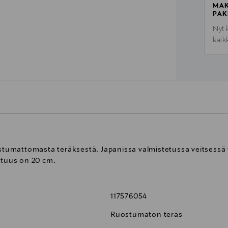
MAK
PAK
Nyt 
kaik
ostumattomasta teräksestä. Japanissa valmistetussa veitsessä 
ituus on 20 cm.
117576054
Ruostumaton teräs