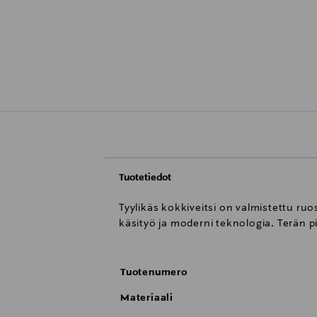
Tuotetiedot
Tyylikäs kokkiveitsi on valmistettu ru
käsityö ja moderni teknologia. Terän p
Tuotenumero
Materiaali