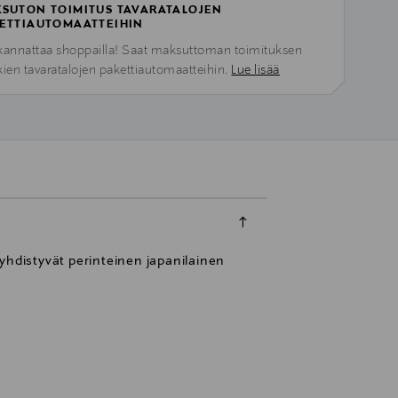
SUTON TOIMITUS TAVARATALOJEN
ETTIAUTOMAATTEIHIN
kannattaa shoppailla! Saat maksuttoman toimituksen
kien tavaratalojen pakettiautomaatteihin.
Lue lisää
yhdistyvät perinteinen japanilainen