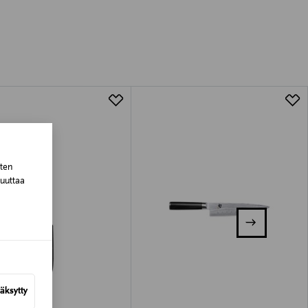
luessa tuotteen vastaanottamisesta.
tuotteen koosta riippuen
lla valittuun osoitteeseen.
sten
muuttaa
äksytty