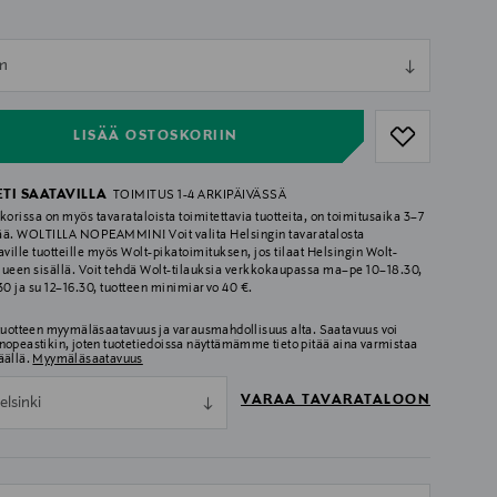
ull
m
ull
LISÄÄ OSTOSKORIIN
ETI SAATAVILLA
TOIMITUS 1-4 ARKIPÄIVÄSSÄ
korissa on myös tavarataloista toimitettavia tuotteita, on toimitusaika 3–7
ää. WOLTILLA NOPEAMMIN! Voit valita Helsingin tavaratalosta
aville tuotteille myös Wolt-pikatoimituksen, jos tilaat Helsingin Wolt-
lueen sisällä. Voit tehdä Wolt-tilauksia verkkokaupassa ma–pe 10–18.30,
.30 ja su 12–16.30, tuotteen minimiarvo 40 €.
 tuotteen myymäläsaatavuus ja varausmahdollisuus alta. Saatavuus voi
nopeastikin, joten tuotetiedoissa näyttämämme tieto pitää aina varmistaa
äällä.
Myymäläsaatavuus
VARAA TAVARATALOON
elsinki