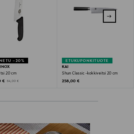
NETU –20%
ETUKUPONKITUOTE
INOX
KAI
tsi 20 cm
Shun Classic -kokkiveitsi 20 cm
unted Price
Original Price
Original Price
0 €
258,00 €
64,00 €