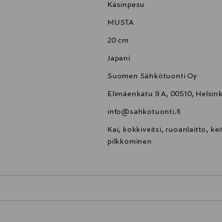
Käsinpesu
MUSTA
20 cm
Japani
Suomen Sähkötuonti Oy
Elimäenkatu 9 A, 00510, Helsink
info@sahkotuonti.fi
Kai, kokkiveitsi, ruoanlaitto, kei
pilkkominen
0,00 €