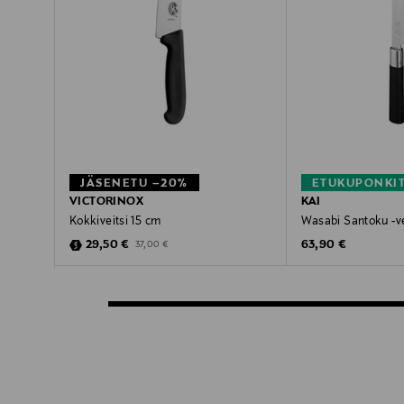
JÄSENETU –20%
ETUKUPONKI
VICTORINOX
KAI
Kokkiveitsi 15 cm
Wasabi Santoku -ve
Discounted Price
Original Price
Original Price
29,50 €
63,90 €
37,00 €