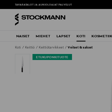
TAVARATALOT JA AUKIOLOAJAT
PALVELUT
NAISET
MIEHET
LAPSET
KOTI
KOSMETII
Koti
Keittiö
Keittiötarvikkeet
Veitset & sakset
ETUKUPONKITUOTE