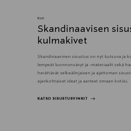
Koti
Skandinaavisen sisu
kulmakivet
Skandinaavinen sisustus on nyt kutsuva ja 
lempeät luonnonsävyt ja -materiaalit sekä har
herättävät selkeälinjaisen ja ajattoman sisu
ajankohtaiset ideat ja aarteet omaan kotiisi.
KATSO SISUSTUSVINKIT