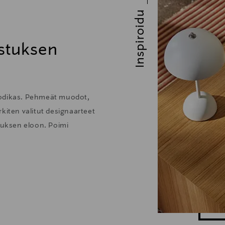
Inspiroidu
stuksen
kodikas. Pehmeät muodot,
kiten valitut designaarteet
stuksen eloon. Poimi