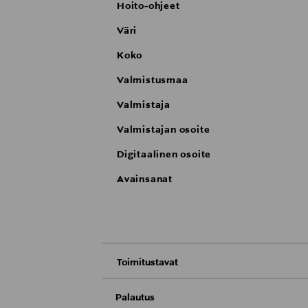
Hoito-ohjeet
Väri
Koko
Valmistusmaa
Valmistaja
Valmistajan osoite
Digitaalinen osoite
Avainsanat
Toimitustavat
Nouto tavaratalosta
Palautus