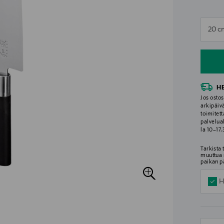
n
20 c
n
H
Jos ostos
arkipäiv
toimitett
palvelua
la 10–17
Tarkista
muuttua 
paikan p
H