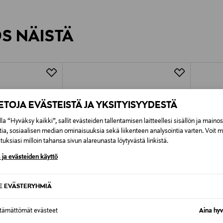
inen tilaukseesi. Voit palauttaa tilaamasi tuotteen 30 vuorokauden ku
0,00 € – 4,90 €
rvitse ilmoittaa palautuksesta etukäteen.
ÖS NÄISTÄ
7,90 €–50,00 € kuljetusyhtiöstä ja 
Alk. 6,90 €, kun toimitus on saatavi
IETOJA EVÄSTEISTÄ JA YKSITYISYYDESTÄ
la “Hyväksy kaikki”, sallit evästeiden tallentamisen laitteellesi sisällön ja maino
tia, sosiaalisen median ominaisuuksia sekä liikenteen analysointia varten. Voit 
uksiasi milloin tahansa sivun alareunasta löytyvästä linkistä.
 ja evästeiden käyttö
SE EVÄSTERYHMIÄ
ttämättömät evästeet
Aina hyv