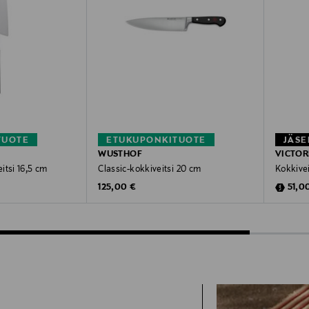
TUOTE
ETUKUPONKITUOTE
JÄSE
WUSTHOF
VICTOR
itsi 16,5 cm
Classic-kokkiveitsi 20 cm
Kokkivei
Original Price
Disco
125,00 €
51,0