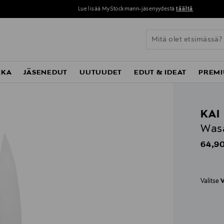
Lue lisää MyStockmann-jäsenyydestä
täältä
KKA
JÄSENEDUT
UUTUUDET
EDUT & IDEAT
PREMI
KAI
Wasa
Origin
64,90
Valitse
V