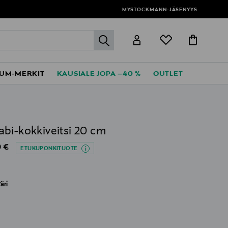
MYSTOCKMANN-JÄSENYYS
label.header.go
UM-MERKIT
KAUSIALE JOPA –40 %
OUTLET
bi-kokkiveitsi 20 cm
al Price
 €
ETUKUPONKITUOTE
äri