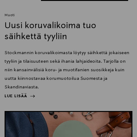
Muoti
Uusi koruvalikoima tuo
säihkettä tyyliin
Stockmannin koruvalikoimasta löytyy säihkettä jokaiseen
tyyliin ja tilaisuuteen sekä ihania lahjaideoita. Tarjolla on
niin kansainvälisiä koru- ja muotifanien suosikkeja kuin
uutta kiinnostavaa korumuotoilua Suomesta ja
Skandinaviasta.
LUE LISÄÄ
NÄYTÄ VÄHEMMÄN
LUE LISÄÄ