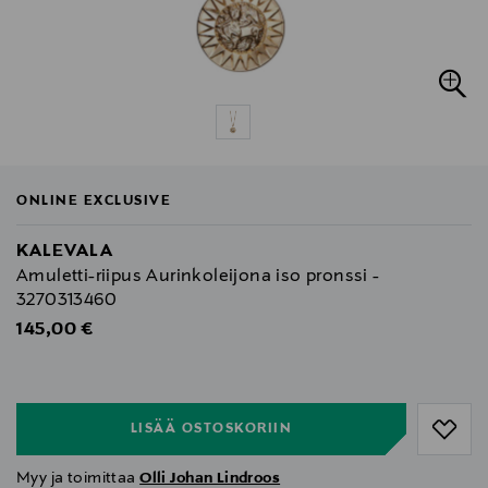
ONLINE EXCLUSIVE
KALEVALA
Amuletti-riipus Aurinkoleijona iso pronssi -
3270313460
Original Price
145,00 €
null
null
LISÄÄ OSTOSKORIIN
Myy ja toimittaa
Olli Johan Lindroos