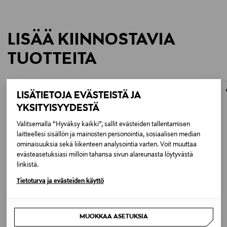
LISÄÄ KIINNOSTAVIA
TUOTTEITA
LISÄTIETOJA EVÄSTEISTÄ JA
YKSITYISYYDESTÄ
Valitsemalla “Hyväksy kaikki”, sallit evästeiden tallentamisen
laitteellesi sisällön ja mainosten personointia, sosiaalisen median
ominaisuuksia sekä liikenteen analysointia varten. Voit muuttaa
evästeasetuksiasi milloin tahansa sivun alareunasta löytyvästä
linkistä.
Tietoturva ja evästeiden käyttö
JÄSENETU –25%
ETUKUPONKITUOTE
O.P.I.
FINARTE
MUOKKAA ASETUKSIA
Nature Strong Moisture Mission Hand &
Arkki-villamatto