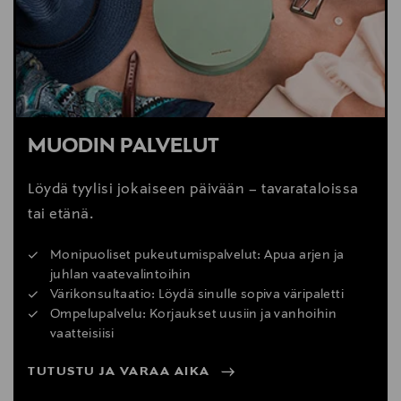
MUODIN PALVELUT
Löydä tyylisi jokaiseen päivään – tavarataloissa
tai etänä.
Monipuoliset pukeutumispalvelut: Apua arjen ja
juhlan vaatevalintoihin
Värikonsultaatio: Löydä sinulle sopiva väripaletti
Ompelupalvelu: Korjaukset uusiin ja vanhoihin
vaatteisiisi
TUTUSTU JA VARAA AIKA