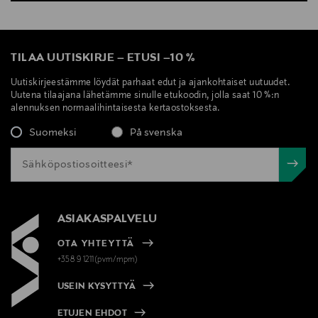
TILAA UUTISKIRJE
–
ETUSI
–
10 %
Uutiskirjeestämme löydät parhaat edut ja ajankohtaiset uutuudet.
Uutena tilaajana lähetämme sinulle etukoodin, jolla saat 10 %:n
alennuksen normaalihintaisesta kertaostoksesta.
Suomeksi
På svenska
ASIAKASPALVELU
OTA YHTEYTTÄ
+358 9 1211(pvm/mpm)
USEIN KYSYTTYÄ
ETUJEN EHDOT