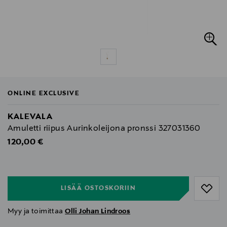
ONLINE EXCLUSIVE
KALEVALA
Amuletti riipus Aurinkoleijona pronssi 327031360
Original Price
120,00 €
null
null
LISÄÄ OSTOSKORIIN
Myy ja toimittaa
Olli Johan Lindroos