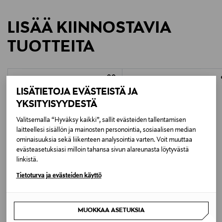
327031360
LISÄÄ KIINNOSTAVIA
TUOTTEITA
Mallisto
Kalevala Originals
LISÄTIETOJA EVÄSTEISTÄ JA
Valmistaja
YKSITYISYYDESTÄ
Kalevala
Valitsemalla “Hyväksy kaikki”, sallit evästeiden tallentamisen
laitteellesi sisällön ja mainosten personointia, sosiaalisen median
ominaisuuksia sekä liikenteen analysointia varten. Voit muuttaa
evästeasetuksiasi milloin tahansa sivun alareunasta löytyvästä
linkistä.
Tietoturva ja evästeiden käyttö
JÄSENETU –27%
JÄSENETU –20%
MOROCCANOIL
NORMANN COPENHAGEN
Hydrating Conditioner -hoitoaine 250 ml
Shorebird-lintufiguuri, L
MUOKKAA ASETUKSIA
Discounted Price
Discounted Price
Original Price
Original Price
23,00 €
39,90 €
31,50 €
50,00 €