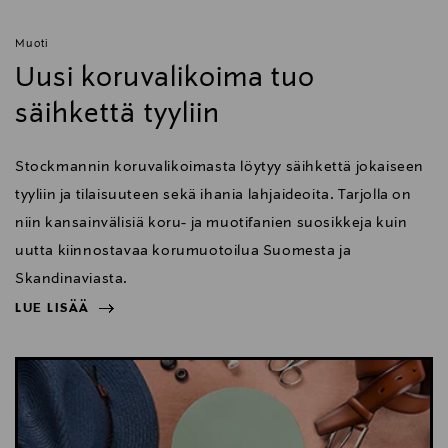
Muoti
Uusi koruvalikoima tuo
säihkettä tyyliin
Stockmannin koruvalikoimasta löytyy säihkettä jokaiseen
tyyliin ja tilaisuuteen sekä ihania lahjaideoita. Tarjolla on
niin kansainvälisiä koru- ja muotifanien suosikkeja kuin
uutta kiinnostavaa korumuotoilua Suomesta ja
Skandinaviasta.
LUE LISÄÄ
NÄYTÄ VÄHEMMÄN
LUE LISÄÄ