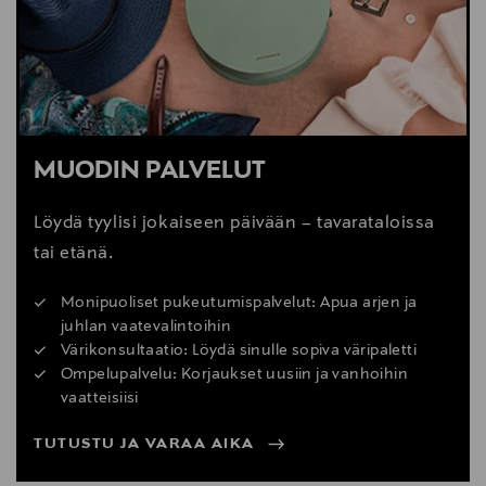
MUODIN PALVELUT
Löydä tyylisi jokaiseen päivään – tavarataloissa
tai etänä.
Monipuoliset pukeutumispalvelut: Apua arjen ja
juhlan vaatevalintoihin
Värikonsultaatio: Löydä sinulle sopiva väripaletti
Ompelupalvelu: Korjaukset uusiin ja vanhoihin
vaatteisiisi
TUTUSTU JA VARAA AIKA