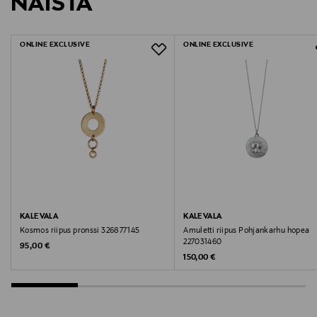
NÄISTÄ
1578543
LUE TARKEMMAT PALAUTUSOHJEET
kaiverruksen. Taustapuoli keskeltä aavistuksen
kovera.
ONLINE EXCLUSIVE
ONLINE EXCLUSIVE
Materiaali
Pronssi
Kaulaketjun pituus
Säädettävä 40/45/50cm, jatkopala 55/60cm
Halkaisija
KALEVALA
KALEVALA
20mm
Kosmos riipus pronssi 326877145
Amuletti riipus Pohjankarhu hopea
227031460
Original Price
95,00 €
Original Price
150,00 €
Tuotekoodi