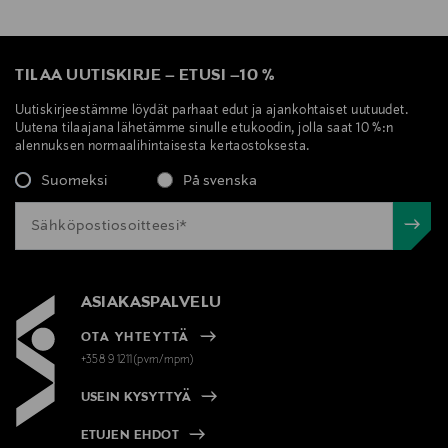
TILAA UUTISKIRJE
–
ETUSI
–
10 %
Uutiskirjeestämme löydät parhaat edut ja ajankohtaiset uutuudet.
Uutena tilaajana lähetämme sinulle etukoodin, jolla saat 10 %:n
alennuksen normaalihintaisesta kertaostoksesta.
Suomeksi
På svenska
ASIAKASPALVELU
OTA YHTEYTTÄ
+358 9 1211(pvm/mpm)
USEIN KYSYTTYÄ
ETUJEN EHDOT