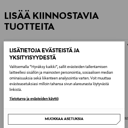
327031060
LISÄÄ KIINNOSTAVIA
TUOTTEITA
ONLINE EXCLUSIVE
ONLINE EXCLUSIVE
Mallisto
LISÄTIETOJA EVÄSTEISTÄ JA
Kalevala Originals
YKSITYISYYDESTÄ
Valitsemalla “Hyväksy kaikki”, sallit evästeiden tallentamisen
Valmistaja
laitteellesi sisällön ja mainosten personointia, sosiaalisen median
Kalevala
ominaisuuksia sekä liikenteen analysointia varten. Voit muuttaa
evästeasetuksiasi milloin tahansa sivun alareunasta löytyvästä
linkistä.
Tietoturva ja evästeiden käyttö
ALE –50%
SUPER.NATURAL
KALEVALA
W BOXY TANK
Louhetar rannekoru pronssi 3500392
MUOKKAA ASETUKSIA
Original Price
Discounted Price
Original Price
alk.
34,95 €
175,00 €
69,90 €