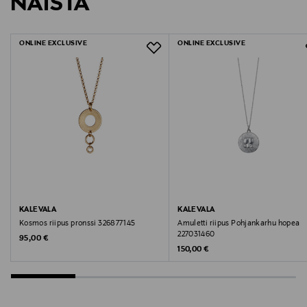
NÄISTÄ
1578590
LUE TARKEMMAT PALAUTUSOHJEET
Materiaali
ONLINE EXCLUSIVE
ONLINE EXCLUSIVE
Pronssi
Kaulaketjun pituus
Säädettävä 40/45/50cm, jatkopala 55/60cm
Korkeus, leveys
21mm, 15mm
KALEVALA
KALEVALA
Kosmos riipus pronssi 326877145
Amuletti riipus Pohjankarhu hopea
Tuotekoodi
227031460
Original Price
95,00 €
Original Price
150,00 €