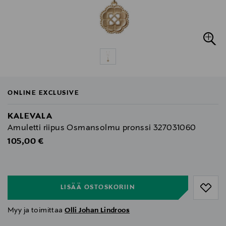
ONLINE EXCLUSIVE
KALEVALA
Amuletti riipus Osmansolmu pronssi 327031060
Original Price
105,00 €
null
null
LISÄÄ OSTOSKORIIN
Myy ja toimittaa
Olli Johan Lindroos