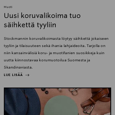
Muoti
Uusi koruvalikoima tuo
säihkettä tyyliin
Stockmannin koruvalikoimasta löytyy säihkettä jokaiseen
tyyliin ja tilaisuuteen sekä ihania lahjaideoita. Tarjolla on
niin kansainvälisiä koru- ja muotifanien suosikkeja kuin
uutta kiinnostavaa korumuotoilua Suomesta ja
Skandinaviasta.
LUE LISÄÄ
NÄYTÄ VÄHEMMÄN
LUE LISÄÄ