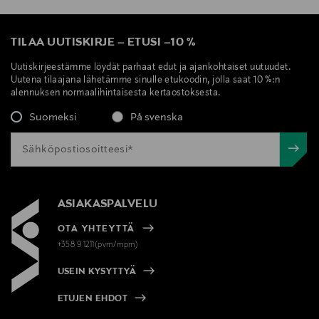
TILAA UUTISKIRJE
–
ETUSI
–
10 %
Uutiskirjeestämme löydät parhaat edut ja ajankohtaiset uutuudet.
Uutena tilaajana lähetämme sinulle etukoodin, jolla saat 10 %:n
alennuksen normaalihintaisesta kertaostoksesta.
Suomeksi
På svenska
ASIAKASPALVELU
OTA YHTEYTTÄ
+358 9 1211(pvm/mpm)
USEIN KYSYTTYÄ
ETUJEN EHDOT