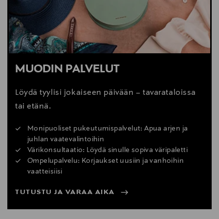
MUODIN PALVELUT
Löydä tyylisi jokaiseen päivään – tavarataloissa
tai etänä.
Monipuoliset pukeutumispalvelut: Apua arjen ja
juhlan vaatevalintoihin
Värikonsultaatio: Löydä sinulle sopiva väripaletti
Ompelupalvelu: Korjaukset uusiin ja vanhoihin
vaatteisiisi
TUTUSTU JA VARAA AIKA