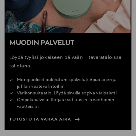
MUODIN PALVELUT
Löydä tyylisi jokaiseen päivään – tavarataloissa
tai etänä.
Monipuoliset pukeutumispalvelut: Apua arjen ja
juhlan vaatevalintoihin
Värikonsultaatio: Löydä sinulle sopiva väripaletti
Ompelupalvelu: Korjaukset uusiin ja vanhoihin
vaatteisiisi
TUTUSTU JA VARAA AIKA