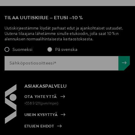
TILAA UUTISKIRJE
–
ETUSI
–
10 %
Uutiskirjeestämme löydät parhaat edut ja ajankohtaiset uutuudet.
Uutena tilaajana lähetämme sinulle etukoodin, jolla saat 10 %:n
alennuksen normaalihintaisesta kertaostoksesta.
Suomeksi
På svenska
ASIAKASPALVELU
OTA YHTEYTTÄ
+358 9 1211(pvm/mpm)
USEIN KYSYTTYÄ
ETUJEN EHDOT