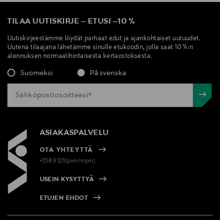
TILAA UUTISKIRJE
–
ETUSI
–
10 %
Uutiskirjeestämme löydät parhaat edut ja ajankohtaiset uutuudet.
Uutena tilaajana lähetämme sinulle etukoodin, jolla saat 10 %:n
alennuksen normaalihintaisesta kertaostoksesta.
Suomeksi
På svenska
ASIAKASPALVELU
OTA YHTEYTTÄ
+358 9 1211(pvm/mpm)
USEIN KYSYTTYÄ
ETUJEN EHDOT