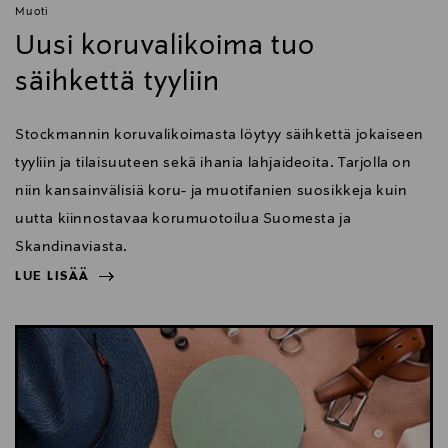
Muoti
Uusi koruvalikoima tuo
säihkettä tyyliin
Stockmannin koruvalikoimasta löytyy säihkettä jokaiseen
tyyliin ja tilaisuuteen sekä ihania lahjaideoita. Tarjolla on
niin kansainvälisiä koru- ja muotifanien suosikkeja kuin
uutta kiinnostavaa korumuotoilua Suomesta ja
Skandinaviasta.
LUE LISÄÄ
NÄYTÄ VÄHEMMÄN
LUE LISÄÄ