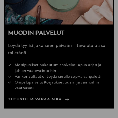
MUODIN PALVELUT
Löydä tyylisi jokaiseen päivään – tavarataloissa
tai etänä.
Monipuoliset pukeutumispalvelut: Apua arjen ja
juhlan vaatevalintoihin
Värikonsultaatio: Löydä sinulle sopiva väripaletti
Ompelupalvelu: Korjaukset uusiin ja vanhoihin
vaatteisiisi
TUTUSTU JA VARAA AIKA