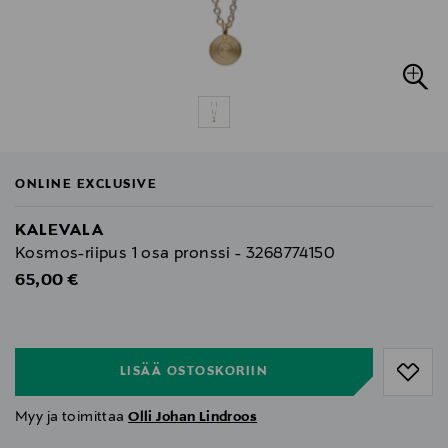
ONLINE EXCLUSIVE
KALEVALA
Kosmos-riipus 1 osa pronssi - 3268774150
Original Price
65,00 €
null
null
LISÄÄ OSTOSKORIIN
Myy ja toimittaa
Olli Johan Lindroos