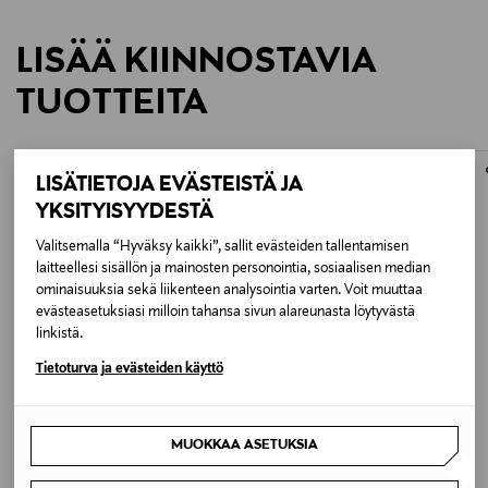
LISÄÄ KIINNOSTAVIA
TUOTTEITA
LISÄTIETOJA EVÄSTEISTÄ JA
YKSITYISYYDESTÄ
Valitsemalla “Hyväksy kaikki”, sallit evästeiden tallentamisen
laitteellesi sisällön ja mainosten personointia, sosiaalisen median
ominaisuuksia sekä liikenteen analysointia varten. Voit muuttaa
evästeasetuksiasi milloin tahansa sivun alareunasta löytyvästä
linkistä.
Tietoturva ja evästeiden käyttö
ALE –42%
ETUKUPONKITUOTE
MARIE JO
LESCARF
MUOKKAA ASETUKSIA
Emly padded heartshape -bikiniyläosa
No. 1 -silkkihuivi
Discounted Price
Original Price
Original Price
63,00 €
179,00 €
108,00 €