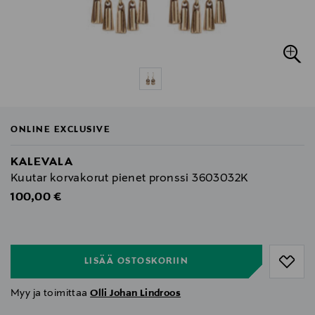
ONLINE EXCLUSIVE
KALEVALA
Kuutar korvakorut pienet pronssi 3603032K
Original Price
100,00 €
null
null
LISÄÄ OSTOSKORIIN
Myy ja toimittaa
Olli Johan Lindroos