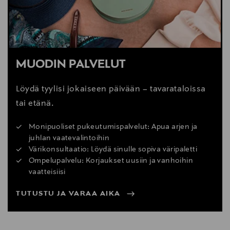
MUODIN PALVELUT
Löydä tyylisi jokaiseen päivään – tavarataloissa
tai etänä.
Monipuoliset pukeutumispalvelut: Apua arjen ja
juhlan vaatevalintoihin
Värikonsultaatio: Löydä sinulle sopiva väripaletti
Ompelupalvelu: Korjaukset uusiin ja vanhoihin
vaatteisiisi
TUTUSTU JA VARAA AIKA