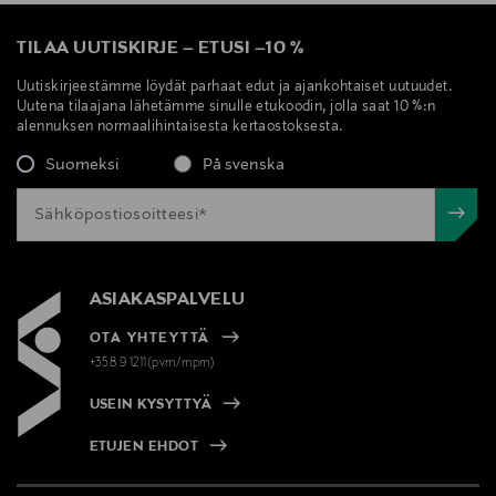
TILAA UUTISKIRJE
–
ETUSI
–
10 %
Uutiskirjeestämme löydät parhaat edut ja ajankohtaiset uutuudet.
Uutena tilaajana lähetämme sinulle etukoodin, jolla saat 10 %:n
alennuksen normaalihintaisesta kertaostoksesta.
Suomeksi
På svenska
ASIAKASPALVELU
OTA YHTEYTTÄ
+358 9 1211(pvm/mpm)
USEIN KYSYTTYÄ
ETUJEN EHDOT