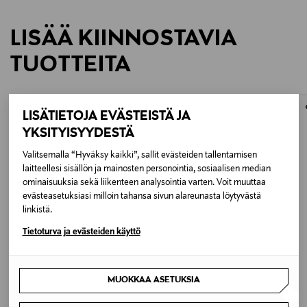
LISÄÄ KIINNOSTAVIA
TUOTTEITA
LISÄTIETOJA EVÄSTEISTÄ JA
YKSITYISYYDESTÄ
Valitsemalla “Hyväksy kaikki”, sallit evästeiden tallentamisen
laitteellesi sisällön ja mainosten personointia, sosiaalisen median
ominaisuuksia sekä liikenteen analysointia varten. Voit muuttaa
evästeasetuksiasi milloin tahansa sivun alareunasta löytyvästä
linkistä.
Tietoturva ja evästeiden käyttö
ETUKUPONKITUOTE
ETUKUPONKITUOTE
HAOMY
ROSTI
MUOKKAA ASETUKSIA
New Delhi -koristetyynynpäällinen
Cover Margrethe -kansi 4 l
Original Price
Original Price
alk.
21,90 €
5,95 €