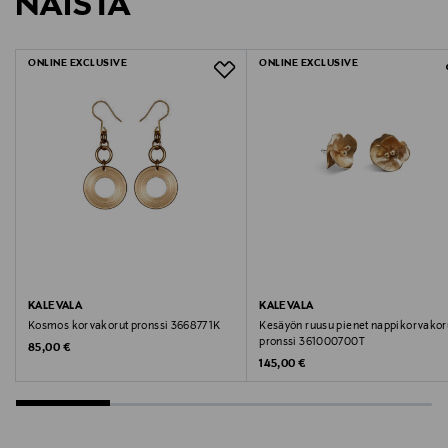
NÄISTÄ
1578658
LUE TARKEMMAT PALAUTUSOHJEET
ONLINE EXCLUSIVE
ONLINE EXCLUSIVE
KALEVALA
KALEVALA
Kosmos korvakorut pronssi 3668771K
Kesäyön ruusu pienet nappikorvakor
pronssi 361000700T
Original Price
85,00 €
Original Price
145,00 €