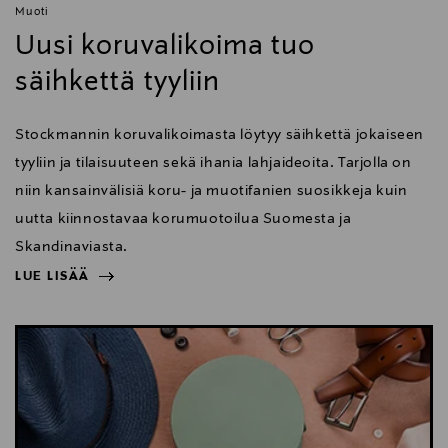
Muoti
Uusi koruvalikoima tuo
säihkettä tyyliin
Stockmannin koruvalikoimasta löytyy säihkettä jokaiseen
tyyliin ja tilaisuuteen sekä ihania lahjaideoita. Tarjolla on
niin kansainvälisiä koru- ja muotifanien suosikkeja kuin
uutta kiinnostavaa korumuotoilua Suomesta ja
Skandinaviasta.
LUE LISÄÄ
NÄYTÄ VÄHEMMÄN
LUE LISÄÄ