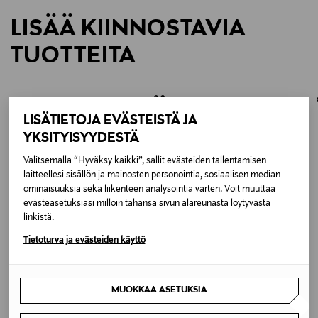
LISÄÄ KIINNOSTAVIA
TUOTTEITA
LISÄTIETOJA EVÄSTEISTÄ JA
YKSITYISYYDESTÄ
Valitsemalla “Hyväksy kaikki”, sallit evästeiden tallentamisen
laitteellesi sisällön ja mainosten personointia, sosiaalisen median
ominaisuuksia sekä liikenteen analysointia varten. Voit muuttaa
evästeasetuksiasi milloin tahansa sivun alareunasta löytyvästä
linkistä.
Tietoturva ja evästeiden käyttö
ETUKUPONKITUOTE
UUTTA
ETUKUPONKITUOTE
DAMELLA
WILLIAM MORRIS AT HOME
Sleeveless-yöpaita
Strawberry Thief Large -
MUOKKAA ASETUKSIA
kosmetiikkalaukku
Original Price
62,90 €
Original Price
44,90 €