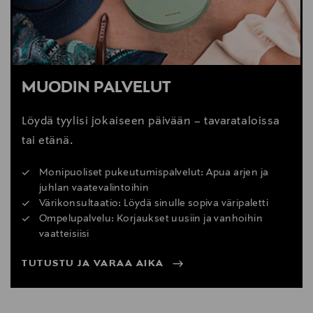
MUODIN PALVELUT
Löydä tyylisi jokaiseen päivään – tavarataloissa
tai etänä.
Monipuoliset pukeutumispalvelut: Apua arjen ja
juhlan vaatevalintoihin
Värikonsultaatio: Löydä sinulle sopiva väripaletti
Ompelupalvelu: Korjaukset uusiin ja vanhoihin
vaatteisiisi
TUTUSTU JA VARAA AIKA