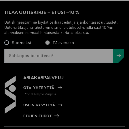
TILAA UUTISKIRJE
–
ETUSI
–
10 %
Uutiskirjeestämme löydät parhaat edut ja ajankohtaiset uutuudet.
Uutena tilaajana lähetämme sinulle etukoodin, jolla saat 10 %:n
alennuksen normaalihintaisesta kertaostoksesta.
Suomeksi
På svenska
ASIAKASPALVELU
OTA YHTEYTTÄ
+358 9 1211(pvm/mpm)
USEIN KYSYTTYÄ
ETUJEN EHDOT