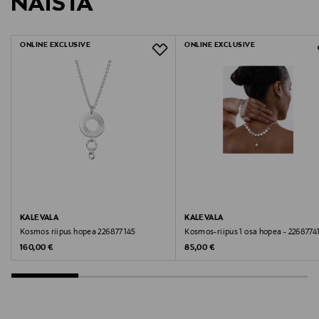
NÄISTÄ
LUE TARKEMMAT PALAUTUSOHJEET
ONLINE EXCLUSIVE
ONLINE EXCLUSIVE
KALEVALA
KALEVALA
Kosmos riipus hopea 226877145
Kosmos-riipus 1 osa hopea - 2268774
Original Price
Original Price
160,00 €
85,00 €