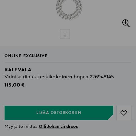
ONLINE EXCLUSIVE
KALEVALA
Valoisa riipus keskikokoinen hopea 226948145
Original Price
115,00 €
null
null
LISÄÄ OSTOSKORIIN
Myy ja toimittaa
Olli Johan Lindroos