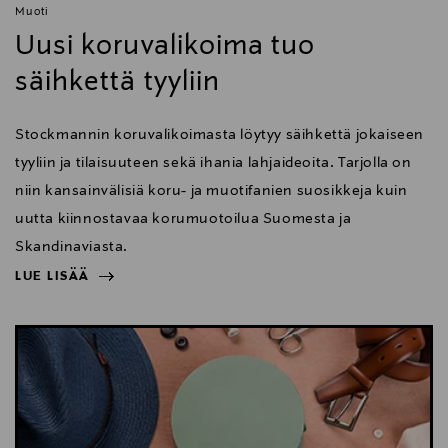
Muoti
Uusi koruvalikoima tuo
säihkettä tyyliin
Stockmannin koruvalikoimasta löytyy säihkettä jokaiseen
tyyliin ja tilaisuuteen sekä ihania lahjaideoita. Tarjolla on
niin kansainvälisiä koru- ja muotifanien suosikkeja kuin
uutta kiinnostavaa korumuotoilua Suomesta ja
Skandinaviasta.
LUE LISÄÄ
NÄYTÄ VÄHEMMÄN
LUE LISÄÄ