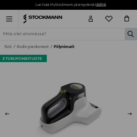
Lue lisää MyStockmann-jäsenyydestä
täältä
Menu
la
ETSI KAIKKI
NAISET
MIEHET
LAPSET
KOTI
KOSMETIIK
Koti
Kodin pienkoneet
Pölynimurit
ETUKUPONKITUOTE