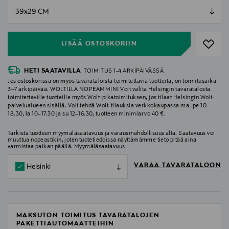
null
null
LISÄÄ OSTOSKORIIN
HETI SAATAVILLA
TOIMITUS 1-4 ARKIPÄIVÄSSÄ
Jos ostoskorissa on myös tavarataloista toimitettavia tuotteita, on toimitusaika
3–7 arkipäivää. WOLTILLA NOPEAMMIN! Voit valita Helsingin tavaratalosta
toimitettaville tuotteille myös Wolt-pikatoimituksen, jos tilaat Helsingin Wolt-
palvelualueen sisällä. Voit tehdä Wolt-tilauksia verkkokaupassa ma–pe 10–
18.30, la 10–17.30 ja su 12–16.30, tuotteen minimiarvo 40 €.
Tarkista tuotteen myymäläsaatavuus ja varausmahdollisuus alta. Saatavuus voi
muuttua nopeastikin, joten tuotetiedoissa näyttämämme tieto pitää aina
varmistaa paikan päällä.
Myymäläsaatavuus
VARAA TAVARATALOON
Helsinki
MAKSUTON TOIMITUS TAVARATALOJEN
PAKETTIAUTOMAATTEIHIN