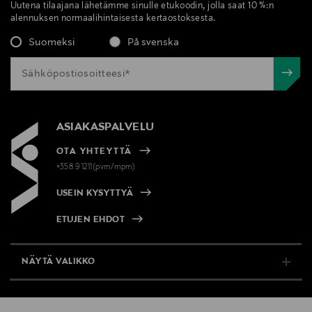
Uutena tilaajana lähetämme sinulle etukoodin, jolla saat 10 %:n
alennuksen normaalihintaisesta kertaostoksesta.
Suomeksi
På svenska
ASIAKASPALVELU
OTA YHTEYTTÄ
+358 9 1211(pvm/mpm)
USEIN KYSYTTYÄ
ETUJEN EHDOT
NÄYTÄ VALIKKO
TUKI & INFO