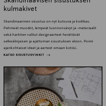
Skandinaavisen sisustuksen
kulmakivet
Skandinaavinen sisustus on nyt kutsuva ja kodikas.
Pehmeät muodot, lempeät luonnonsävyt ja -materiaalit
sekä harkiten valitut designaarteet herättävät
selkeälinjaisen ja ajattoman sisustuksen eloon. Poimi
ajankohtaiset ideat ja aarteet omaan kotiisi.
KATSO SISUSTUSVINKIT
NÄYTÄ VÄHEMMÄN
KATSO SISUSTUSVINKIT