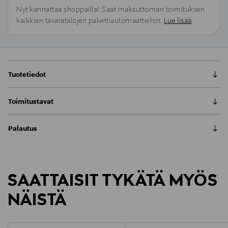
Nyt kannattaa shoppailla! Saat maksuttoman toimituksen
kaikkien tavaratalojen pakettiautomaatteihin.
Lue lisää
Tuotetiedot
Patjoissa elää miljoonia pölypunkkeja ja bakteereja,
Toimitustavat
jotka voivat laukaista allergioita ja häiritä unta, joten
pelkkä puhtaan näköinen patja ei riitä.
Nouto tavaratalosta
VCH 4 UV Mattress Cleaner -patjaimuri poistaa
Palautus
0,00 €
tehokkaasti sekä näkyvät että näkymättömät
Meille on hyvin tärkeää, että olet tyytyväinen tilaukseesi. Voit
hiukkaset, kuten pölypunkit ja muut allergeenit,
Toimitus automaattiin tai noutopisteeseen
palauttaa tilaamasi tuotteen 30 vuorokauden kuluessa
patjoista ja tekstiilipinnoilta puhdistaen ne
LUE KOKO TUOTEKUVAUS
0,00 € – 4,90 €
tuotteen vastaanottamisesta. Palauttaminen on maksutonta
perusteellisesti kuidut mukaan lukien.
SAATTAISIT TYKÄTÄ MYÖS
eikä sinun tarvitse ilmoittaa palautuksesta etukäteen.
Patjanpuhdistin yhdistää kolme tehokasta teknologiaa
Kotiinkuljetus
Tuotenumero
erinomaisella tavalla. Vispilärullan voimakas tärinä
7,90 €–50,00 € kuljetusyhtiöstä ja tuotteen koosta riippuen
NÄISTÄ
176239174
LUE TARKEMMAT PALAUTUSOHJEET
irrottaa syvälle pinttyneen lian, kuolleet ihosolut ja
Pikatoimitus Wolt
pölypunkit patjan kuiduista ja vetää ne pintaan.
Alk. 6,90 €, kun toimitus on saatavilla valittuun
Materiaali
Tehokas moottori imee irronneet hiukkaset tinkimättä