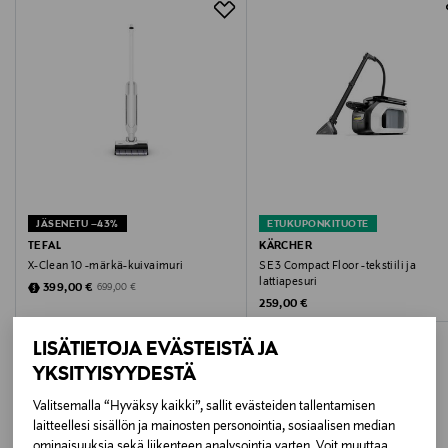
osoitteeseen.
ja vangitsee ne turvallisesti jäteastiaan. Samalla
metalli, muovi
integroitu UV-C-valo neutraloi jopa 99,9 prosenttia
kaikista pinnalla olevista bakteereista ja pölypunkeista.
Pituus
Tämä yhdistelmä varmistaa, että kaikki patjat, tyynyt ja
muut tekstiilipinnat puhdistetaan perusteellisesti
309 mm
käyttäjän terveyden suojelemiseksi.
Varusteet:
Leveys
Vispilärulla
240 mm
Vaahtomuovisuodatin: 2 kpl
Moottorinsuojasuodattimet: 3 kpl
JÄSENETU –43%
ETUKUPONKITUOTE
Korkeus
TEFAL
KÄRCHER
Ominaisuudet:
X-Clean 10 -märkä-kuivaimuri
SE 3 Compact Floor -tekstiili ja
170 mm
Innovatiivinen 2-säiliöjärjestelmä
lattiapesuri
Discounted Price
Original Price
399,00 €
699,00 €
Original Price
Kun laite on imuroinut lian sykloniteknologia pyörittää
259,00 €
Paino
pölyä nopeasti. Tämän ansiosta karkea lika putoaa
LISÄTIETOJA EVÄSTEISTÄ JA
ensimmäiseen säiliöön, kun taas hienojakoinen pöly
2.1 kg
YKSITYISYYDESTÄ
laskeutuu toiseen säiliöön. Tämä järjestelmä takaa
tehokkaan ja hygieenisen pölynkeräyksen.Ilman ja lian
Johdon pituus
Valitsemalla “Hyväksy kaikki”, sallit evästeiden tallentamisen
erottelu takaa jatkuvan, tehokkaan imutehon.
laitteellesi sisällön ja mainosten personointia, sosiaalisen median
LISÄÄ KIINNOSTAVIA
5 m
Pitkä virtajohto
ominaisuuksia sekä liikenteen analysointia varten. Voit muuttaa