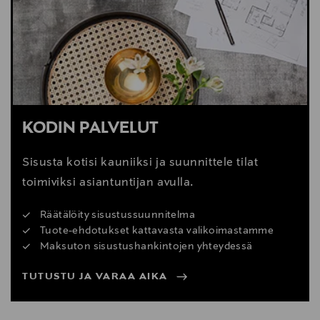
Digitaalinen osoite
quality@kartell.it
KODIN PALVELUT
Sisusta kotisi kauniiksi ja suunnittele tilat
toimiviksi asiantuntijan avulla.
Räätälöity sisustussuunnitelma
Tuote-ehdotukset kattavasta valikoimastamme
Maksuton sisustushankintojen yhteydessä
TUTUSTU JA VARAA AIKA