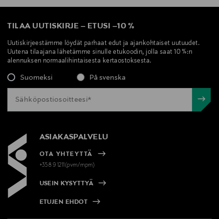
TILAA UUTISKIRJE
–
ETUSI
–
10 %
Uutiskirjeestämme löydät parhaat edut ja ajankohtaiset uutuudet.
Uutena tilaajana lähetämme sinulle etukoodin, jolla saat 10 %:n
alennuksen normaalihintaisesta kertaostoksesta.
Suomeksi
På svenska
ASIAKASPALVELU
OTA YHTEYTTÄ
+358 9 1211(pvm/mpm)
USEIN KYSYTTYÄ
ETUJEN EHDOT