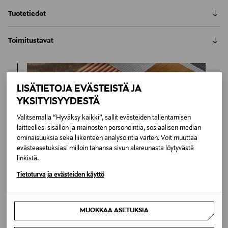
Tuotetiedot
Kartellin Bookworm on hauska kirjahylly, jonka voit
Toimitustavat
muotoilla juuri sellaiseksi, kuin haluat. Kun hylly on
halutun muotoinen, se kiinnitetään seinään ruuveilla.
Automaatti tai noutopiste
Ron Aradin suunnittelema seinähylly sopii esimerkiksi
Toimitusaika 6-8 viikkoa
kirjojen, CD- sekä DVD-levyjen säilyttämiseen.
6,90 €
LISÄTIETOJA EVÄSTEISTÄ JA
Joustavan runko-osan syvyys on 20 cm. Yhden
Inspiroidu
kirjatuen enimmäiskuormitus noin 10 kg.
YKSITYISYYDESTÄ
LUE KOKO TUOTEKUVAUS
Kotiinkuljetus
Toimitusaika 6-8 viikkoa
Valitsemalla “Hyväksy kaikki”, sallit evästeiden tallentamisen
Tuotenumero
6,90 €
laitteellesi sisällön ja mainosten personointia, sosiaalisen median
ominaisuuksia sekä liikenteen analysointia varten. Voit muuttaa
173972159
evästeasetuksiasi milloin tahansa sivun alareunasta löytyvästä
linkistä.
Materiaali
Tietoturva ja evästeiden käyttö
Muovi
Väri
MUOKKAA ASETUKSIA
BLUE