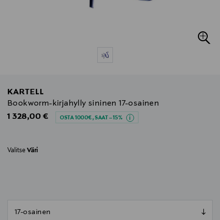
KARTELL
Bookworm-kirjahylly sininen 17-osainen
Original Price
1 328,00 €
OSTA 1000€, SAAT –15%
Valitse
Väri
null
null