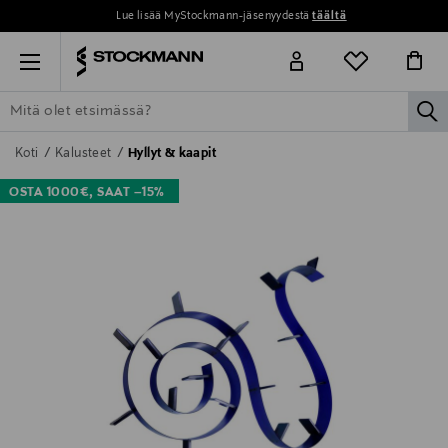
Lue lisää MyStockmann-jäsenyydestä
täältä
Menu
la
ETSI KAIKKI
NAISET
MIEHET
LAPSET
KOTI
KOSMETIIK
Koti
Kalusteet
Hyllyt & kaapit
OSTA 1000€, SAAT –15%