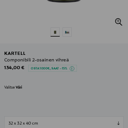
KARTELL
Componibili 2-osainen vihreä
Original Price
134,00 €
OSTA 1000€, SAAT –15%
Valitse
Väri
null
null