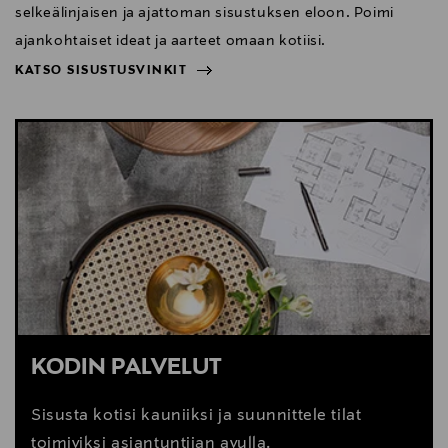
selkeälinjaisen ja ajattoman sisustuksen eloon. Poimi
ajankohtaiset ideat ja aarteet omaan kotiisi.
KATSO SISUSTUSVINKIT
NÄYTÄ VÄHEMMÄN
KATSO SISUSTUSVINKIT
KODIN PALVELUT
Sisusta kotisi kauniiksi ja suunnittele tilat
toimiviksi asiantuntijan avulla.