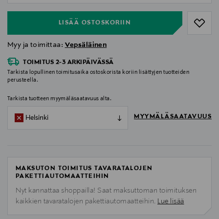
LISÄÄ OSTOSKORIIN
Myy ja toimittaa:
Vepsäläinen
TOIMITUS 2-3 ARKIPÄIVÄSSÄ
Tarkista lopullinen toimitusaika ostoskorista koriin lisättyjen tuotteiden
perusteella.
Tarkista tuotteen myymäläsaatavuus alta.
MYYMÄLÄSAATAVUUS
Helsinki
MAKSUTON TOIMITUS TAVARATALOJEN
PAKETTIAUTOMAATTEIHIN
Nyt kannattaa shoppailla! Saat maksuttoman toimituksen
kaikkien tavaratalojen pakettiautomaatteihin.
Lue lisää