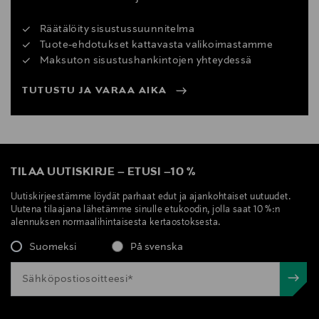
Räätälöity sisustussuunnitelma
Tuote-ehdotukset kattavasta valikoimastamme
Maksuton sisustushankintojen yhteydessä
TUTUSTU JA VARAA AIKA
TILAA UUTISKIRJE
–
ETUSI
–
10 %
Uutiskirjeestämme löydät parhaat edut ja ajankohtaiset uutuudet.
Uutena tilaajana lähetämme sinulle etukoodin, jolla saat 10 %:n
alennuksen normaalihintaisesta kertaostoksesta.
Suomeksi
På svenska