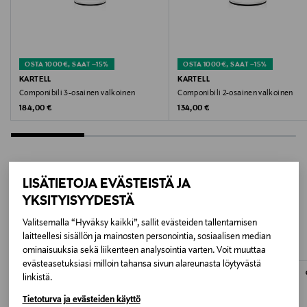
GREEN
Koko
OSTA 1000€, SAAT –15%
OSTA 1000€, SAAT –15%
32 x 32 x 40 cm
KARTELL
KARTELL
Componibili 3-osainen valkoinen
Componibili 2-osainen valkoinen
Original Price
Original Price
184,00 €
134,00 €
Valmistusmaa
Italia
Valmistajan tuotenumero
LISÄTIETOJA EVÄSTEISTÄ JA
VP0003000335
LISÄÄ KIINNOSTAVIA
YKSITYISYYDESTÄ
TUOTTEITA
Valitsemalla “Hyväksy kaikki”, sallit evästeiden tallentamisen
Valmistaja
laitteellesi sisällön ja mainosten personointia, sosiaalisen median
Kartell S.p.A.
ominaisuuksia sekä liikenteen analysointia varten. Voit muuttaa
evästeasetuksiasi milloin tahansa sivun alareunasta löytyvästä
linkistä.
Valmistajan osoite
Tietoturva ja evästeiden käyttö
VIA DELLE INDUSTRIE 1, I-20082, NOVIGLIO, ITALY