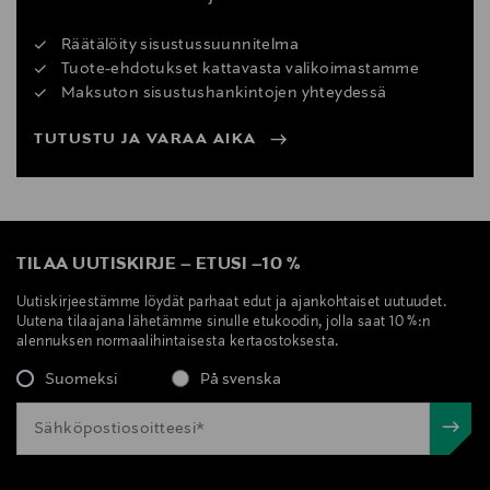
Räätälöity sisustussuunnitelma
Tuote-ehdotukset kattavasta valikoimastamme
Maksuton sisustushankintojen yhteydessä
TUTUSTU JA VARAA AIKA
TILAA UUTISKIRJE
–
ETUSI
–
10 %
Uutiskirjeestämme löydät parhaat edut ja ajankohtaiset uutuudet.
Uutena tilaajana lähetämme sinulle etukoodin, jolla saat 10 %:n
alennuksen normaalihintaisesta kertaostoksesta.
Suomeksi
På svenska