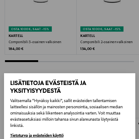
GREEN
Koko
OSTA 1000€, SAAT –15%
OSTA 1000€, SAAT –15%
32 x 32 x 77 cm
KARTELL
KARTELL
Componibili 3-osainen valkoinen
Componibili 2-osainen valkoinen
Original Price
Original Price
184,00 €
134,00 €
Valmistusmaa
Italia
Valmistajan tuotenumero
LISÄTIETOJA EVÄSTEISTÄ JA
VP0003000345
LISÄÄ KIINNOSTAVIA
YKSITYISYYDESTÄ
TUOTTEITA
Valitsemalla “Hyväksy kaikki”, sallit evästeiden tallentamisen
Valmistaja
laitteellesi sisällön ja mainosten personointia, sosiaalisen median
Kartell S.p.A.
ominaisuuksia sekä liikenteen analysointia varten. Voit muuttaa
evästeasetuksiasi milloin tahansa sivun alareunasta löytyvästä
linkistä.
Valmistajan osoite
Tietoturva ja evästeiden käyttö
VIA DELLE INDUSTRIE 1, I-20082, NOVIGLIO, ITALY