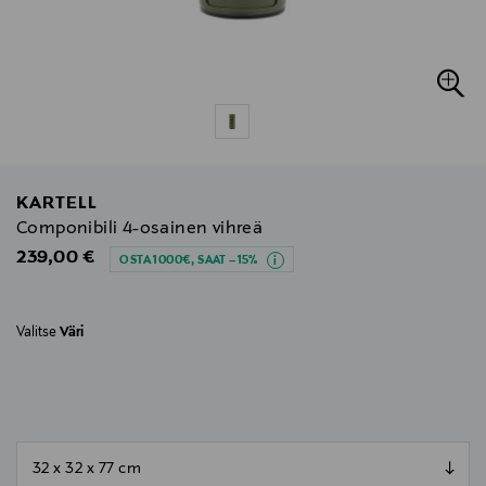
KARTELL
Componibili 4-osainen vihreä
Original Price
239,00 €
OSTA 1000€, SAAT –15%
Valitse
Väri
null
null