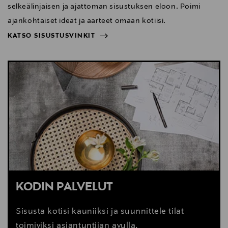
selkeälinjaisen ja ajattoman sisustuksen eloon. Poimi
ajankohtaiset ideat ja aarteet omaan kotiisi.
KATSO SISUSTUSVINKIT
NÄYTÄ VÄHEMMÄN
KATSO SISUSTUSVINKIT
KODIN PALVELUT
Sisusta kotisi kauniiksi ja suunnittele tilat
toimiviksi asiantuntijan avulla.