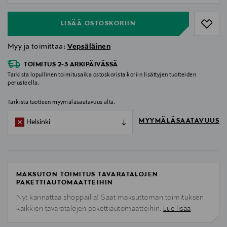
LISÄÄ OSTOSKORIIN
Myy ja toimittaa:
Vepsäläinen
TOIMITUS 2-3 ARKIPÄIVÄSSÄ
Tarkista lopullinen toimitusaika ostoskorista koriin lisättyjen tuotteiden
perusteella.
Tarkista tuotteen myymäläsaatavuus alta.
MYYMÄLÄSAATAVUUS
Helsinki
MAKSUTON TOIMITUS TAVARATALOJEN
PAKETTIAUTOMAATTEIHIN
Nyt kannattaa shoppailla! Saat maksuttoman toimituksen
kaikkien tavaratalojen pakettiautomaatteihin.
Lue lisää