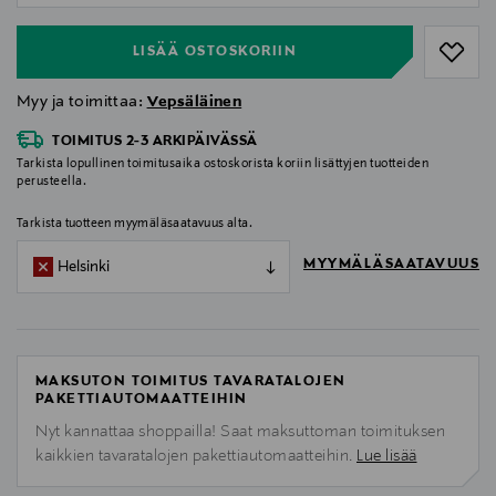
LISÄÄ OSTOSKORIIN
Myy ja toimittaa:
Vepsäläinen
TOIMITUS 2-3 ARKIPÄIVÄSSÄ
Tarkista lopullinen toimitusaika ostoskorista koriin lisättyjen tuotteiden
perusteella.
Tarkista tuotteen myymäläsaatavuus alta.
MYYMÄLÄSAATAVUUS
Helsinki
MAKSUTON TOIMITUS TAVARATALOJEN
PAKETTIAUTOMAATTEIHIN
Nyt kannattaa shoppailla! Saat maksuttoman toimituksen
kaikkien tavaratalojen pakettiautomaatteihin.
Lue lisää