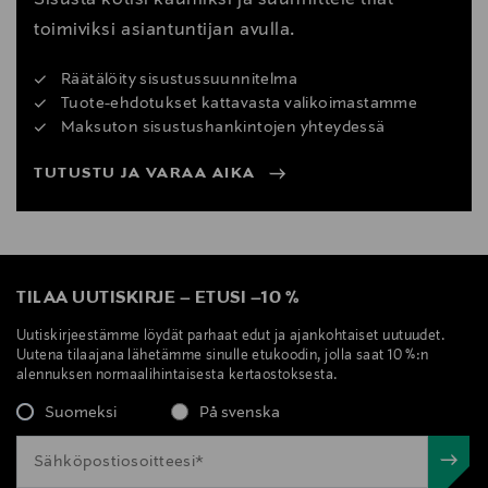
toimiviksi asiantuntijan avulla.
Räätälöity sisustussuunnitelma
Tuote-ehdotukset kattavasta valikoimastamme
Maksuton sisustushankintojen yhteydessä
TUTUSTU JA VARAA AIKA
TILAA UUTISKIRJE
–
ETUSI
–
10 %
Uutiskirjeestämme löydät parhaat edut ja ajankohtaiset uutuudet.
Uutena tilaajana lähetämme sinulle etukoodin, jolla saat 10 %:n
alennuksen normaalihintaisesta kertaostoksesta.
Suomeksi
På svenska