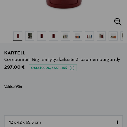
KARTELL
Componibili Big -säilytyskaluste 3-osainen burgundy
Original Price
297,00 €
OSTA 1000€, SAAT –15%
Valitse
Väri
null
null