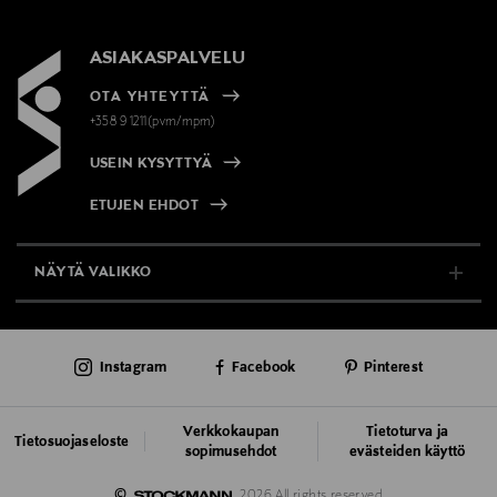
ASIAKASPALVELU
OTA YHTEYTTÄ
+358 9 1211(pvm/mpm)
USEIN KYSYTTYÄ
ETUJEN EHDOT
NÄYTÄ VALIKKO
TUKI & INFO
Instagram
Facebook
Pinterest
AJANKOHTAISTA
PALVELUT
Verkkokaupan
Tietoturva ja
Tietosuojaseloste
sopimusehdot
evästeiden käyttö
VASTUULLISUUS
©
2026 All rights reserved