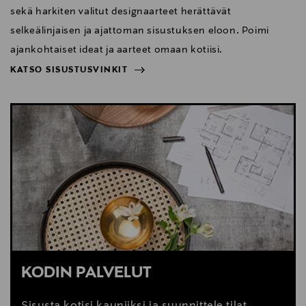
sekä harkiten valitut designaarteet herättävät
selkeälinjaisen ja ajattoman sisustuksen eloon. Poimi
ajankohtaiset ideat ja aarteet omaan kotiisi.
KATSO SISUSTUSVINKIT
NÄYTÄ VÄHEMMÄN
KATSO SISUSTUSVINKIT
KODIN PALVELUT
Sisusta kotisi kauniiksi ja suunnittele tilat