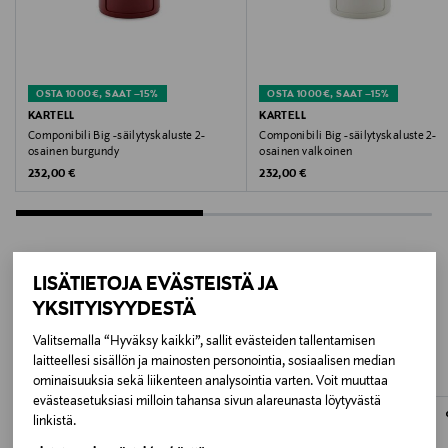
kestävää ABS-muovia.
PINK
Koko
OSTA 1000€, SAAT –15%
OSTA 1000€, SAAT –15%
42 x 42 x 69.5 cm
KARTELL
KARTELL
Componibili Big -säilytyskaluste 2-
Componibili Big -säilytyskaluste 2-
osainen burgundy
osainen valkoinen
Valmistajan tuotenumero
Original Price
Original Price
232,00 €
232,00 €
VP0003000674
Valmistaja
Kartell S.p.A.
LISÄTIETOJA EVÄSTEISTÄ JA
LISÄÄ KIINNOSTAVIA
YKSITYISYYDESTÄ
Valmistajan osoite
TUOTTEITA
Valitsemalla “Hyväksy kaikki”, sallit evästeiden tallentamisen
VIA DELLE INDUSTRIE 1, I-20082, NOVIGLIO, ITALY
laitteellesi sisällön ja mainosten personointia, sosiaalisen median
ominaisuuksia sekä liikenteen analysointia varten. Voit muuttaa
evästeasetuksiasi milloin tahansa sivun alareunasta löytyvästä
Digitaalinen osoite
linkistä.
quality@kartell.it