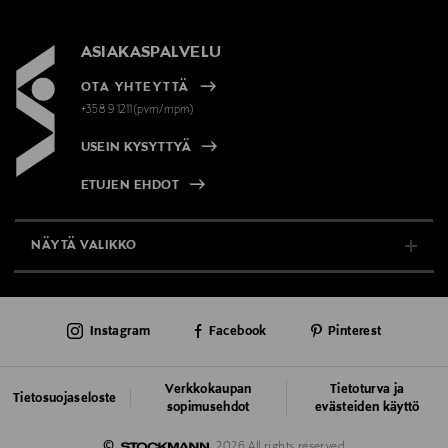
ASIAKASPALVELU
OTA YHTEYTTÄ
+358 9 1211(pvm/mpm)
USEIN KYSYTTYÄ
ETUJEN EHDOT
NÄYTÄ VALIKKO
TUKI & INFO
Instagram
Facebook
Pinterest
AJANKOHTAISTA
PALVELUT
Verkkokaupan
Tietoturva ja
Tietosuojaseloste
sopimusehdot
evästeiden käyttö
VASTUULLISUUS
©
2026 All rights reserved