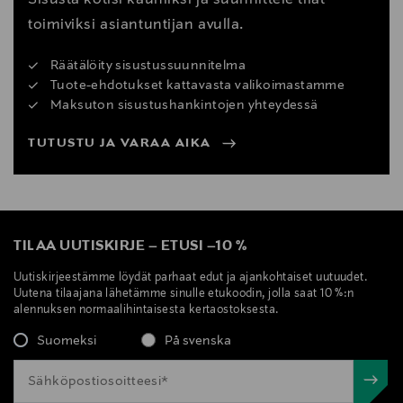
toimiviksi asiantuntijan avulla.
Räätälöity sisustussuunnitelma
Tuote-ehdotukset kattavasta valikoimastamme
Maksuton sisustushankintojen yhteydessä
TUTUSTU JA VARAA AIKA
TILAA UUTISKIRJE
–
ETUSI
–
10 %
Uutiskirjeestämme löydät parhaat edut ja ajankohtaiset uutuudet.
Uutena tilaajana lähetämme sinulle etukoodin, jolla saat 10 %:n
alennuksen normaalihintaisesta kertaostoksesta.
Suomeksi
På svenska