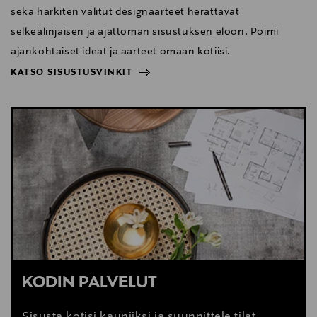
sekä harkiten valitut designaarteet herättävät
selkeälinjaisen ja ajattoman sisustuksen eloon. Poimi
ajankohtaiset ideat ja aarteet omaan kotiisi.
KATSO SISUSTUSVINKIT
NÄYTÄ VÄHEMMÄN
KATSO SISUSTUSVINKIT
KODIN PALVELUT
Sisusta kotisi kauniiksi ja suunnittele tilat