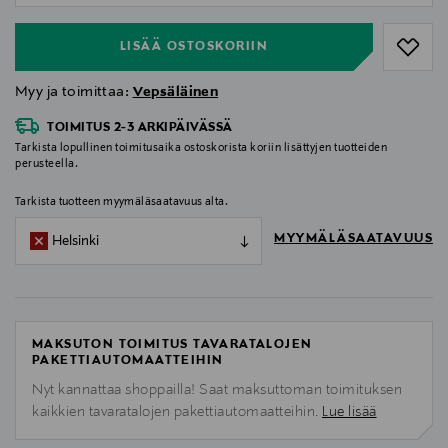
LISÄÄ OSTOSKORIIN
Myy ja toimittaa:
Vepsäläinen
TOIMITUS 2-3 ARKIPÄIVÄSSÄ
Tarkista lopullinen toimitusaika ostoskorista koriin lisättyjen tuotteiden
perusteella.
Tarkista tuotteen myymäläsaatavuus alta.
MYYMÄLÄSAATAVUUS
Helsinki
MAKSUTON TOIMITUS TAVARATALOJEN
PAKETTIAUTOMAATTEIHIN
Nyt kannattaa shoppailla! Saat maksuttoman toimituksen
kaikkien tavaratalojen pakettiautomaatteihin.
Lue lisää