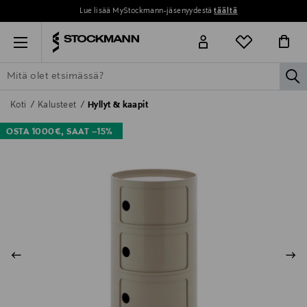
Lue lisää MyStockmann-jäsenyydestä
täältä
Menu
la
ETSI KAIKKI
NAISET
MIEHET
LAPSET
KOTI
KOSMETIIK
Koti
Kalusteet
Hyllyt & kaapit
OSTA 1000€, SAAT –15%