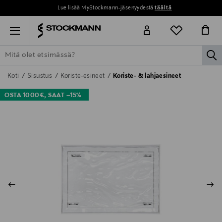
Lue lisää MyStockmann-jäsenyydestä
täältä
Menu
la
ETSI KAIKKI
NAISET
MIEHET
LAPSET
KOTI
KOSMETIIK
Koti
Sisustus
Koriste-esineet
Koriste- & lahjaesineet
OSTA 1000€, SAAT –15%