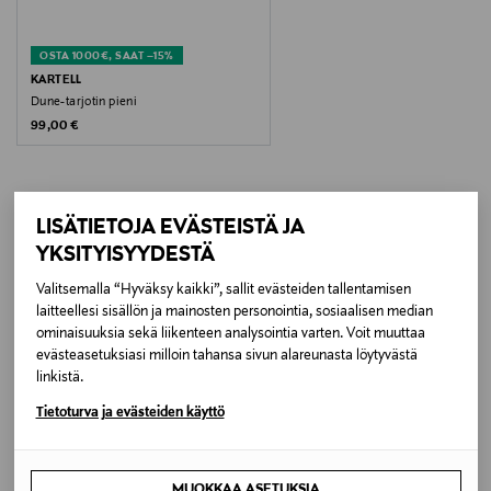
Valmistusmaa
OSTA 1000€, SAAT –15%
Italia
KARTELL
Dune-tarjotin pieni
Original Price
99,00 €
Valmistajan tuotenumero
VP0003000080_000
Valmistaja
LISÄTIETOJA EVÄSTEISTÄ JA
LISÄÄ KIINNOSTAVIA
YKSITYISYYDESTÄ
Kartell S.p.A.
TUOTTEITA
Valitsemalla “Hyväksy kaikki”, sallit evästeiden tallentamisen
Valmistajan osoite
laitteellesi sisällön ja mainosten personointia, sosiaalisen median
ominaisuuksia sekä liikenteen analysointia varten. Voit muuttaa
VIA DELLE INDUSTRIE 1, I-20082, NOVIGLIO, ITALY
evästeasetuksiasi milloin tahansa sivun alareunasta löytyvästä
linkistä.
Digitaalinen osoite
Tietoturva ja evästeiden käyttö
quality@kartell.it
MUOKKAA ASETUKSIA