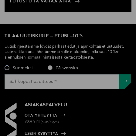
TUTUSTU JA VARAA AIKA
TILAA UUTISKIRJE
–
ETUSI
–
10 %
Uutiskirjeestämme löydät parhaat edut ja ajankohtaiset uutuudet.
Uutena tilaajana lähetämme sinulle etukoodin, jolla saat 10 %:n
alennuksen normaalihintaisesta kertaostoksesta.
Suomeksi
På svenska
ASIAKASPALVELU
OTA YHTEYTTÄ
+358 9 1211(pvm/mpm)
USEIN KYSYTTYÄ