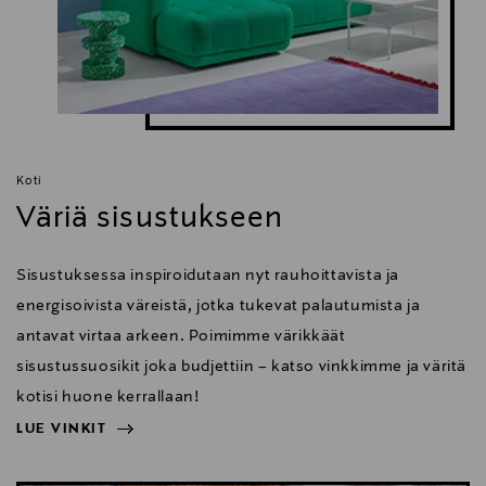
Koti
Väriä sisustukseen
Sisustuksessa inspiroidutaan nyt rauhoittavista ja
energisoivista väreistä, jotka tukevat palautumista ja
antavat virtaa arkeen. Poimimme värikkäät
sisustussuosikit joka budjettiin – katso vinkkimme ja väritä
kotisi huone kerrallaan!
LUE VINKIT
NÄYTÄ VÄHEMMÄN