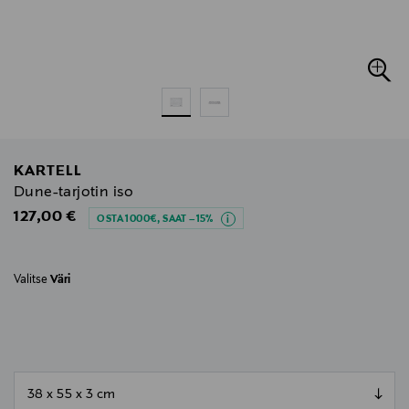
KARTELL
Dune-tarjotin iso
Original Price
127,00 €
OSTA 1000€, SAAT –15%
Valitse
Väri
null
null