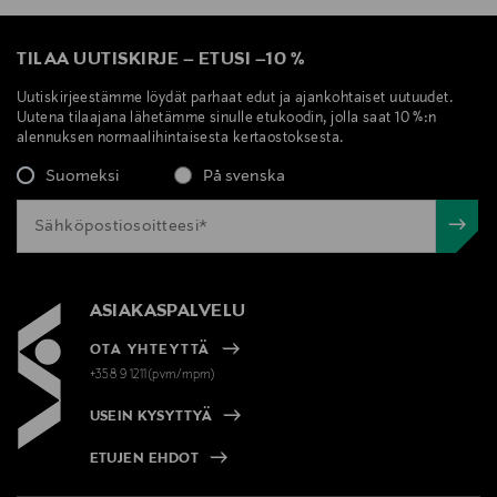
TILAA UUTISKIRJE
–
ETUSI
–
10 %
Uutiskirjeestämme löydät parhaat edut ja ajankohtaiset uutuudet.
Uutena tilaajana lähetämme sinulle etukoodin, jolla saat 10 %:n
alennuksen normaalihintaisesta kertaostoksesta.
Suomeksi
På svenska
ASIAKASPALVELU
OTA YHTEYTTÄ
+358 9 1211(pvm/mpm)
USEIN KYSYTTYÄ
ETUJEN EHDOT