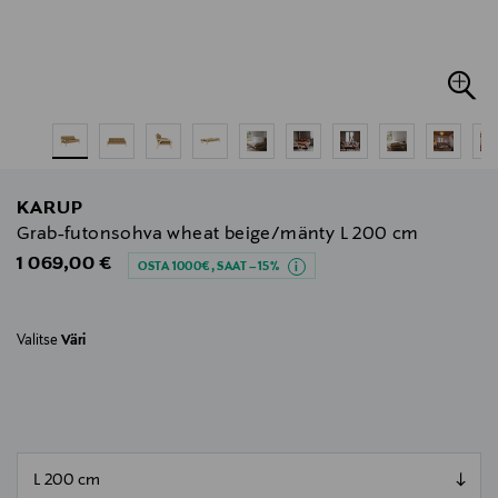
KARUP
Grab-futonsohva wheat beige/mänty L 200 cm
Original Price
1 069,00 €
OSTA 1000€, SAAT –15%
Valitse
Väri
null
null