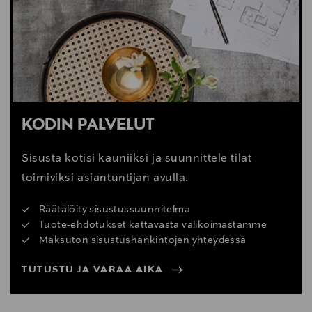
Digitaalinen osoite
mail@karupdesign.com
KODIN PALVELUT
Sisusta kotisi kauniiksi ja suunnittele tilat
toimiviksi asiantuntijan avulla.
Räätälöity sisustussuunnitelma
Tuote-ehdotukset kattavasta valikoimastamme
Maksuton sisustushankintojen yhteydessä
TUTUSTU JA VARAA AIKA