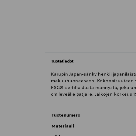
Tuotetiedot
Karupin Japan-sänky henkii japanilaist
makuuhuoneeseen. Kokonaisuuteen sis
FSC®-sertifioidusta männystä, joka on 
cm leveälle patjalle. Jalkojen korkeus 
Tuotenumero
Materiaali