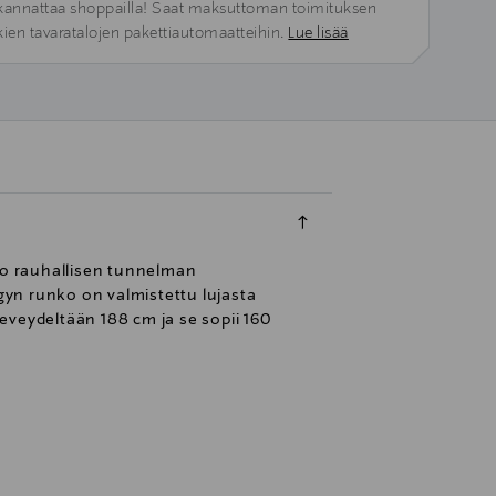
kannattaa shoppailla! Saat maksuttoman toimituksen
kien tavaratalojen pakettiautomaatteihin.
Lue lisää
luo rauhallisen tunnelman
n runko on valmistettu lujasta
eveydeltään 188 cm ja se sopii 160