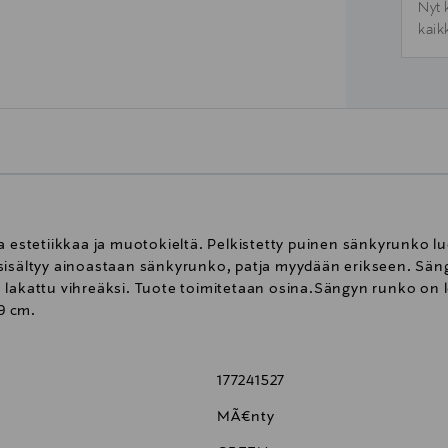
Nyt 
kaik
a estetiikkaa ja muotokieltä. Pelkistetty puinen sänkyrunko 
ältyy ainoastaan sänkyrunko, patja myydään erikseen. Sängy
lakattu vihreäksi. Tuote toimitetaan osina.Sängyn runko on l
19 cm.
177241527
MÃ¤nty