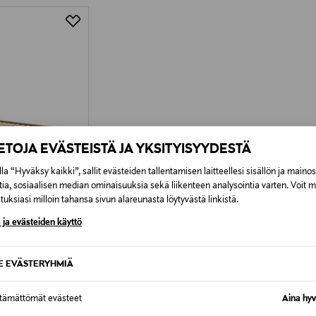
IETOJA EVÄSTEISTÄ JA YKSITYISYYDESTÄ
la “Hyväksy kaikki”, sallit evästeiden tallentamisen laitteellesi sisällön ja maino
tia, sosiaalisen median ominaisuuksia sekä liikenteen analysointia varten. Voit 
uksiasi milloin tahansa sivun alareunasta löytyvästä linkistä.
 ja evästeiden käyttö
SAAT –15%
SE EVÄSTERYHMIÄ
carob brown 160 x
ttämättömät evästeet
Aina hyv