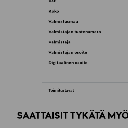
Väri
Koko
Valmistusmaa
Valmistajan tuotenumero
Valmistaja
Valmistajan osoite
Digitaalinen osoite
Toimitustavat
Automaatti tai noutopiste
Toimitusaika 2–4 viikkoa
SAATTAISIT TYKÄTÄ MY
Kotiinkuljetus
Toimitusaika 2–4 viikkoa