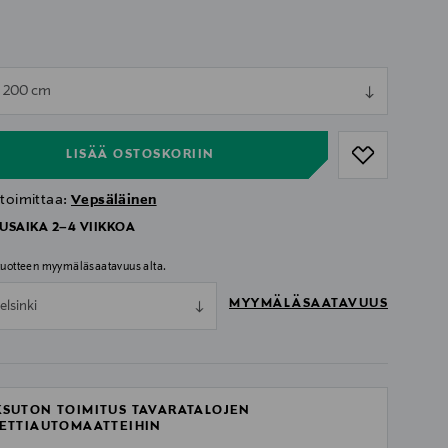
ull
x 200 cm
ull
LISÄÄ OSTOSKORIIN
 toimittaa:
Vepsäläinen
USAIKA 2–4 VIIKKOA
 tuotteen myymäläsaatavuus alta.
MYYMÄLÄSAATAVUUS
elsinki
SUTON TOIMITUS TAVARATALOJEN
ETTIAUTOMAATTEIHIN