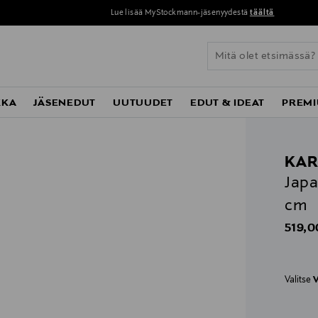
Lue lisää MyStockmann-jäsenyydestä
täältä
KKA
JÄSENEDUT
UUTUUDET
EDUT & IDEAT
PREMI
KA
Japa
cm
Origin
519,0
Valitse
V