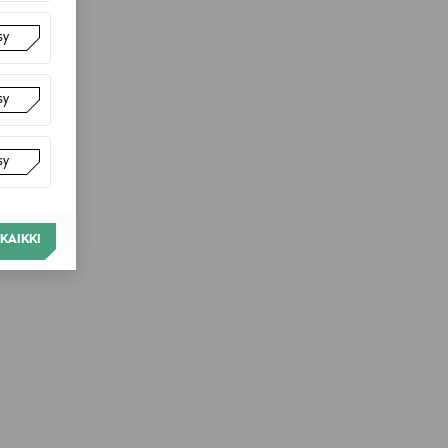
sy
sy
sy
KAIKKI