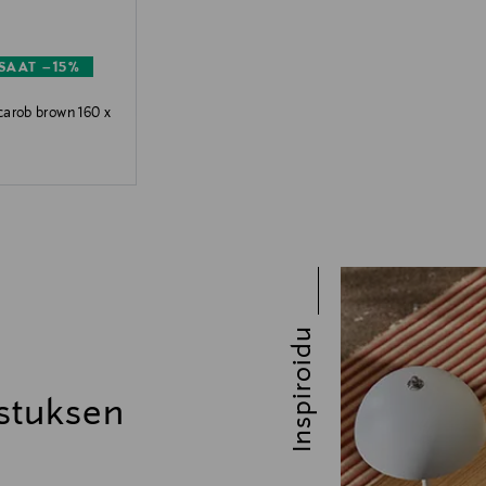
SAAT –15%
carob brown 160 x
Inspiroidu
stuksen