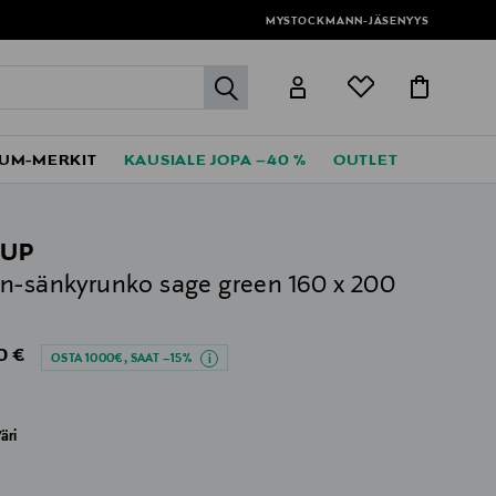
MYSTOCKMANN-JÄSENYYS
label.header.go
UM-MERKIT
KAUSIALE JOPA –40 %
OUTLET
RUP
n-sänkyrunko sage green 160 x 200
al Price
0 €
OSTA 1000€, SAAT –15%
äri