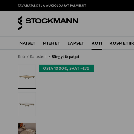
TAVARATALOT JA AUKIOLOAJAT
PALVELUT
NAISET
MIEHET
LAPSET
KOTI
KOSMETII
Koti
Kalusteet
Sängyt & patjat
OSTA 1000€, SAAT –15%