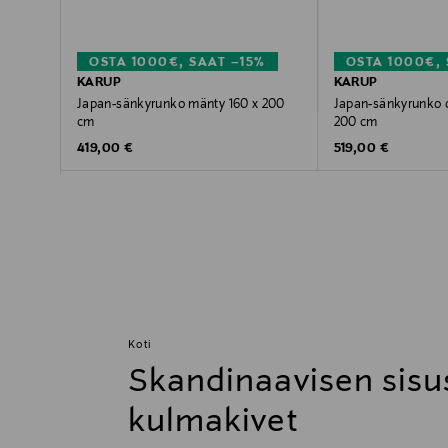
OSTA 1000€, SAAT –15%
OSTA 1000€, 
KARUP
KARUP
Japan-sänkyrunko mänty 160 x 200
Japan-sänkyrunko 
cm
200 cm
Original Price
Original Price
419,00 €
519,00 €
Koti
Skandinaavisen sisu
kulmakivet