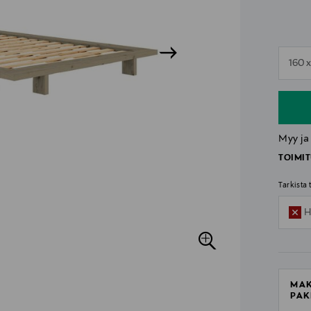
n
160 
n
Myy ja
TOIMIT
Tarkista
H
MAK
PAK