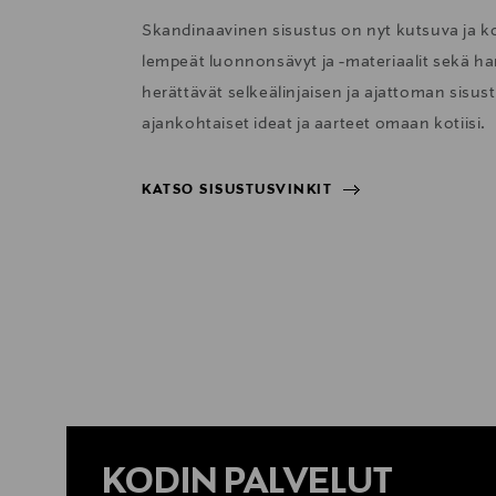
Skandinaavinen sisustus on nyt kutsuva ja 
lempeät luonnonsävyt ja -materiaalit sekä har
herättävät selkeälinjaisen ja ajattoman sisu
ajankohtaiset ideat ja aarteet omaan kotiisi.
KATSO SISUSTUSVINKIT
KATSO SISUSTUSVINKIT
KODIN PALVELUT