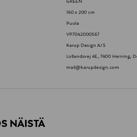
GREEN
160 x 200 cm
Puola
VP7042000567
Karup Design A/S
Lollandsvej 4E, 7400 Herning, 
mail@karupdesign.com
6,90 €
ÖS NÄISTÄ
6,90 €