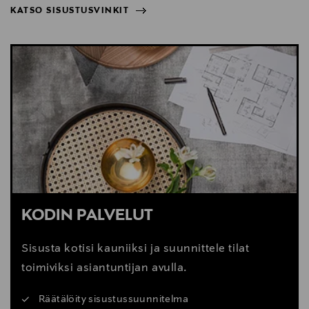
KATSO SISUSTUSVINKIT
NÄYTÄ VÄHEMMÄN
KATSO SISUSTUSVINKIT
KODIN PALVELUT
Sisusta kotisi kauniiksi ja suunnittele tilat
toimiviksi asiantuntijan avulla.
Räätälöity sisustussuunnitelma