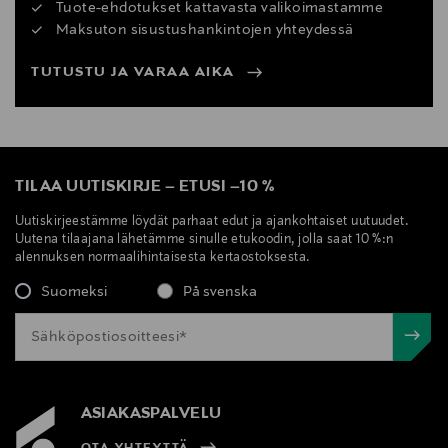
Tuote-ehdotukset kattavasta valikoimastamme
Maksuton sisustushankintojen yhteydessä
TUTUSTU JA VARAA AIKA
TILAA UUTISKIRJE
–
ETUSI
–
10 %
Uutiskirjeestämme löydät parhaat edut ja ajankohtaiset uutuudet.
Uutena tilaajana lähetämme sinulle etukoodin, jolla saat 10 %:n
alennuksen normaalihintaisesta kertaostoksesta.
Suomeksi
På svenska
ASIAKASPALVELU