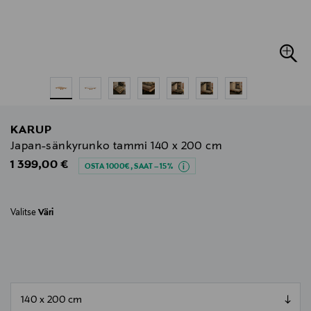
KARUP
Japan-sänkyrunko tammi 140 x 200 cm
Original Price
1 399,00 €
OSTA 1000€, SAAT –15%
Valitse
Väri
null
null