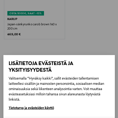
Koko
OSTA 1000€, SAAT –15%
140 x 200 cm
KARUP
Japan-sänkyrunko carob brown 140 x
200 cm
Valmistajan tuotenumero
Original Price
469,00 €
VP7042000572
Valmistaja
Karup Design A/S
LISÄTIETOJA EVÄSTEISTÄ JA
LISÄÄ KIINNOSTAVIA
YKSITYISYYDESTÄ
TUOTTEITA
Valmistajan osoite
Valitsemalla “Hyväksy kaikki”, sallit evästeiden tallentamisen
Lollandsvej 4E, 7400 Herning, Denmark
laitteellesi sisällön ja mainosten personointia, sosiaalisen median
ominaisuuksia sekä liikenteen analysointia varten. Voit muuttaa
evästeasetuksiasi milloin tahansa sivun alareunasta löytyvästä
Digitaalinen osoite
linkistä.
mail@karupdesign.com
Tietoturva ja evästeiden käyttö