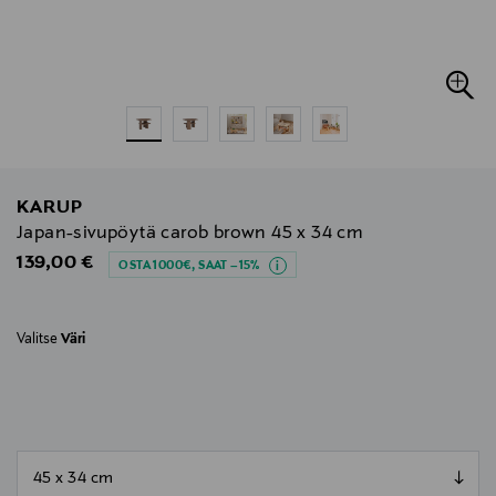
KARUP
Japan-sivupöytä carob brown 45 x 34 cm
Original Price
139,00 €
OSTA 1000€, SAAT –15%
Valitse
Väri
null
null