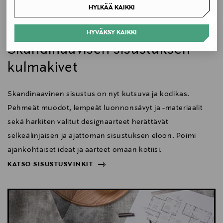
HYLKÄÄ KAIKKI
Koko
HYVÄKSY KAIKKI
Koti
45 x 34 cm
Skandinaavisen sisustuksen
Valmistusmaa
kulmakivet
Puola
Skandinaavinen sisustus on nyt kutsuva ja kodikas.
Valmistajan tuotenumero
Pehmeät muodot, lempeät luonnonsävyt ja -materiaalit
VP7042000514
sekä harkiten valitut designaarteet herättävät
selkeälinjaisen ja ajattoman sisustuksen eloon. Poimi
Valmistaja
ajankohtaiset ideat ja aarteet omaan kotiisi.
Karup Design A/S
KATSO SISUSTUSVINKIT
NÄYTÄ VÄHEMMÄN
Valmistajan osoite
KATSO SISUSTUSVINKIT
Lollandsvej 4E, 7400 Herning, Denmark