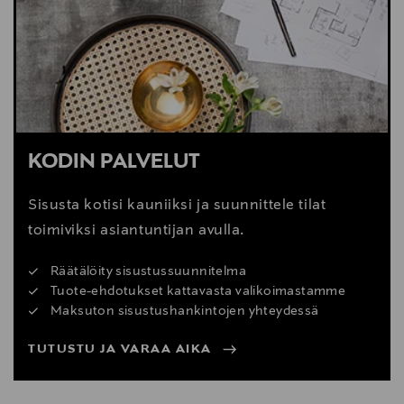
Digitaalinen osoite
mail@karupdesign.com
KODIN PALVELUT
Sisusta kotisi kauniiksi ja suunnittele tilat
toimiviksi asiantuntijan avulla.
Räätälöity sisustussuunnitelma
Tuote-ehdotukset kattavasta valikoimastamme
Maksuton sisustushankintojen yhteydessä
TUTUSTU JA VARAA AIKA