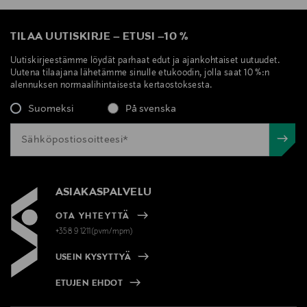
TILAA UUTISKIRJE
–
ETUSI
–
10 %
Uutiskirjeestämme löydät parhaat edut ja ajankohtaiset uutuudet.
Uutena tilaajana lähetämme sinulle etukoodin, jolla saat 10 %:n
alennuksen normaalihintaisesta kertaostoksesta.
Suomeksi
På svenska
ASIAKASPALVELU
OTA YHTEYTTÄ
+358 9 1211(pvm/mpm)
USEIN KYSYTTYÄ
ETUJEN EHDOT