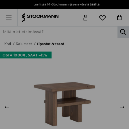
Lue lisää MyStockmann-jäsenyydestä
täältä
Menu
la
ETSI KAIKKI
NAISET
MIEHET
LAPSET
KOTI
KOSMETIIK
Koti
Kalusteet
Lipastot & tasot
OSTA 1000€, SAAT –15%