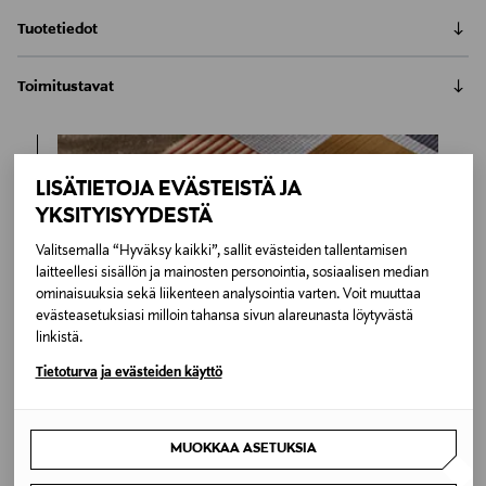
Tuotetiedot
Karupin Japan-sivupöytä on pieni ja minimalistinen
Toimitustavat
mäntypöytä, jossa yhdistyy veistoksellinen ulkomuoto
ja käytännöllinen hyllytaso pientavaran säilytykselle.
Automaatti tai noutopiste
Karupin suositun Japan-sängyn tyyliin suunnitellut
Toimitusaika 2–4 viikkoa
erikokoiset pöydät jatkavat japandi-tyylille ominaista
6,90 €
LISÄTIETOJA EVÄSTEISTÄ JA
minimalismia ja puhtaita linjoja käytännöllisillä
Inspiroidu
ominaisuuksilla täydennettynä. Japan-sivupöytä sopii
YKSITYISYYDESTÄ
LUE KOKO TUOTEKUVAUS
Kotiinkuljetus
täydentämään makuuhuoneen sisustusta Japan-
Toimitusaika 2–4 viikkoa
Valitsemalla “Hyväksy kaikki”, sallit evästeiden tallentamisen
sängyn luokse tai olohuoneeseen sivupöydäksi
Tuotenumero
6,90 €
laitteellesi sisällön ja mainosten personointia, sosiaalisen median
sohvan ja nojatuolin viereen. Joka suunnasta kaunis
ominaisuuksia sekä liikenteen analysointia varten. Voit muuttaa
174644840
puinen sivupöytä sopii hyvin myös pöydäksi
evästeasetuksiasi milloin tahansa sivun alareunasta löytyvästä
viherkasville. Pieni pöytä on valmistettu FSC-
linkistä.
Materiaali
sertifioidusta massiivimännystä, joka on käsitelty
Tietoturva ja evästeiden käyttö
ruskeaksi.
MÃ¤nty
Väri
MUOKKAA ASETUKSIA
BROWN