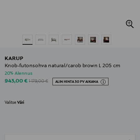
KARUP
Knob-futonsohva natural/carob brown L 205 cm
20% Alennus
Original Price
Discounted Price
943,00 €
1 179,00 €
ALIN HINTA 30 PV AIKANA
Valitse
Väri
null