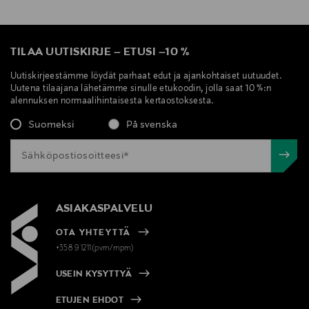
TILAA UUTISKIRJE
–
ETUSI
–
10 %
Uutiskirjeestämme löydät parhaat edut ja ajankohtaiset uutuudet.
Uutena tilaajana lähetämme sinulle etukoodin, jolla saat 10 %:n
alennuksen normaalihintaisesta kertaostoksesta.
Suomeksi
På svenska
ASIAKASPALVELU
OTA YHTEYTTÄ
+358 9 1211(pvm/mpm)
USEIN KYSYTTYÄ
ETUJEN EHDOT