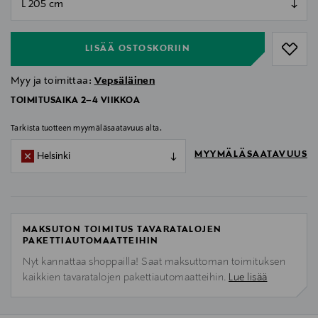
null
LISÄÄ OSTOSKORIIN
Myy ja toimittaa:
Vepsäläinen
TOIMITUSAIKA 2–4 VIIKKOA
Tarkista tuotteen myymäläsaatavuus alta.
MYYMÄLÄSAATAVUUS
Helsinki
MAKSUTON TOIMITUS TAVARATALOJEN
PAKETTIAUTOMAATTEIHIN
Nyt kannattaa shoppailla! Saat maksuttoman toimituksen
kaikkien tavaratalojen pakettiautomaatteihin.
Lue lisää