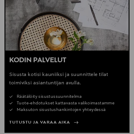
Digitaalinen osoite
mail@karupdesign.com
KODIN PALVELUT
Sisusta kotisi kauniiksi ja suunnittele tilat
toimiviksi asiantuntijan avulla.
Räätälöity sisustussuunnitelma
Tuote-ehdotukset kattavasta valikoimastamme
Maksuton sisustushankintojen yhteydessä
TUTUSTU JA VARAA AIKA