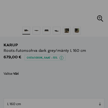
KARUP
Roots-futonsohva dark grey/mänty L 160 cm
Original Price
679,00 €
OSTA 1000€, SAAT –15%
Valitse
Väri
null
null