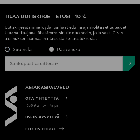
TILAA UUTISKIRJE
–
ETUSI
–
10 %
Uutiskirjeestämme löydät parhaat edut ja ajankohtaiset uutuudet.
Uutena tilaajana lähetämme sinulle etukoodin, jolla saat 10 %:n
alennuksen normaalihintaisesta kertaostoksesta.
Suomeksi
På svenska
ASIAKASPALVELU
OTA YHTEYTTÄ
+358 9 1211(pvm/mpm)
USEIN KYSYTTYÄ
ETUJEN EHDOT