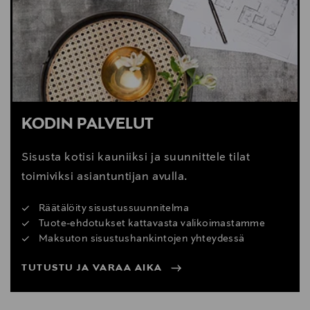
Digitaalinen osoite
mail@karupdesign.com
KODIN PALVELUT
Sisusta kotisi kauniiksi ja suunnittele tilat
toimiviksi asiantuntijan avulla.
Räätälöity sisustussuunnitelma
Tuote-ehdotukset kattavasta valikoimastamme
Maksuton sisustushankintojen yhteydessä
TUTUSTU JA VARAA AIKA