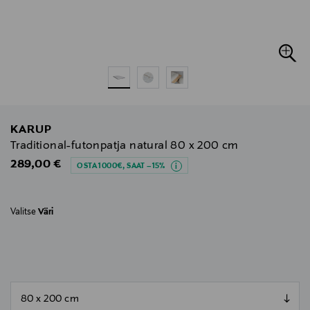
KARUP
Traditional-futonpatja natural 80 x 200 cm
Original Price
289,00 €
OSTA 1000€, SAAT –15%
Valitse
Väri
null
null