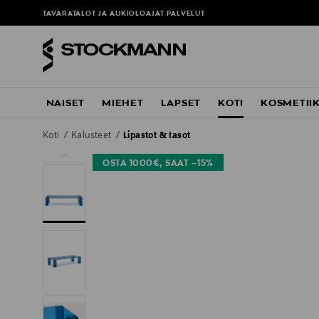
ä
TAVARATALOT JA AUKIOLOAJAT
PALVELUT
NAISET
MIEHET
LAPSET
KOTI
KOSMETII
Koti
Kalusteet
Lipastot & tasot
OSTA 1000€, SAAT –15%