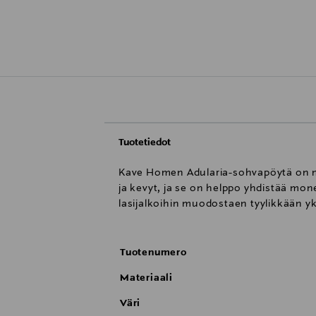
Tuotetiedot
Kave Homen Adularia-sohvapöytä on mi
ja kevyt, ja se on helppo yhdistää mon
lasijalkoihin muodostaen tyylikkään yk
Tuotenumero
Materiaali
Väri