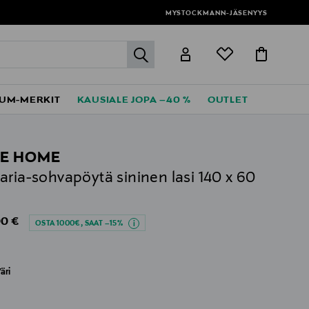
MYSTOCKMANN-JÄSENYYS
label.header.go
UM-MERKIT
KAUSIALE JOPA –40 %
OUTLET
E HOME
aria-sohvapöytä sininen lasi 140 x 60
al Price
0 €
OSTA 1000€, SAAT –15%
äri