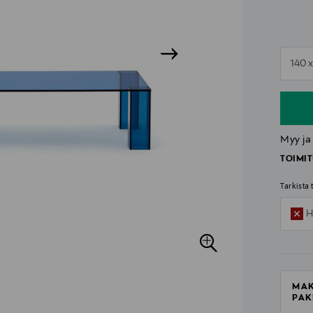
n
140 
n
Myy ja
TOIMIT
Tarkista
H
MAK
PAK