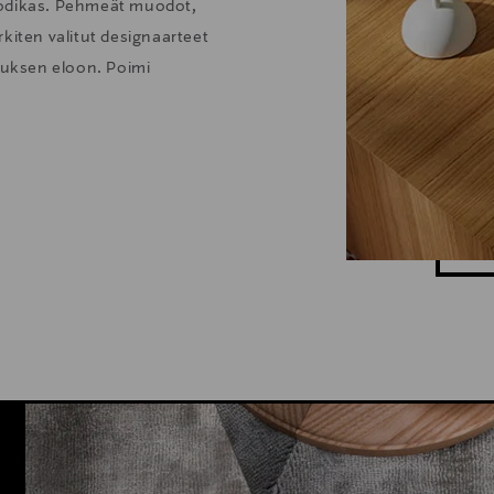
kodikas. Pehmeät muodot,
kiten valitut designaarteet
stuksen eloon. Poimi