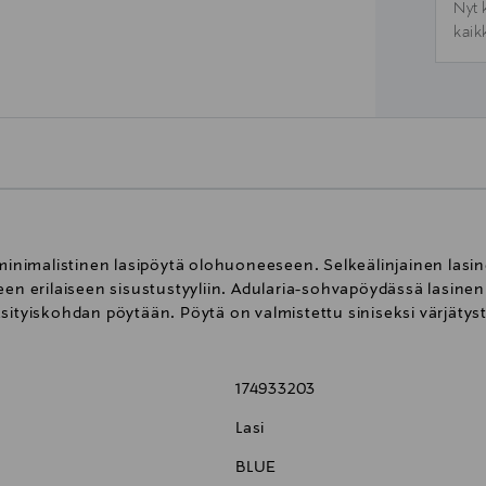
Nyt 
kaik
nimalistinen lasipöytä olohuoneeseen. Selkeälinjainen lasin
een erilaiseen sisustustyyliin. Adularia-sohvapöydässä lasinen 
sityiskohdan pöytään. Pöytä on valmistettu siniseksi värjätyst
174933203
Lasi
BLUE