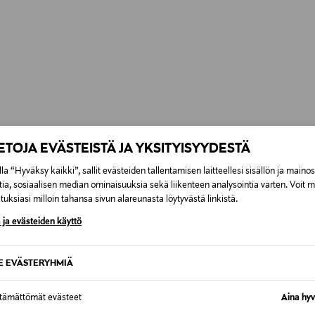
IETOJA EVÄSTEISTÄ JA YKSITYISYYDESTÄ
la “Hyväksy kaikki”, sallit evästeiden tallentamisen laitteellesi sisällön ja maino
tia, sosiaalisen median ominaisuuksia sekä liikenteen analysointia varten. Voit 
uksiasi milloin tahansa sivun alareunasta löytyvästä linkistä.
 ja evästeiden käyttö
SE EVÄSTERYHMIÄ
ttämättömät evästeet
Aina hyv