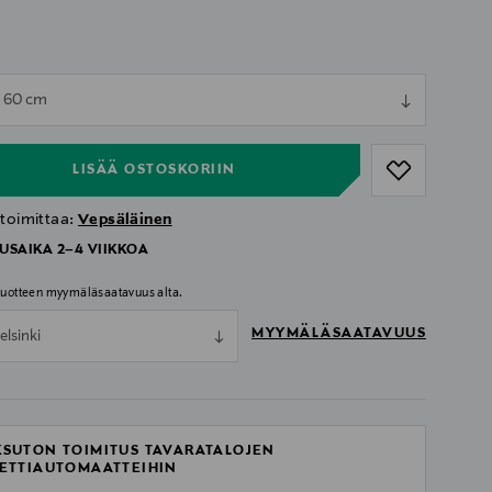
ull
x 60 cm
ull
LISÄÄ OSTOSKORIIN
 toimittaa:
Vepsäläinen
USAIKA 2–4 VIIKKOA
 tuotteen myymäläsaatavuus alta.
MYYMÄLÄSAATAVUUS
elsinki
SUTON TOIMITUS TAVARATALOJEN
ETTIAUTOMAATTEIHIN