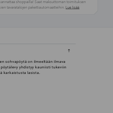
kannattaa shoppailla! Saat maksuttoman toimituksen
kien tavaratalojen pakettiautomaatteihin.
Lue lisää
en sohvapöytä on ilmeeltään ilmava
pöytälevy yhdistyy kauniisti tukeviin
ä karkaistusta lasista.