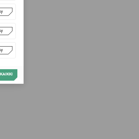
sy
sy
sy
KAIKKI