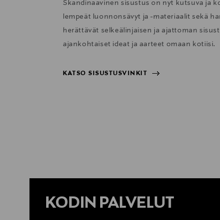
Skandinaavinen sisustus on nyt kutsuva ja 
lempeät luonnonsävyt ja -materiaalit sekä har
herättävät selkeälinjaisen ja ajattoman sisu
ajankohtaiset ideat ja aarteet omaan kotiisi.
KATSO SISUSTUSVINKIT
KATSO SISUSTUSVINKIT
KODIN PALVELUT