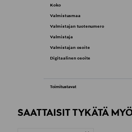
Koko
Valmistusmaa
Valmistajan tuotenumero
Valmistaja
Valmistajan osoite
Digitaalinen osoite
Toimitustavat
Automaatti tai noutopiste
Toimitusaika 2–4 viikkoa
SAATTAISIT TYKÄTÄ MY
Kotiinkuljetus
Toimitusaika 2–4 viikkoa