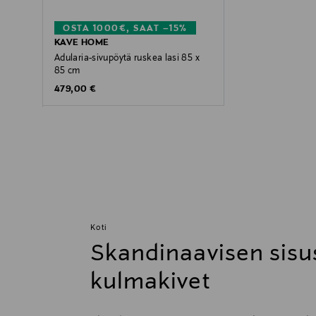
OSTA 1000€, SAAT –15%
KAVE HOME
Adularia-sivupöytä ruskea lasi 85 x
85 cm
Original Price
479,00 €
Koti
Skandinaavisen sisu
kulmakivet