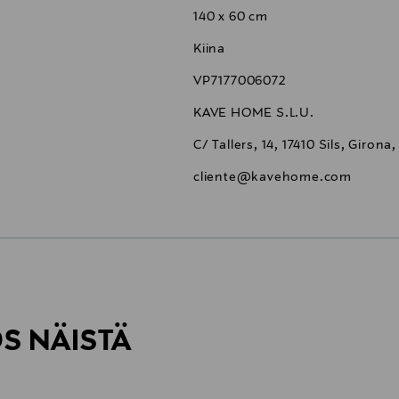
140 x 60 cm
Kiina
VP7177006072
KAVE HOME S.L.U.
C/ Tallers, 14, 17410 Sils, Girona
cliente@kavehome.com
6,90 €
ÖS NÄISTÄ
6,90 €