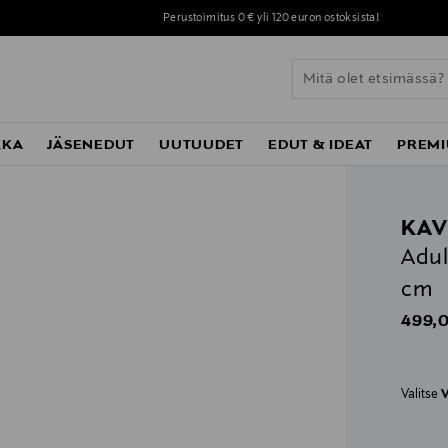
Perustoimitus 0 € yli 120 euron ostoksista!
KKA
JÄSENEDUT
UUTUUDET
EDUT & IDEAT
PREMI
KAV
Adul
cm
Origin
499,0
Valitse
V