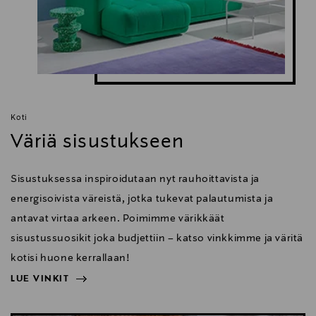
Koti
Väriä sisustukseen
Sisustuksessa inspiroidutaan nyt rauhoittavista ja
energisoivista väreistä, jotka tukevat palautumista ja
antavat virtaa arkeen. Poimimme värikkäät
sisustussuosikit joka budjettiin – katso vinkkimme ja väritä
kotisi huone kerrallaan!
LUE VINKIT
NÄYTÄ VÄHEMMÄN