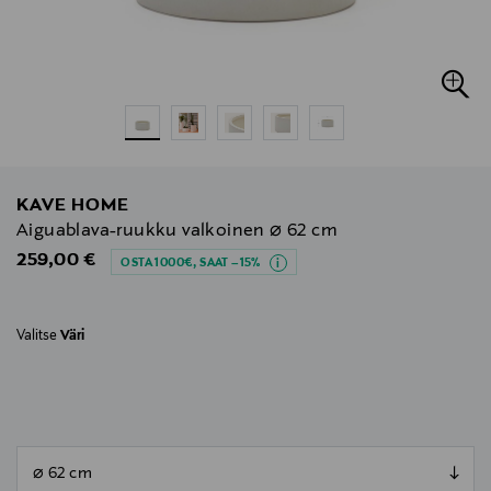
KAVE HOME
Aiguablava-ruukku valkoinen ⌀ 62 cm
Original Price
259,00 €
OSTA 1000€, SAAT –15%
Valitse
Väri
null
null