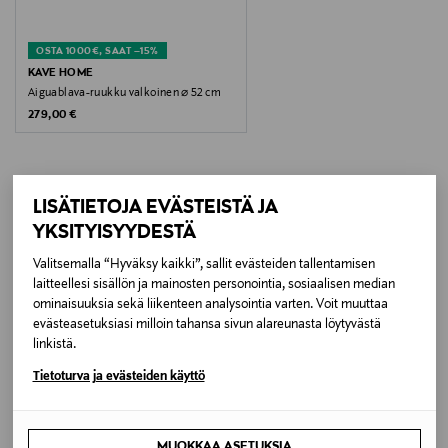
Koko
OSTA 1000€, SAAT –15%
⌀ 62 cm
KAVE HOME
Aiguablava-ruukku valkoinen ⌀ 52 cm
Original Price
279,00 €
Valmistusmaa
Vietnam
Valmistajan tuotenumero
LISÄTIETOJA EVÄSTEISTÄ JA
LISÄÄ KIINNOSTAVIA
YKSITYISYYDESTÄ
VP7177004372
TUOTTEITA
Valitsemalla “Hyväksy kaikki”, sallit evästeiden tallentamisen
Valmistaja
laitteellesi sisällön ja mainosten personointia, sosiaalisen median
ominaisuuksia sekä liikenteen analysointia varten. Voit muuttaa
KAVE HOME S.L.U.
evästeasetuksiasi milloin tahansa sivun alareunasta löytyvästä
linkistä.
Valmistajan osoite
Tietoturva ja evästeiden käyttö
C/ Tallers, 14, 17410 Sils, Girona, Spain
MUOKKAA ASETUKSIA