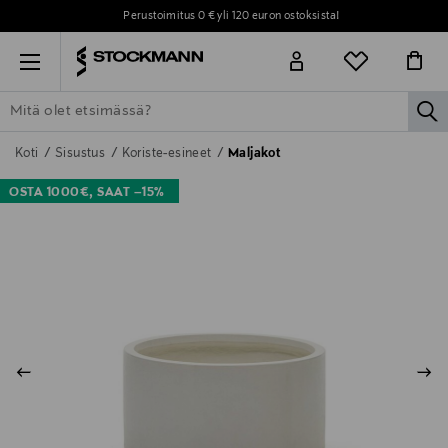
Perustoimitus 0 € yli 120 euron ostoksista!
Menu
la
ETSI KAIKKI
NAISET
MIEHET
LAPSET
KOTI
KOSMETIIK
Koti
Sisustus
Koriste-esineet
Maljakot
OSTA 1000€, SAAT –15%