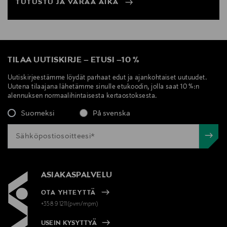
TUTUSTU JA VARAA AIKA
TILAA UUTISKIRJE
–
ETUSI
–
10 %
Uutiskirjeestämme löydät parhaat edut ja ajankohtaiset uutuudet.
Uutena tilaajana lähetämme sinulle etukoodin, jolla saat 10 %:n
alennuksen normaalihintaisesta kertaostoksesta.
Suomeksi
På svenska
ASIAKASPALVELU
OTA YHTEYTTÄ
+358 9 1211(pvm/mpm)
USEIN KYSYTTYÄ