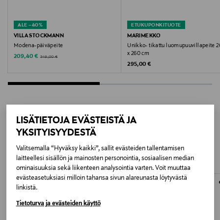
Koko
ALE –40%
ETUKUPONKITUOTE
180 x 260 cm
VILLA STOCKMANN
MARIMEKKO
Modena-päiväpeite
Unikko- tikattu luomupuuvillapeite 
x 260 cm
Discounted Price
Original Price
209,40 €
349,00 €
Valmistusmaa
Original Price
295,00 €
Portugali
Valmistajan tuotenumero
VP7177004402
LISÄTIETOJA EVÄSTEISTÄ JA
LISÄÄ KIINNOSTAVIA
YKSITYISYYDESTÄ
Valmistaja
TUOTTEITA
Valitsemalla “Hyväksy kaikki”, sallit evästeiden tallentamisen
KAVE HOME S.L.U.
laitteellesi sisällön ja mainosten personointia, sosiaalisen median
ominaisuuksia sekä liikenteen analysointia varten. Voit muuttaa
evästeasetuksiasi milloin tahansa sivun alareunasta löytyvästä
Valmistajan osoite
ONLINE EXCLUSIVE
ONLINE EXCLUSIVE
linkistä.
C/ Tallers, 14, 17410 Sils, Girona, Spain
Tietoturva ja evästeiden käyttö