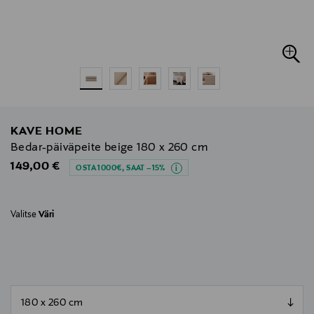
KAVE HOME
Bedar-päiväpeite beige 180 x 260 cm
Original Price
149,00 €
OSTA 1000€, SAAT –15%
Valitse
Väri
null
null