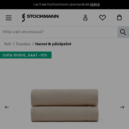
Lue lisää MyStockmann-jäsenyydestä
täältä
Menu
la
ETSI KAIKKI
NAISET
MIEHET
LAPSET
KOTI
KOSMETIIK
Koti
Sisustus
Huovat & päiväpeitot
OSTA 1000€, SAAT –15%