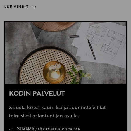
LUE VINKIT
NÄYTÄ VÄHEMMÄN
LUE VINKIT
KODIN PALVELUT
Sisusta kotisi kauniiksi ja suunnittele tilat
toimiviksi asiantuntijan avulla.
Räätälöity sisustussuunnitelma