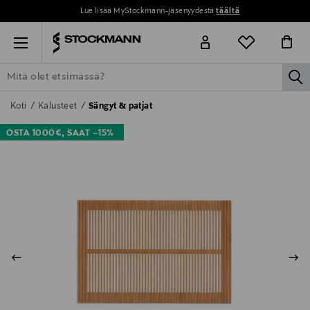
Lue lisää MyStockmann-jäsenyydestä
täältä
Menu
la
ETSI KAIKKI
NAISET
MIEHET
LAPSET
KOTI
KOSMETIIK
Koti
Kalusteet
Sängyt & patjat
OSTA 1000€, SAAT –15%