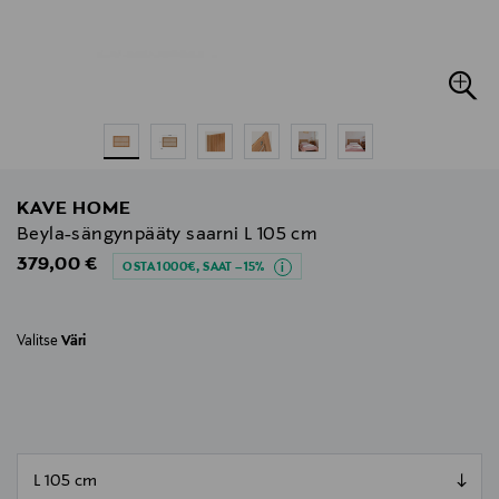
KAVE HOME
Beyla-sängynpääty saarni L 105 cm
Original Price
379,00 €
OSTA 1000€, SAAT –15%
Valitse
Väri
null
null