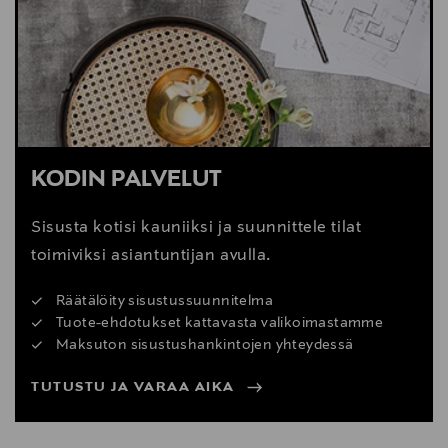
Digitaalinen osoite
cliente@kavehome.com
KODIN PALVELUT
Sisusta kotisi kauniiksi ja suunnittele tilat
toimiviksi asiantuntijan avulla.
Räätälöity sisustussuunnitelma
Tuote-ehdotukset kattavasta valikoimastamme
Maksuton sisustushankintojen yhteydessä
TUTUSTU JA VARAA AIKA