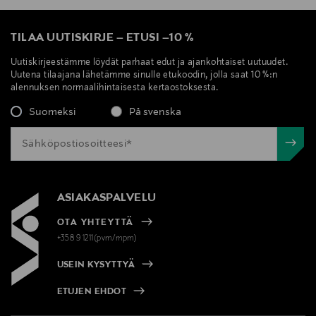
TILAA UUTISKIRJE
–
ETUSI
–
10 %
Uutiskirjeestämme löydät parhaat edut ja ajankohtaiset uutuudet.
Uutena tilaajana lähetämme sinulle etukoodin, jolla saat 10 %:n
alennuksen normaalihintaisesta kertaostoksesta.
Suomeksi
På svenska
ASIAKASPALVELU
OTA YHTEYTTÄ
+358 9 1211(pvm/mpm)
USEIN KYSYTTYÄ
ETUJEN EHDOT