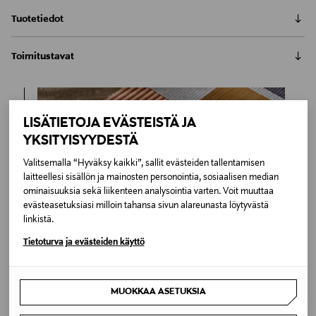
Tuotetiedot
Kave Homen Beyla-sängynpääty on makuuhuoneen
Toimitustavat
sisustuksen puuttuva palanen. Ritilämäinen
sängynpääty tuo ryhtiä sängyn ilmeeseen ja
Automaatti tai noutopiste
minimalistinen muotokieli näyttää hyvältä vuodesta
Toimitusaika 2–4 viikkoa
toiseen. Beyla-sängynpääty sopii 90 cm leveälle
6,90 €
LISÄTIETOJA EVÄSTEISTÄ JA
sängylle. Sängynpääty kiinnitetään
Inspiroidu
seinään.Sängynpääty on valmistettu
YKSITYISYYDESTÄ
LUE KOKO TUOTEKUVAUS
Kotiinkuljetus
massiivisaarnesta. Puhdistus pölyhuiskalla tai mietoon
Toimitusaika 2–4 viikkoa
Valitsemalla “Hyväksy kaikki”, sallit evästeiden tallentamisen
pesuaineeseen kostutetulla liinalla ja kuivaus
Tuotenumero
6,90 €
laitteellesi sisällön ja mainosten personointia, sosiaalisen median
välittömästi.
ominaisuuksia sekä liikenteen analysointia varten. Voit muuttaa
174936037
evästeasetuksiasi milloin tahansa sivun alareunasta löytyvästä
linkistä.
Materiaali
Tietoturva ja evästeiden käyttö
Puu
Väri
MUOKKAA ASETUKSIA
BEIGE