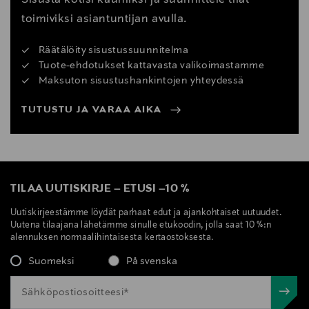
toimiviksi asiantuntijan avulla.
Räätälöity sisustussuunnitelma
Tuote-ehdotukset kattavasta valikoimastamme
Maksuton sisustushankintojen yhteydessä
TUTUSTU JA VARAA AIKA
TILAA UUTISKIRJE
–
ETUSI
–
10 %
Uutiskirjeestämme löydät parhaat edut ja ajankohtaiset uutuudet.
Uutena tilaajana lähetämme sinulle etukoodin, jolla saat 10 %:n
alennuksen normaalihintaisesta kertaostoksesta.
Suomeksi
På svenska