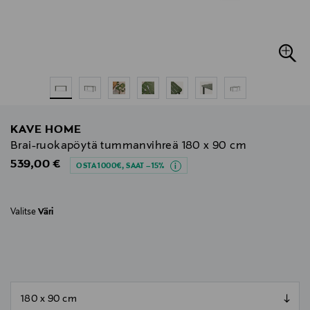
KAVE HOME
Brai-ruokapöytä tummanvihreä 180 x 90 cm
Original Price
539,00 €
OSTA 1000€, SAAT –15%
Valitse
Väri
null
null