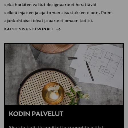
sekä harkiten valitut designaarteet herättävät
selkeälinjaisen ja ajattoman sisustuksen eloon. Poimi
ajankohtaiset ideat ja aarteet omaan kotiisi.
KATSO SISUSTUSVINKIT
NÄYTÄ VÄHEMMÄN
KATSO SISUSTUSVINKIT
KODIN PALVELUT
Sisusta kotisi kauniiksi ja suunnittele tilat