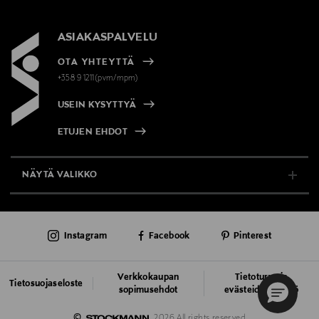
ASIAKASPALVELU
OTA YHTEYTTÄ
+358 9 1211(pvm/mpm)
USEIN KYSYTTYÄ
ETUJEN EHDOT
NÄYTÄ VALIKKO
TUKI & INFO
Instagram
Facebook
Pinterest
AJANKOHTAISTA
PALVELUT
Verkkokaupan
Tietoturva ja
Tietosuojaseloste
sopimusehdot
evästeiden käyttö
VASTUULLISUUS
©
2026 All rights reserved