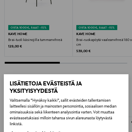
GREEN
Koko
OSTA 1000€, SAAT –15%
OSTA 1000€, SAAT –15%
180 x 90 cm
KAVE HOME
KAVE HOME
Brai-tuoli käsinojilla tummanvihreä
Brai-ruokapöytä vaaleanvihreä 180 x
cm
Original Price
129,00 €
Valmistajan tuotenumero
Original Price
539,00 €
VP7177006794
Valmistaja
KAVE HOME S.L.U.
LISÄTIETOJA EVÄSTEISTÄ JA
LISÄÄ KIINNOSTAVIA
YKSITYISYYDESTÄ
Valmistajan osoite
TUOTTEITA
Valitsemalla “Hyväksy kaikki”, sallit evästeiden tallentamisen
C/ Tallers, 14, 17410 Sils, Girona, Spain
laitteellesi sisällön ja mainosten personointia, sosiaalisen median
ominaisuuksia sekä liikenteen analysointia varten. Voit muuttaa
evästeasetuksiasi milloin tahansa sivun alareunasta löytyvästä
Digitaalinen osoite
linkistä.
cliente@kavehome.com