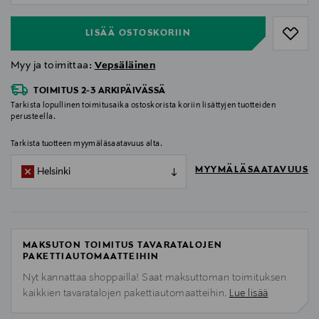
LISÄÄ OSTOSKORIIN
Myy ja toimittaa:
Vepsäläinen
TOIMITUS 2-3 ARKIPÄIVÄSSÄ
Tarkista lopullinen toimitusaika ostoskorista koriin lisättyjen tuotteiden
perusteella.
Tarkista tuotteen myymäläsaatavuus alta.
MYYMÄLÄSAATAVUUS
Helsinki
MAKSUTON TOIMITUS TAVARATALOJEN
PAKETTIAUTOMAATTEIHIN
Nyt kannattaa shoppailla! Saat maksuttoman toimituksen
kaikkien tavaratalojen pakettiautomaatteihin.
Lue lisää