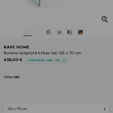
KAVE HOME
Burano-työpöytä kirkas lasi 125 x 70 cm
Original Price
439,00 €
OSTA 1000€, SAAT –15%
Valitse
Väri
null
null