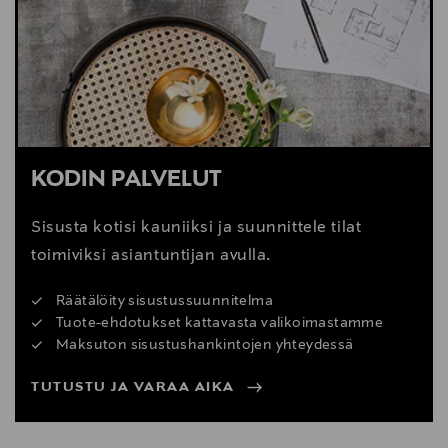
Digitaalinen osoite
cliente@kavehome.com
KODIN PALVELUT
Sisusta kotisi kauniiksi ja suunnittele tilat
toimiviksi asiantuntijan avulla.
Räätälöity sisustussuunnitelma
Tuote-ehdotukset kattavasta valikoimastamme
Maksuton sisustushankintojen yhteydessä
TUTUSTU JA VARAA AIKA