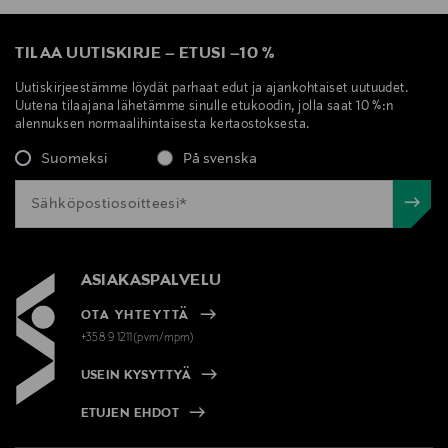
TILAA UUTISKIRJE
–
ETUSI
–
10 %
Uutiskirjeestämme löydät parhaat edut ja ajankohtaiset uutuudet.
Uutena tilaajana lähetämme sinulle etukoodin, jolla saat 10 %:n
alennuksen normaalihintaisesta kertaostoksesta.
Suomeksi
På svenska
ASIAKASPALVELU
OTA YHTEYTTÄ
+358 9 1211(pvm/mpm)
USEIN KYSYTTYÄ
ETUJEN EHDOT