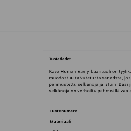
Tuotetiedot
Kave Homen Eamy-baarituoli on tyylikäs j
muodostuu taivutetusta vanerista, joss
pehmustettu selkänoja ja istuin. Baari
selkänoja on verhoiltu pehmeällä vaale
Tuotenumero
Materiaali