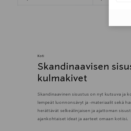
Koti
Skandinaavisen sisu
kulmakivet
Skandinaavinen sisustus on nyt kutsuva ja 
lempeät luonnonsävyt ja -materiaalit sekä har
herättävät selkeälinjaisen ja ajattoman sisu
ajankohtaiset ideat ja aarteet omaan kotiisi.