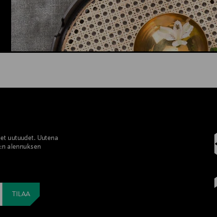
set uutuudet. Uutena
%:n alennuksen