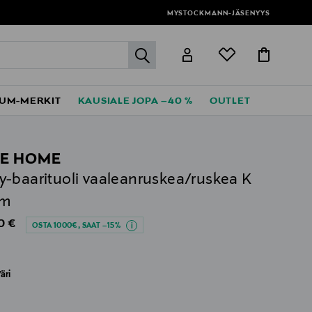
MYSTOCKMANN-JÄSENYYS
label.header.go
UM-MERKIT
KAUSIALE JOPA –40 %
OUTLET
E HOME
-baarituoli vaaleanruskea/ruskea K
cm
al Price
0 €
OSTA 1000€, SAAT –15%
äri