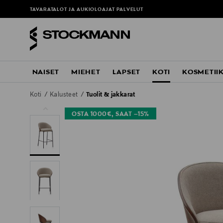
TAVARATALOT JA AUKIOLOAJAT
PALVELUT
NAISET
MIEHET
LAPSET
KOTI
KOSMETII
Koti
Kalusteet
Tuolit & jakkarat
OSTA 1000€, SAAT –15%