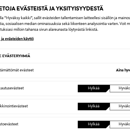
IETOJA EVÄSTEISTÄ JA YKSITYISYYDESTÄ
la “Hyväksy kaikki”, sallit evästeiden tallentamisen laitteellesi sisällön ja maino
tia, sosiaalisen median ominaisuuksia sekä liikenteen analysointia varten. Voit 
uksiasi milloin tahansa sivun alareunasta löytyvästä linkistä.
 ja evästeiden käyttö
SE EVÄSTERYHMIÄ
ttämättömät evästeet
Aina hyv
autusevästeet
Hylkää
Hyväk
kkinointievästeet
Hylkää
Hyväk
LANCÔME
MAC
al Mask -
L'Absolu Rouge Cream -huulipuna
Eye Sha
Original Price
Original
44,00 €
18,00 €
astoevästeet
Hylkää
Hyväk