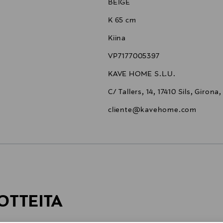
BEIGE
K 65 cm
Kiina
VP7177005397
KAVE HOME S.L.U.
C/ Tallers, 14, 17410 Sils, Girona
cliente@kavehome.com
6,90 €
OTTEITA
6,90 €