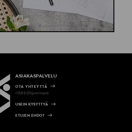
ASIAKASPALVELU
OTA YHTEYTTÄ
+358 9 1211(pvm/mpm)
USEIN KYSYTTYÄ
ETUJEN EHDOT