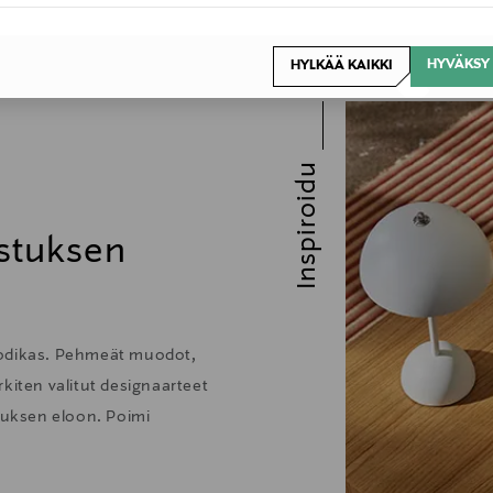
HYVÄKSY 
HYLKÄÄ KAIKKI
Inspiroidu
stuksen
kodikas. Pehmeät muodot,
kiten valitut designaarteet
stuksen eloon. Poimi