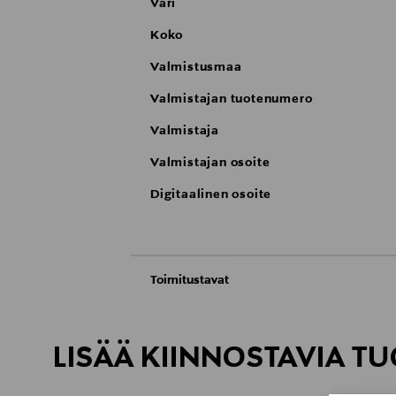
Väri
Koko
Valmistusmaa
Valmistajan tuotenumero
Valmistaja
Valmistajan osoite
Digitaalinen osoite
Toimitustavat
Automaatti tai noutopiste
Toimitusaika 4-6 viikkoa
LISÄÄ KIINNOSTAVIA TU
Kotiinkuljetus
Toimitusaika 4-6 viikkoa