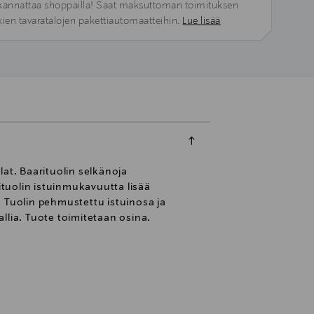
kannattaa shoppailla! Saat maksuttoman toimituksen
kien tavaratalojen pakettiautomaatteihin.
Lue lisää
lat. Baarituolin selkänoja
ituolin istuinmukavuutta lisää
. Tuolin pehmustettu istuinosa ja
llia. Tuote toimitetaan osina.