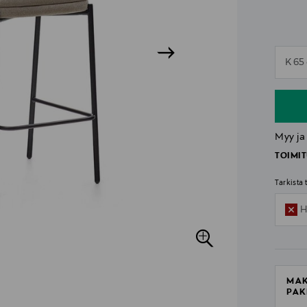
n
K 65
n
Myy ja
TOIMIT
Tarkista
H
MAK
PAK