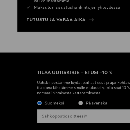
valikoimastamme
Maksuton sisustushankintojen yhteydessä
TUTUSTU JA VARAA AIKA
TILAA UUTISKIRJE
–
ETUSI
–
10 %
Uutiskirjeestämme löydät parhaat edut ja ajankohtai
tilaajana lähetämme sinulle etukoodin, jolla saat 10 
normaalihintaisesta kertaostoksesta.
Suomeksi
På svenska