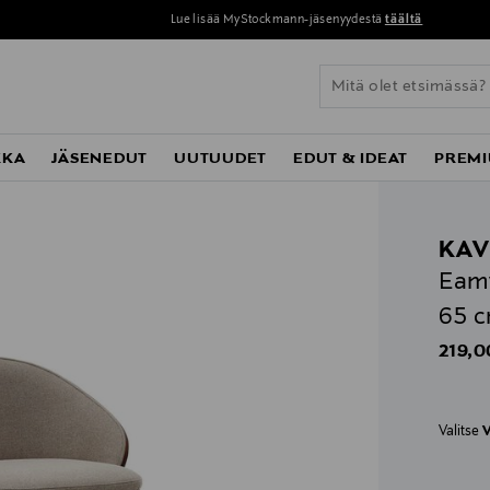
Lue lisää MyStockmann-jäsenyydestä
täältä
KKA
JÄSENEDUT
UUTUUDET
EDUT & IDEAT
PREMI
KAV
Eamy
65 
Origin
219,0
Valitse
V