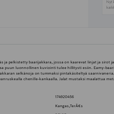
Nyt 
kaik
a pelkistetty baarijakkara, jossa on kaarevat linjat ja sirot ja
a puun luonnollinen kuviointi tulee hillitysti esiin. Eamy-baar
jakkaran selkänoja on tummaksi pintakäsiteltyä saarnivaneria
anruskealla chenille-kankaalla. Jalat mustaksi maalattua meta
174920456
Kangas,TerÃ¤s