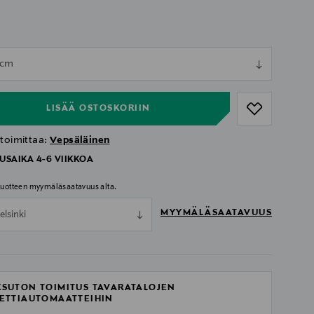
ull
 cm
ull
LISÄÄ OSTOSKORIIN
 toimittaa:
Vepsäläinen
USAIKA 4-6 VIIKKOA
 tuotteen myymäläsaatavuus alta.
MYYMÄLÄSAATAVUUS
elsinki
SUTON TOIMITUS TAVARATALOJEN
ETTIAUTOMAATTEIHIN