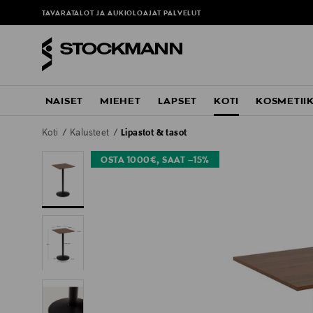
TAVARATALOT JA AUKIOLOAJAT
PALVELUT
NAISET
MIEHET
LAPSET
KOTI
KOSMETII
Koti
Kalusteet
Lipastot & tasot
OSTA 1000€, SAAT –15%