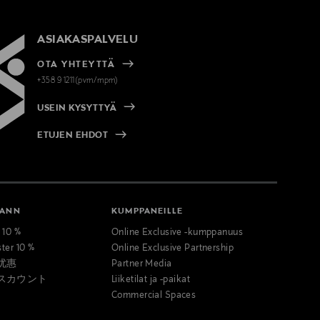
ASIAKASPALVELU
OTA YHTEYTTÄ
+358 9 1211(pvm/mpm)
USEIN KYSYTTYÄ
ETUJEN EHDOT
MANN
KUMPPANEILLE
t 10 %
Online Exclusive -kumppanuus
ster 10 %
Online Exclusive Partnership
优惠
Partner Media
スカウント
Liiketilat ja -paikat
Commercial Spaces