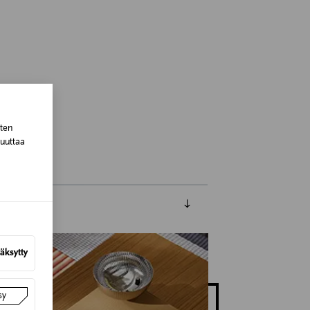
, Spain
sten
muuttaa
äksytty
sy