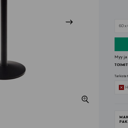
n
60 x
n
Myy ja
TOIMIT
Tarkista
H
MAK
PAK