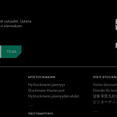
set uutuudet. Uutena
%:n alennuksen
MYSTOCKMANN
VISIT STOCK
MyStockmann-jäsenyys
Visitor discoun
Stockmann Mastercard
Förmån för turi
MyStockmann-jäsenyyden ehdot
游客享受九折
ビジターディ
YRITYSMYYNTI