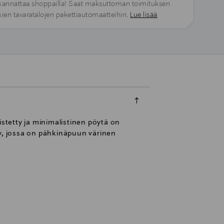
kannattaa shoppailla! Saat maksuttoman toimituksen
kien tavaratalojen pakettiautomaatteihin.
Lue lisää
istetty ja minimalistinen pöytä on
vy, jossa on pähkinäpuun värinen