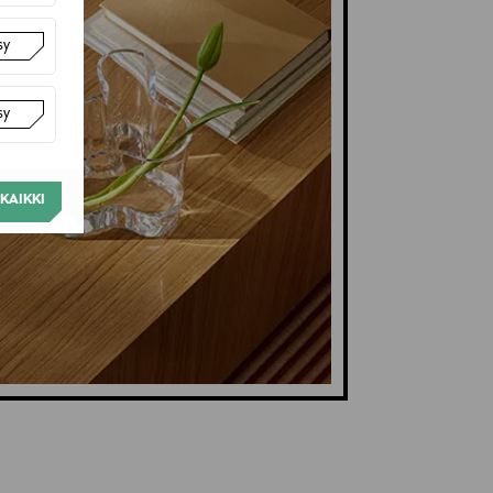
sy
sy
KAIKKI