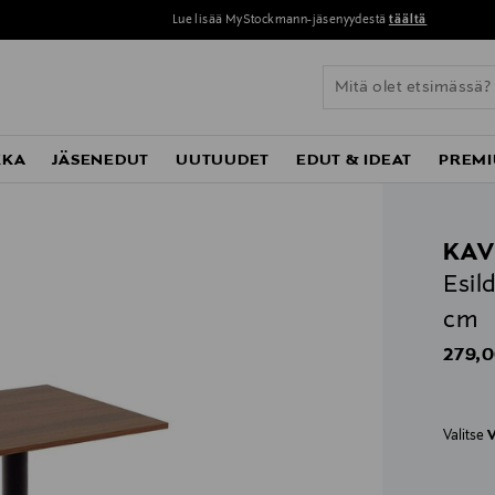
Lue lisää MyStockmann-jäsenyydestä
täältä
KKA
JÄSENEDUT
UUTUUDET
EDUT & IDEAT
PREMI
KAV
Esil
cm
Origin
279,0
Valitse
V