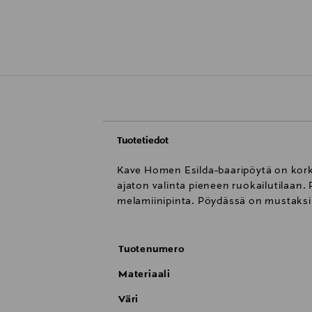
Tuotetiedot
Kave Homen Esilda-baaripöytä on korkea
ajaton valinta pieneen ruokailutilaan
melamiinipinta. Pöydässä on mustaksi 
Tuotenumero
Materiaali
Väri