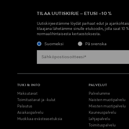
TILAA UUTISKIRJE
–
ETUSI
–
10 %
Uutiskirjeestämme löydät parhaat edut ja ajankohtai
tilaajana lähetämme sinulle etukoodin, jolla saat 10 
normaalihintaisesta kertaostoksesta.
Suomeksi
På svenska
TUKI & INFO
PALVELUT
Maksutavat
Palvelumme
Toimitustavat ja -kulut
Naisten muotipalvelu
Palautus
Miesten muotipalvelu
Asiakaspalvelu
Kauneuspalvelu
Muokkaa evästeasetuksia
Lahjapalvelu
Toimituspalvelu