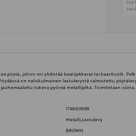
Nyt 
kaik
 pöytä, johon voi yhdistää baarijakkarat tai baarituolit. Pelk
. Pöydässä on neliskulmainen lastulevystä valmistettu pöytäle
jauhemaalattu tukeva pyöreä metallijalka. Toimitetaan osina.
174880699
Metalli,Lastulevy
BROWN