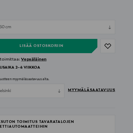
ull
 60 cm
ull
LISÄÄ OSTOSKORIIN
 toimittaa:
Vepsäläinen
USAIKA 2–4 VIIKKOA
 tuotteen myymäläsaatavuus alta.
MYYMÄLÄSAATAVUUS
elsinki
SUTON TOIMITUS TAVARATALOJEN
ETTIAUTOMAATTEIHIN