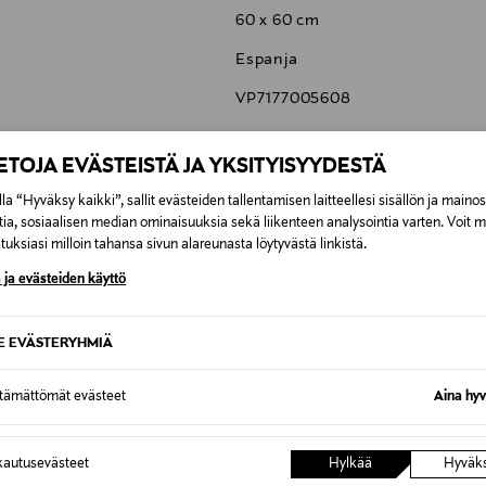
60 x 60 cm
Espanja
VP7177005608
KAVE HOME S.L.U.
IETOJA EVÄSTEISTÄ JA YKSITYISYYDESTÄ
C/ Tallers, 14, 17410 Sils, Girona
la “Hyväksy kaikki”, sallit evästeiden tallentamisen laitteellesi sisällön ja maino
cliente@kavehome.com
tia, sosiaalisen median ominaisuuksia sekä liikenteen analysointia varten. Voit 
uksiasi milloin tahansa sivun alareunasta löytyvästä linkistä.
 ja evästeiden käyttö
SE EVÄSTERYHMIÄ
6,90 €
ttämättömät evästeet
Aina hyv
6,90 €
autusevästeet
Hylkää
Hyväk