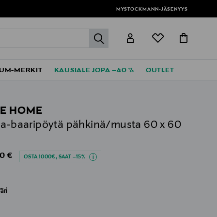
MYSTOCKMANN-JÄSENYYS
label.header.go
UM-MERKIT
KAUSIALE JOPA –40 %
OUTLET
E HOME
da-baaripöytä pähkinä/musta 60 x 60
al Price
0 €
OSTA 1000€, SAAT –15%
äri