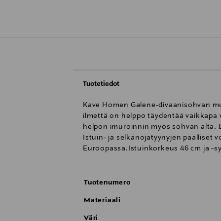
Tuotetiedot
Kave Homen Galene-divaanisohvan muotok
ilmettä on helppo täydentää vaikkapa vä
helpon imuroinnin myös sohvan alta. B
Istuin- ja selkänojatyynyjen päälliset 
Euroopassa.Istuinkorkeus 46 cm ja -sy
Tuotenumero
Materiaali
Väri