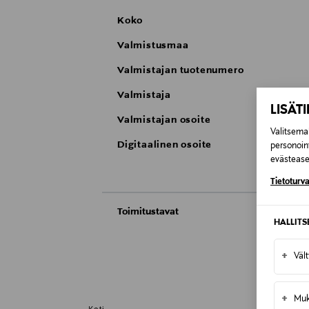
Koko
Valmistusmaa
Valmistajan tuotenumero
Valmistaja
LISÄT
Valmistajan osoite
Valitsemal
Digitaalinen osoite
personoin
evästeaset
Tietoturva
Toimitustavat
HALLIT
Automaatti tai noutopiste
Toimitusaika 4-6 viikkoa
+
Väl
Kotiinkuljetus
Toimitusaika 4-6 viikkoa
+
Muk