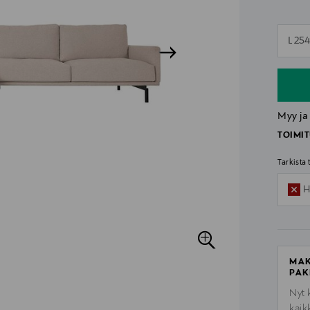
n
L 25
n
Myy ja
TOIMIT
Tarkista
H
MAK
PAK
Nyt 
kaik