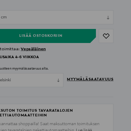
ull
4 cm
ull
LISÄÄ OSTOSKORIIN
 toimittaa:
Vepsäläinen
USAIKA 4-6 VIIKKOA
 tuotteen myymäläsaatavuus alta.
MYYMÄLÄSAATAVUUS
elsinki
SUTON TOIMITUS TAVARATALOJEN
ETTIAUTOMAATTEIHIN
kannattaa shoppailla! Saat maksuttoman toimituksen
kien tavaratalojen pakettiautomaatteihin.
Lue lisää