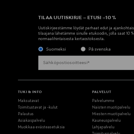
TILAA UUTISKIRJE
–
ETUSI
–
10 %
Uutiskirjeestämme löydät parhaat edut ja ajankohtai
tilaajana lähetämme sinulle etukoodin, jolla saat 10 
normaalihintaisesta kertaostoksesta.
Suomeksi
På svenska
TUKI & INFO
PALVELUT
Maksutavat
Palvelumme
Toimitustavat ja -kulut
Naisten muotipalvelu
Palautus
Miesten muotipalvelu
Asiakaspalvelu
Kauneuspalvelu
Muokkaa evästeasetuksia
Lahjapalvelu