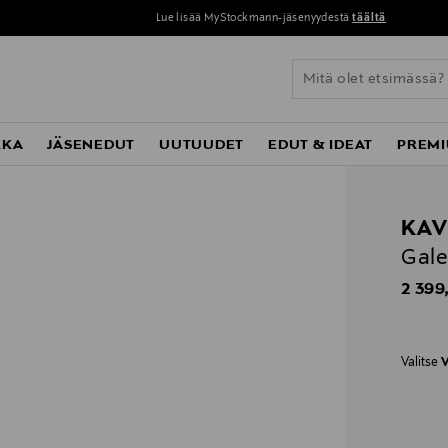
Lue lisää MyStockmann-jäsenyydestä
täältä
KKA
JÄSENEDUT
UUTUUDET
EDUT & IDEAT
PREMI
KAV
Gale
Origin
2 399
Valitse
V