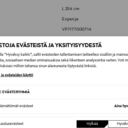
L 254 cm
Espanja
VP7177000714
KAVE HOME S.L.U.
IETOJA EVÄSTEISTÄ JA YKSITYISYYDESTÄ
C/ Tallers, 14, 17410 Sils, Girona
la “Hyväksy kaikki”, sallit evästeiden tallentamisen laitteellesi sisällön ja maino
cliente@kavehome.com
tia, sosiaalisen median ominaisuuksia sekä liikenteen analysointia varten. Voit 
uksiasi milloin tahansa sivun alareunasta löytyvästä linkistä.
 ja evästeiden käyttö
SE EVÄSTERYHMIÄ
6,90 €
ttämättömät evästeet
Aina hyv
6,90 €
autusevästeet
Hylkää
Hyväk