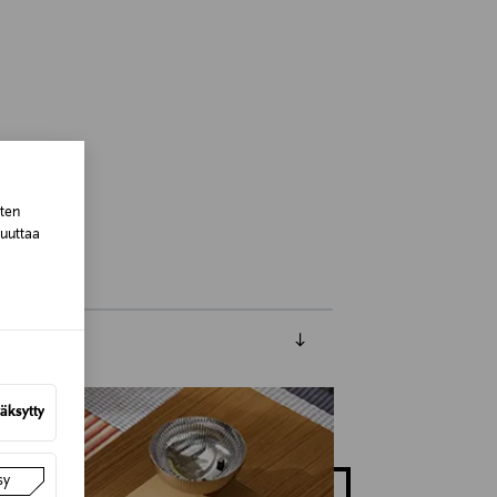
, Spain
sten
muuttaa
äksytty
sy