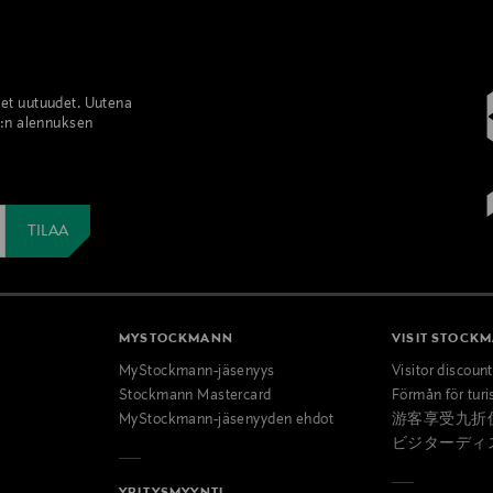
set uutuudet. Uutena
%:n alennuksen
MYSTOCKMANN
VISIT STOCK
MyStockmann-jäsenyys
Visitor discoun
Stockmann Mastercard
Förmån för turi
MyStockmann-jäsenyyden ehdot
游客享受九折
ビジターディ
YRITYSMYYNTI