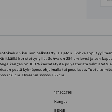
ieli on kauniin pelkistetty ja ajaton. Sohva sopii tyyliltään
rikkäillä koristetyynyillä. Sohva on 254 cm leveä ja sen kapea
eige kangas on 100 % kierrätetystä polyesteristä valmistettua
voidaan pestä kylmäpesuohjelmalla tai pesulassa. Tuote toimitet
vyys 58 cm. Divaanin syvyys 166 cm.
174922795
Kangas
BEIGE