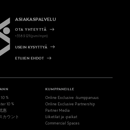
ASIAKASPALVELU
OTA YHTEYTTÄ
+358 9 1211(pvm/mpm)
USEIN KYSYTTYÄ
ETUJEN EHDOT
MANN
KUMPPANEILLE
t 10 %
Online Exclusive -kumppanuus
ster 10 %
Online Exclusive Partnership
优惠
Partner Media
スカウント
Liiketilat ja -paikat
Commercial Spaces