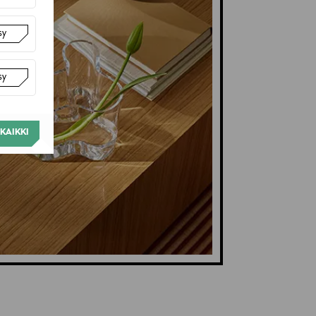
sy
sy
KAIKKI