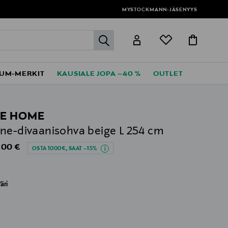
MYSTOCKMANN-JÄSENYYS
label.header.go
UM-MERKIT
KAUSIALE JOPA –40 %
OUTLET
E HOME
ne-divaanisohva beige L 254 cm
al Price
,00 €
OSTA 1000€, SAAT –15%
äri