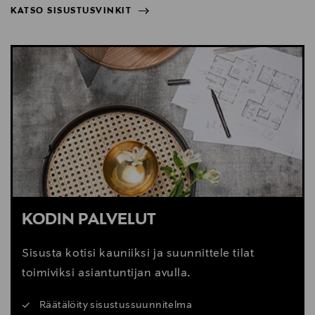
KATSO SISUSTUSVINKIT
NÄYTÄ VÄHEMMÄN
KATSO SISUSTUSVINKIT
KODIN PALVELUT
Sisusta kotisi kauniiksi ja suunnittele tilat
toimiviksi asiantuntijan avulla.
Räätälöity sisustussuunnitelma