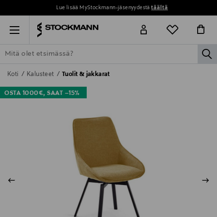
Lue lisää MyStockmann-jäsenyydestä
täältä
Menu
la
ETSI KAIKKI
NAISET
MIEHET
LAPSET
KOTI
KOSMETIIK
Koti
Kalusteet
Tuolit & jakkarat
OSTA 1000€, SAAT –15%