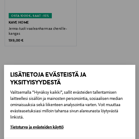
Koko
OSTA 1000€, SAAT –15%
62 x 50 x 86 cm
KAVE HOME
Jenna-tuoli vaaleanharmaa chenille-
kangas
Valmistusmaa
Original Price
199,00 €
Kiina
Valmistajan tuotenumero
VP7177002433
LISÄTIETOJA EVÄSTEISTÄ JA
LISÄÄ KIINNOSTAVIA
YKSITYISYYDESTÄ
TUOTTEITA
Valmistaja
Valitsemalla “Hyväksy kaikki”, sallit evästeiden tallentamisen
KAVE HOME S.L.U.
laitteellesi sisällön ja mainosten personointia, sosiaalisen median
ominaisuuksia sekä liikenteen analysointia varten. Voit muuttaa
evästeasetuksiasi milloin tahansa sivun alareunasta löytyvästä
Valmistajan osoite
linkistä.
C/ Tallers, 14, 17410 Sils, Girona, Spain
Tietoturva ja evästeiden käyttö