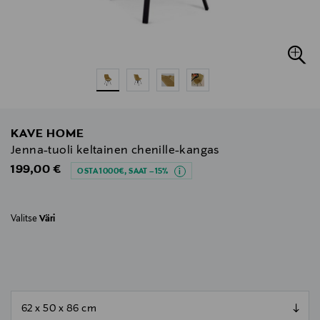
KAVE HOME
Jenna-tuoli keltainen chenille-kangas
Original Price
199,00 €
OSTA 1000€, SAAT –15%
Valitse
Väri
null
null