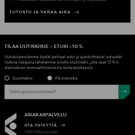
TUTUSTU JA VARAA AIKA
TILAA UUTISKIRJE
–
ETUSI
–
10 %
Uutiskirjeestämme löydät parhaat edut ja ajankohtaiset uutuudet.
Uutena tilaajana lähetämme sinulle etukoodin, jolla saat 10 %:n
alennuksen normaalihintaisesta kertaostoksesta.
Suomeksi
På svenska
ASIAKASPALVELU
OTA YHTEYTTÄ
+358 9 1211(pvm/mpm)