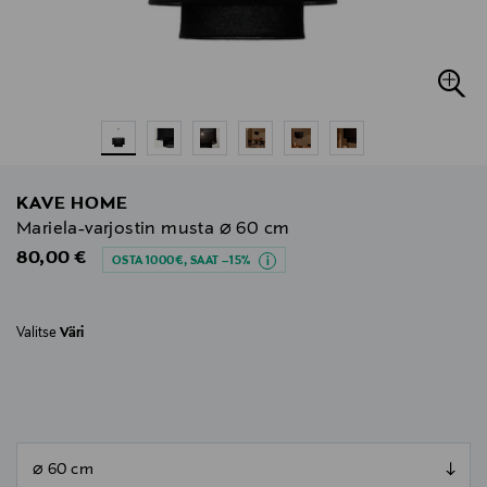
KAVE HOME
Mariela-varjostin musta ⌀ 60 cm
Original Price
80,00 €
OSTA 1000€, SAAT –15%
Valitse
Väri
null
null