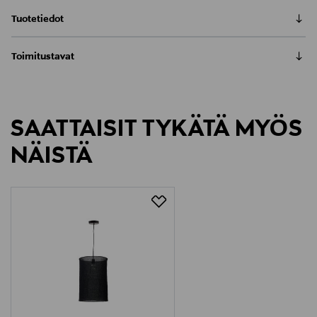
Tuotetiedot
Kave Homen Mariela-varjostin on pelkistetty ja
Toimitustavat
luonnonläheinen varjostin, joka sopii tilaan kuin
tilaan. Pehmeää valoa ympäristöönsä suodattava
Automaatti tai noutopiste
varjostin on takuuvarma keino luoda kodikasta
Toimitusaika 6-8 viikkoa
tunnelmaa sisustukseen.Mariela-varjostin on
6,90 €
täydellinen valinta olohuoneen tai makuuhuoneen
SAATTAISIT TYKÄTÄ MYÖS
kattovalaisimeksi. Yhdistä varjostin saman merkin
LUE KOKO TUOTEKUVAUS
Kotiinkuljetus
NÄISTÄ
ripustinsarjaan. Varjostin koostuu kahdesta
Toimitusaika 6-8 viikkoa
erikokoisesta, osittain sisäkkäin olevasta
Tuotenumero
6,90 €
kangaslieriöstä. Varjostin on valmistettu mustasta
174880736
pellavakankaasta.
Materiaali
Tekstiili
Väri
BLACK