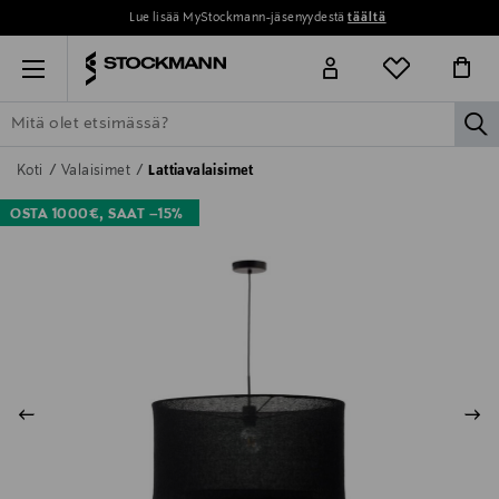
Lue lisää MyStockmann-jäsenyydestä
täältä
Menu
la
ETSI KAIKKI
NAISET
MIEHET
LAPSET
KOTI
KOSMETIIK
Koti
Valaisimet
Lattiavalaisimet
OSTA 1000€, SAAT –15%