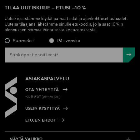
TILAA UUTISKIRJE
–
ETUSI
–
10 %
Uutiskirjeestämme löydät parhaat edut ja ajankohtaiset uutuudet.
Uutena tilaajana lähetämme sinulle etukoodin, jolla saat 10 %:n
alennuksen normaalihintaisesta kertaostoksesta.
Suomeksi
På svenska
ASIAKASPALVELU
OTA YHTEYTTÄ
+358 9 1211(pvm/mpm)
USEIN KYSYTTYÄ
ETUJEN EHDOT
NÄYTÄ VALIKKO