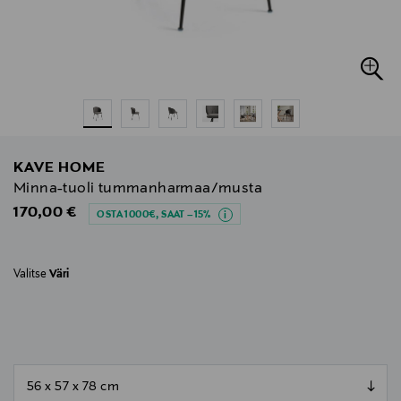
KAVE HOME
Minna-tuoli tummanharmaa/musta
Original Price
170,00 €
OSTA 1000€, SAAT –15%
Valitse
Väri
null
null