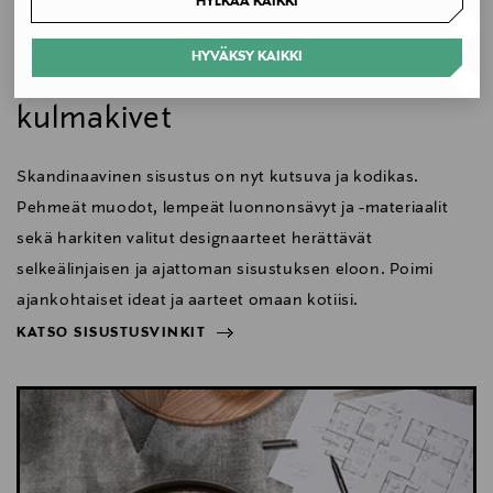
HYLKÄÄ KAIKKI
Valmistajan tuotenumero
Koti
VP7177001975
HYVÄKSY KAIKKI
Skandinaavisen sisustuksen
Valmistaja
kulmakivet
KAVE HOME S.L.U.
Skandinaavinen sisustus on nyt kutsuva ja kodikas.
Valmistajan osoite
Pehmeät muodot, lempeät luonnonsävyt ja -materiaalit
C/ Tallers, 14, 17410 Sils, Girona, Spain
sekä harkiten valitut designaarteet herättävät
selkeälinjaisen ja ajattoman sisustuksen eloon. Poimi
Digitaalinen osoite
ajankohtaiset ideat ja aarteet omaan kotiisi.
cliente@kavehome.com
KATSO SISUSTUSVINKIT
NÄYTÄ VÄHEMMÄN
KATSO SISUSTUSVINKIT