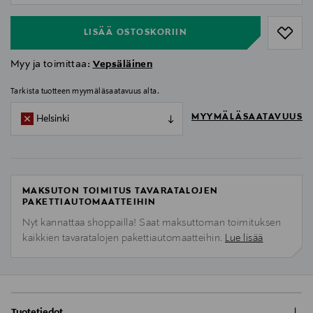
LISÄÄ OSTOSKORIIN
Myy ja toimittaa:
Vepsäläinen
Tarkista tuotteen myymäläsaatavuus alta.
MYYMÄLÄSAATAVUUS
Helsinki
MAKSUTON TOIMITUS TAVARATALOJEN
PAKETTIAUTOMAATTEIHIN
Nyt kannattaa shoppailla! Saat maksuttoman toimituksen
kaikkien tavaratalojen pakettiautomaatteihin.
Lue lisää
Tuotetiedot