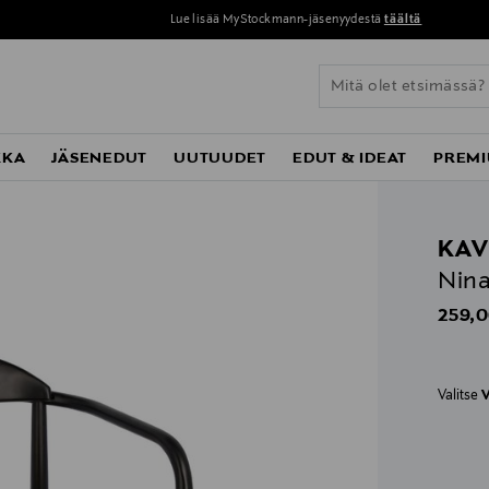
Lue lisää MyStockmann-jäsenyydestä
täältä
KKA
JÄSENEDUT
UUTUUDET
EDUT & IDEAT
PREMI
KAV
Nina
Origin
259,0
Valitse
V