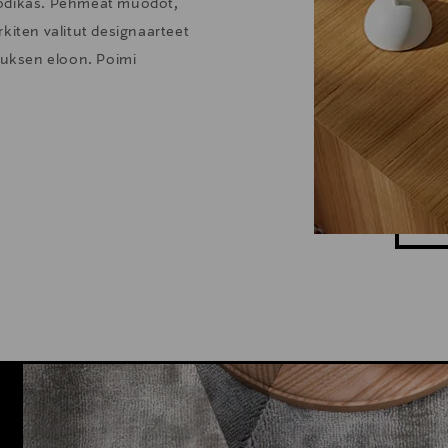
kodikas. Pehmeät muodot,
kiten valitut designaarteet
stuksen eloon. Poimi