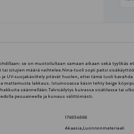
hdillaan: se on muotoilultaan samaan aikaan sekä tyylikäs ett
 tai istujien määrä vaihtelee.Nina-tuoli sopii paitsi sisäkäyttö
ta ja UV-suojakäsittely pitävät huolen, ettei tämä tuoli kavah
a mattamusta lakkaus. Istuinosassa käsin tehty beige köysip
 hakkuita säännellään.Talvisäilytys kuivassa sisätilassa tai ul
iedolla pesuaineella ja kuivaus välittömästi.
174934866
Akaasia,Luonnonmateriaali