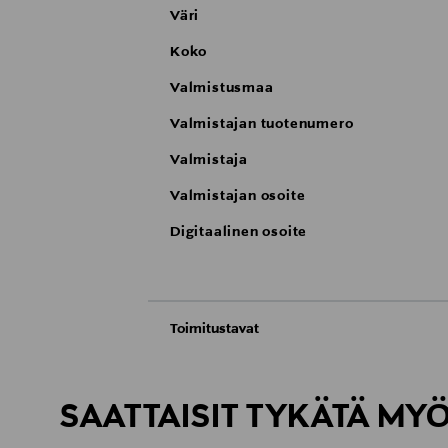
Väri
Koko
Valmistusmaa
Valmistajan tuotenumero
Valmistaja
Valmistajan osoite
Digitaalinen osoite
Toimitustavat
Automaatti tai noutopiste
Toimitusaika 6-8 viikkoa
SAATTAISIT TYKÄTÄ MY
Kotiinkuljetus
Toimitusaika 6-8 viikkoa