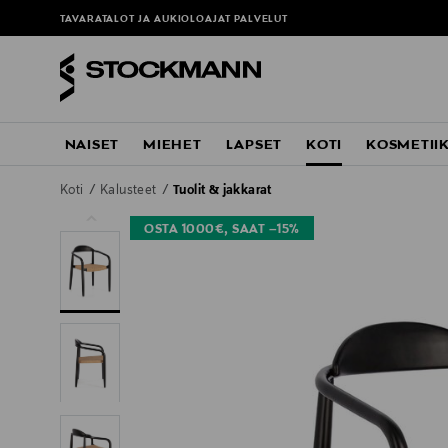
TAVARATALOT JA AUKIOLOAJAT
PALVELUT
NAISET
MIEHET
LAPSET
KOTI
KOSMETII
Koti
Kalusteet
Tuolit & jakkarat
OSTA 1000€, SAAT –15%