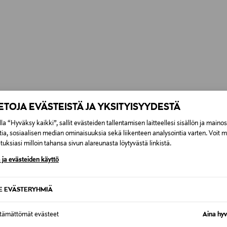
IETOJA EVÄSTEISTÄ JA YKSITYISYYDESTÄ
la “Hyväksy kaikki”, sallit evästeiden tallentamisen laitteellesi sisällön ja maino
tia, sosiaalisen median ominaisuuksia sekä liikenteen analysointia varten. Voit 
uksiasi milloin tahansa sivun alareunasta löytyvästä linkistä.
 ja evästeiden käyttö
SE EVÄSTERYHMIÄ
ttämättömät evästeet
Aina hyv