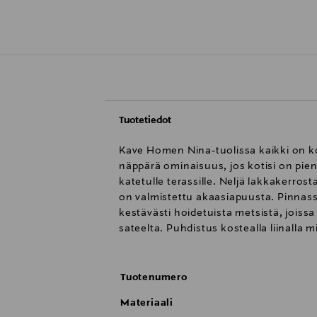
Tuotetiedot
Kave Homen Nina-tuolissa kaikki on ko
näppärä ominaisuus, jos kotisi on pieni
katetulle terassille. Neljä lakkakerros
on valmistettu akaasiapuusta. Pinnass
kestävästi hoidetuista metsistä, joissa
sateelta. Puhdistus kostealla liinalla m
Tuotenumero
Materiaali