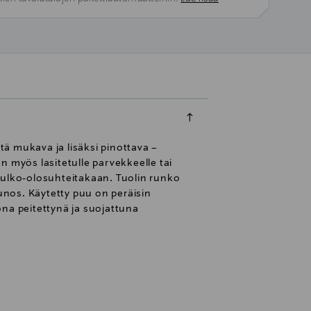
ä mukava ja lisäksi pinottava –
ön myös lasitetulle parvekkeelle tai
da ulko-olosuhteitakaan. Tuolin runko
unos. Käytetty puu on peräisin
kona peitettynä ja suojattuna