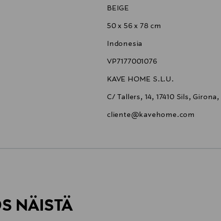
BEIGE
50 x 56 x 78 cm
Indonesia
VP7177001076
KAVE HOME S.L.U.
C/ Tallers, 14, 17410 Sils, Girona
cliente@kavehome.com
6,90 €
ÖS NÄISTÄ
6,90 €