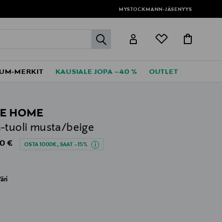
MYSTOCKMANN-JÄSENYYS
label.header.go
UM-MERKIT
KAUSIALE JOPA –40 %
OUTLET
E HOME
-tuoli musta/beige
al Price
0 €
OSTA 1000€, SAAT –15%
äri