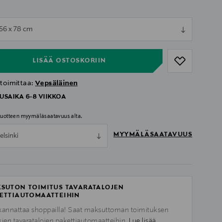
ull
 56 x 78 cm
ull
LISÄÄ OSTOSKORIIN
 toimittaa:
Vepsäläinen
USAIKA 6-8 VIIKKOA
 tuotteen myymäläsaatavuus alta.
MYYMÄLÄSAATAVUUS
elsinki
SUTON TOIMITUS TAVARATALOJEN
ETTIAUTOMAATTEIHIN
kannattaa shoppailla! Saat maksuttoman toimituksen
kien tavaratalojen pakettiautomaatteihin.
Lue lisää