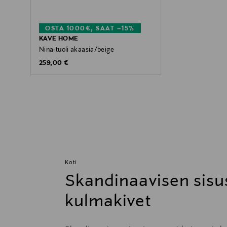
OSTA 1000€, SAAT –15%
KAVE HOME
Nina-tuoli akaasia/beige
Original Price
259,00 €
Koti
Skandinaavisen sisu
kulmakivet