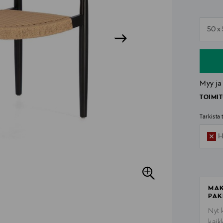
n
50 x
n
Myy ja
TOIMIT
Tarkista
H
MAK
PAK
Nyt 
kaik