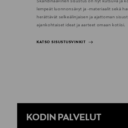
Skandinaavinen sisustus on nyt kutsuva ja 
lempeät luonnonsävyt ja -materiaalit sekä har
herättävät selkeälinjaisen ja ajattoman sisu
ajankohtaiset ideat ja aarteet omaan kotiisi.
KATSO SISUSTUSVINKIT
KATSO SISUSTUSVINKIT
KODIN PALVELUT