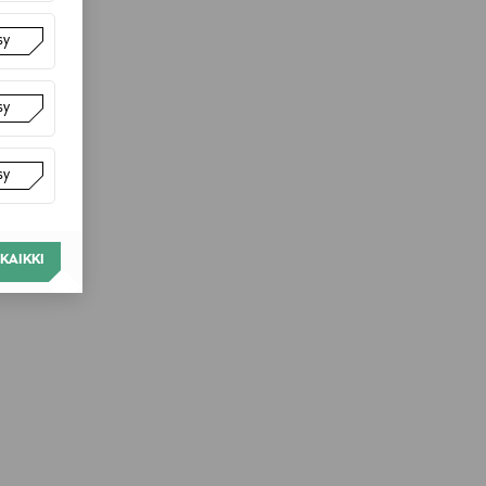
sy
sy
sy
KAIKKI