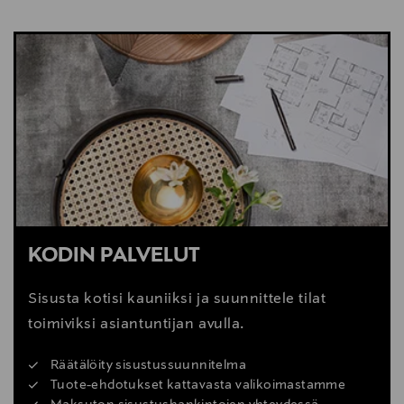
NÄYTÄ VÄHEMMÄN
KATSO SISUSTUSVINKIT
KODIN PALVELUT
Sisusta kotisi kauniiksi ja suunnittele tilat
toimiviksi asiantuntijan avulla.
Räätälöity sisustussuunnitelma
Tuote-ehdotukset kattavasta valikoimastamme