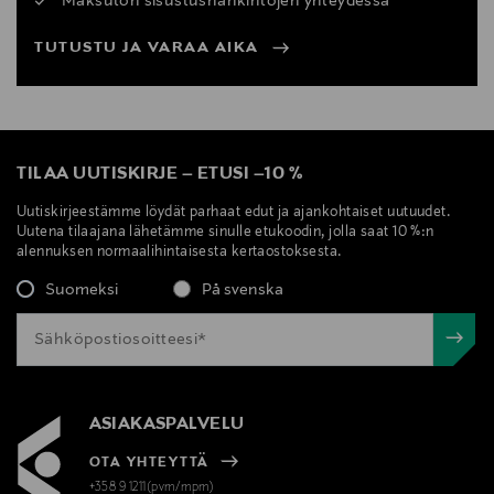
Maksuton sisustushankintojen yhteydessä
TUTUSTU JA VARAA AIKA
TILAA UUTISKIRJE
–
ETUSI
–
10 %
Uutiskirjeestämme löydät parhaat edut ja ajankohtaiset uutuudet.
Uutena tilaajana lähetämme sinulle etukoodin, jolla saat 10 %:n
alennuksen normaalihintaisesta kertaostoksesta.
Suomeksi
På svenska
ASIAKASPALVELU
OTA YHTEYTTÄ
+358 9 1211(pvm/mpm)