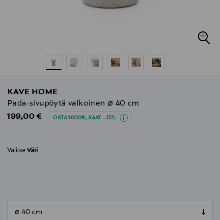
KAVE HOME
Pada-sivupöytä valkoinen ⌀ 40 cm
Original Price
199,00 €
OSTA 1000€, SAAT –15%
Valitse
Väri
null
null