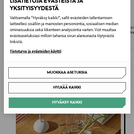
LISÄTIETOJA EVÄSTEISTÄ JA
YKSITYISYYDESTÄ
Koko
ETUKUPONKITUOTE
Valitsemalla “Hyväksy kaikki”, sallit evästeiden tallentamisen
⌀ 40 cm
IITTALA
LEGO SUPER HEROES
laitteellesi sisällön ja mainosten personointia, sosiaalisen median
Lasipallo-joulukuusenkoristeet 4 cm, 5
LEGO Super Heroes Robottien taistel
ominaisuuksia sekä liikenteen analysointia varten. Voit muuttaa
kpl
Spider-Man vastaan Tohtori Musteka
Valmistusmaa
evästeasetuksiasi milloin tahansa sivun alareunasta löytyvästä
76338
Original Price
45,00 €
linkistä.
Original Price
34,99 €
Vietnam
Tietoturva ja evästeiden käyttö
Valmistajan tuotenumero
VP7177005472
MUOKKAA ASETUKSIA
Inspiroidu
Valmistaja
HYLKÄÄ KAIKKI
KAVE HOME S.L.U.
HYVÄKSY KAIKKI
Valmistajan osoite
C/ Tallers, 14, 17410 Sils, Girona, Spain