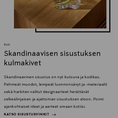
Digitaalinen osoite
cliente@kavehome.com
Koti
Skandinaavisen sisustuksen
kulmakivet
Skandinaavinen sisustus on nyt kutsuva ja kodikas.
Pehmeät muodot, lempeät luonnonsävyt ja -materiaalit
sekä harkiten valitut designaarteet herättävät
selkeälinjaisen ja ajattoman sisustuksen eloon. Poimi
ajankohtaiset ideat ja aarteet omaan kotiisi.
KATSO SISUSTUSVINKIT