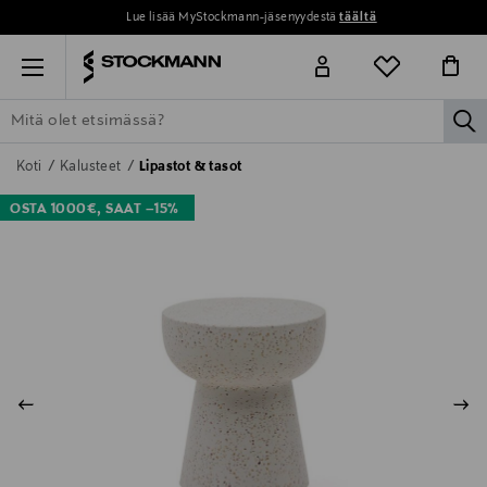
Lue lisää MyStockmann-jäsenyydestä
täältä
Menu
la
ETSI KAIKKI
NAISET
MIEHET
LAPSET
KOTI
KOSMETIIK
Koti
Kalusteet
Lipastot & tasot
OSTA 1000€, SAAT –15%