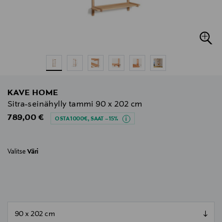
KAVE HOME
Sitra-seinähylly tammi 90 x 202 cm
Original Price
789,00 €
OSTA 1000€, SAAT –15%
Valitse
Väri
null
null