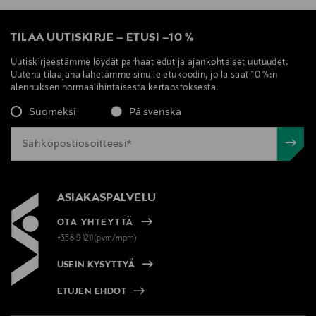
TILAA UUTISKIRJE
–
ETUSI
–
10 %
Uutiskirjeestämme löydät parhaat edut ja ajankohtaiset uutuudet.
Uutena tilaajana lähetämme sinulle etukoodin, jolla saat 10 %:n
alennuksen normaalihintaisesta kertaostoksesta.
Suomeksi
På svenska
ASIAKASPALVELU
OTA YHTEYTTÄ
+358 9 1211(pvm/mpm)
USEIN KYSYTTYÄ
ETUJEN EHDOT