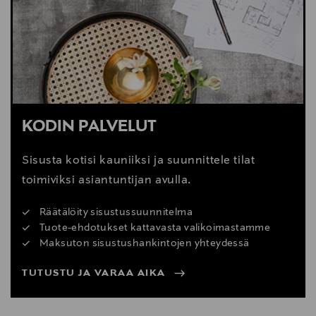
Digitaalinen osoite
cliente@kavehome.com
KODIN PALVELUT
Sisusta kotisi kauniiksi ja suunnittele tilat
toimiviksi asiantuntijan avulla.
Räätälöity sisustussuunnitelma
Tuote-ehdotukset kattavasta valikoimastamme
Maksuton sisustushankintojen yhteydessä
TUTUSTU JA VARAA AIKA