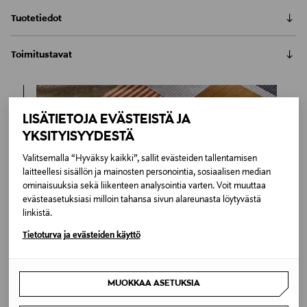
Tuotetiedot
Kave Homen Tissiana-tuolissa yhdistyy maksimaalinen
Toimitustavat
istuinmukavuus ja tyylikäs ulkomuoto. Tuolissa on
kääntyvä pehmustettu istuin, jossa on
Automaatti tai noutopiste
pysäytinmekanismi, matalat käsinojat, jotka
Toimitusaika 2–4 viikkoa
mahdollistavat käsien vapaan liikkumisen, sekä
6,90 €
LISÄTIETOJA EVÄSTEISTÄ JA
miellyttävän pehmeä verhoilu. Tissiana-tuoli sopii
Inspiroidu
ruokapöydäntuoliksi pitkille illallisille tai työtuoliksi
YKSITYISYYDESTÄ
LUE KOKO TUOTEKUVAUS
Kotiinkuljetus
kotitoimistoon. Tuolissa on tummanharmaa
Toimitusaika 2–4 viikkoa
Valitsemalla “Hyväksy kaikki”, sallit evästeiden tallentamisen
chenillekangasverhoilu, vaahtomuovipehmuste ja
Tuotenumero
6,90 €
laitteellesi sisällön ja mainosten personointia, sosiaalisen median
mustaksi maalatut teräsjalat. Puhdistus mietoon
ominaisuuksia sekä liikenteen analysointia varten. Voit muuttaa
174899899
pesuaineeseen kostutetulla liinalla pyyhkimällä.
evästeasetuksiasi milloin tahansa sivun alareunasta löytyvästä
linkistä.
Materiaali
Tietoturva ja evästeiden käyttö
Kangas,Metalli
Väri
MUOKKAA ASETUKSIA
GREY