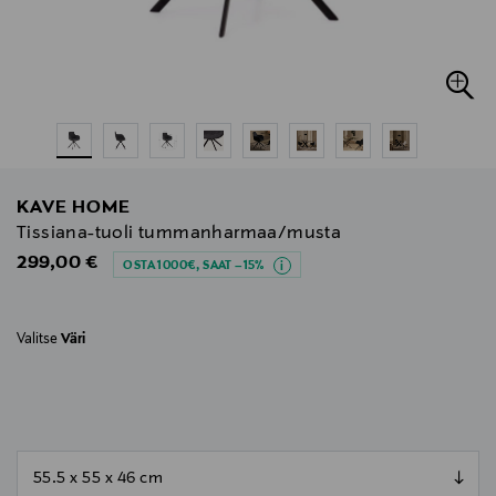
KAVE HOME
Tissiana-tuoli tummanharmaa/musta
Original Price
299,00 €
OSTA 1000€, SAAT –15%
Valitse
Väri
null
null