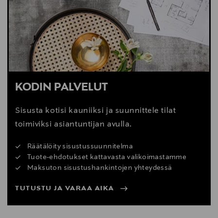
Digitaalinen osoite
cliente@kavehome.com
KODIN PALVELUT
Sisusta kotisi kauniiksi ja suunnittele tilat
toimiviksi asiantuntijan avulla.
Räätälöity sisustussuunnitelma
Tuote-ehdotukset kattavasta valikoimastamme
Maksuton sisustushankintojen yhteydessä
TUTUSTU JA VARAA AIKA