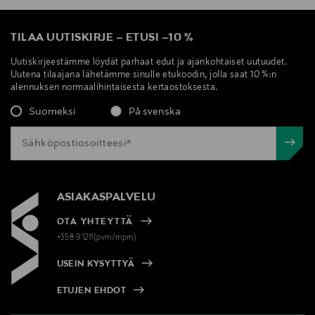
TILAA UUTISKIRJE
–
ETUSI
–
10 %
Uutiskirjeestämme löydät parhaat edut ja ajankohtaiset uutuudet.
Uutena tilaajana lähetämme sinulle etukoodin, jolla saat 10 %:n
alennuksen normaalihintaisesta kertaostoksesta.
Suomeksi
På svenska
ASIAKASPALVELU
OTA YHTEYTTÄ
+358 9 1211(pvm/mpm)
USEIN KYSYTTYÄ
ETUJEN EHDOT