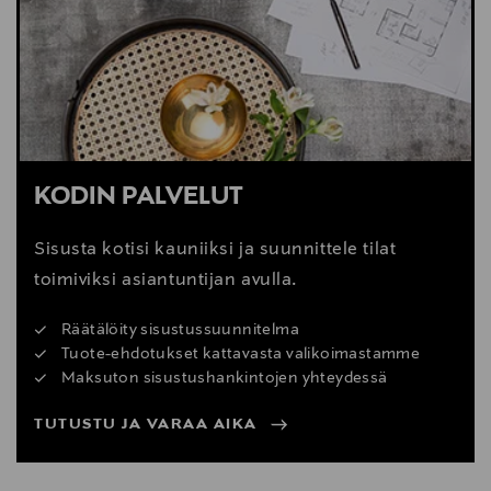
Digitaalinen osoite
cliente@kavehome.com
KODIN PALVELUT
Sisusta kotisi kauniiksi ja suunnittele tilat
toimiviksi asiantuntijan avulla.
Räätälöity sisustussuunnitelma
Tuote-ehdotukset kattavasta valikoimastamme
Maksuton sisustushankintojen yhteydessä
TUTUSTU JA VARAA AIKA