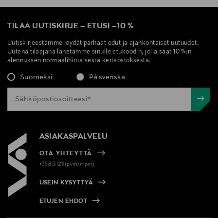
TILAA UUTISKIRJE
–
ETUSI
–
10 %
Uutiskirjeestämme löydät parhaat edut ja ajankohtaiset uutuudet.
Uutena tilaajana lähetämme sinulle etukoodin, jolla saat 10 %:n
alennuksen normaalihintaisesta kertaostoksesta.
Suomeksi
På svenska
ASIAKASPALVELU
OTA YHTEYTTÄ
+358 9 1211(pvm/mpm)
USEIN KYSYTTYÄ
ETUJEN EHDOT