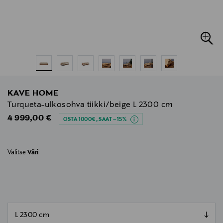
KAVE HOME
Turqueta-ulkosohva tiikki/beige L 2300 cm
Original Price
4 999,00 €
OSTA 1000€, SAAT –15%
Valitse
Väri
null
null