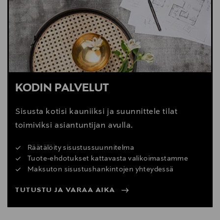
Digitaalinen osoite
cliente@kavehome.com
KODIN PALVELUT
Sisusta kotisi kauniiksi ja suunnittele tilat
toimiviksi asiantuntijan avulla.
Räätälöity sisustussuunnitelma
Tuote-ehdotukset kattavasta valikoimastamme
Maksuton sisustushankintojen yhteydessä
TUTUSTU JA VARAA AIKA