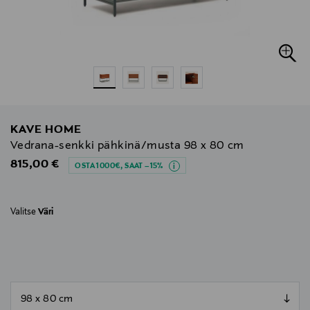
KAVE HOME
Vedrana-senkki pähkinä/musta 98 x 80 cm
Original Price
815,00 €
OSTA 1000€, SAAT –15%
Valitse
Väri
null
null