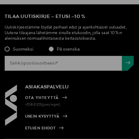
TILAA UUTISKIRJE
–
ETUSI
–
10 %
Uutiskirjeestämme löydät parhaat edut ja ajankohtaiset uutuudet.
Uutena tilaajana lähetämme sinulle etukoodin, jolla saat 10 %:n
alennuksen normaalihintaisesta kertaostoksesta.
Suomeksi
På svenska
ASIAKASPALVELU
OTA YHTEYTTÄ
+358 9 1211(pvm/mpm)
USEIN KYSYTTYÄ
ETUJEN EHDOT