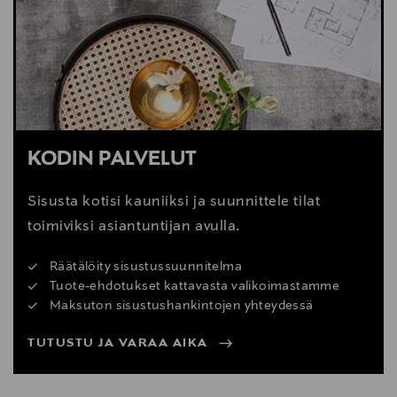
Digitaalinen osoite
cliente@kavehome.com
KODIN PALVELUT
Sisusta kotisi kauniiksi ja suunnittele tilat
toimiviksi asiantuntijan avulla.
Räätälöity sisustussuunnitelma
Tuote-ehdotukset kattavasta valikoimastamme
Maksuton sisustushankintojen yhteydessä
TUTUSTU JA VARAA AIKA