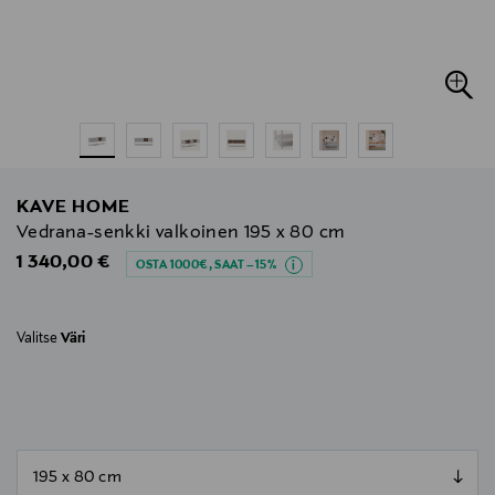
KAVE HOME
Vedrana-senkki valkoinen 195 x 80 cm
Original Price
1 340,00 €
OSTA 1000€, SAAT –15%
Valitse
Väri
null
null