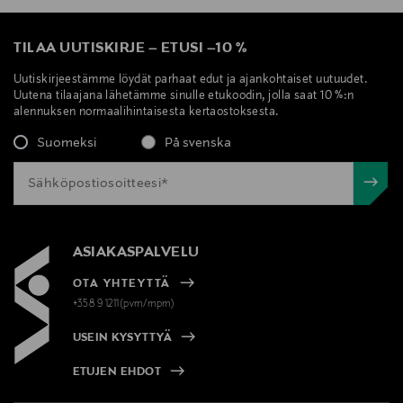
TILAA UUTISKIRJE
–
ETUSI
–
10 %
Uutiskirjeestämme löydät parhaat edut ja ajankohtaiset uutuudet.
Uutena tilaajana lähetämme sinulle etukoodin, jolla saat 10 %:n
alennuksen normaalihintaisesta kertaostoksesta.
Suomeksi
På svenska
ASIAKASPALVELU
OTA YHTEYTTÄ
+358 9 1211(pvm/mpm)
USEIN KYSYTTYÄ
ETUJEN EHDOT