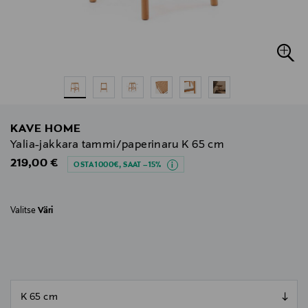
KAVE HOME
Yalia-jakkara tammi/paperinaru K 65 cm
Original Price
219,00 €
OSTA 1000€, SAAT –15%
Valitse
Väri
null
null