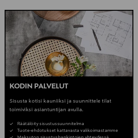
NÄYTÄ VÄHEMMÄN
KATSO SISUSTUSVINKIT
KODIN PALVELUT
Sisusta kotisi kauniiksi ja suunnittele tilat
toimiviksi asiantuntijan avulla.
Räätälöity sisustussuunnitelma
Tuote-ehdotukset kattavasta valikoimastamme
Maksuton sisustushankintojen yhteydessä