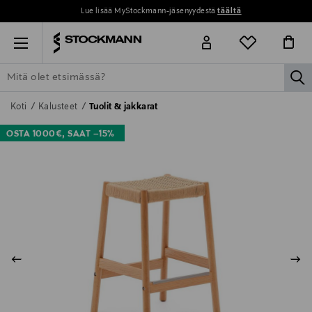
Lue lisää MyStockmann-jäsenyydestä
täältä
Menu
la
ETSI KAIKKI
NAISET
MIEHET
LAPSET
KOTI
KOSMETIIK
Koti
Kalusteet
Tuolit & jakkarat
OSTA 1000€, SAAT –15%