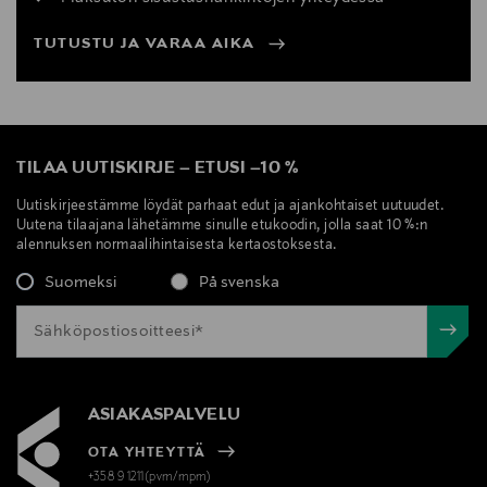
TUTUSTU JA VARAA AIKA
TILAA UUTISKIRJE
–
ETUSI
–
10 %
Uutiskirjeestämme löydät parhaat edut ja ajankohtaiset uutuudet.
Uutena tilaajana lähetämme sinulle etukoodin, jolla saat 10 %:n
alennuksen normaalihintaisesta kertaostoksesta.
Suomeksi
På svenska
ASIAKASPALVELU
OTA YHTEYTTÄ
+358 9 1211(pvm/mpm)