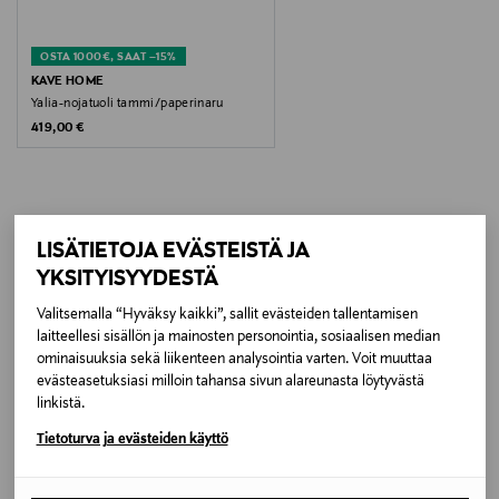
Koko
OSTA 1000€, SAAT –15%
K 65 cm
KAVE HOME
Yalia-nojatuoli tammi/paperinaru
Original Price
419,00 €
Valmistusmaa
Vietnam
Valmistajan tuotenumero
LISÄTIETOJA EVÄSTEISTÄ JA
LISÄÄ KIINNOSTAVIA
VP7177005620
YKSITYISYYDESTÄ
TUOTTEITA
Valitsemalla “Hyväksy kaikki”, sallit evästeiden tallentamisen
Valmistaja
laitteellesi sisällön ja mainosten personointia, sosiaalisen median
KAVE HOME S.L.U.
ominaisuuksia sekä liikenteen analysointia varten. Voit muuttaa
evästeasetuksiasi milloin tahansa sivun alareunasta löytyvästä
linkistä.
Valmistajan osoite
Tietoturva ja evästeiden käyttö
C/ Tallers, 14, 17410 Sils, Girona, Spain