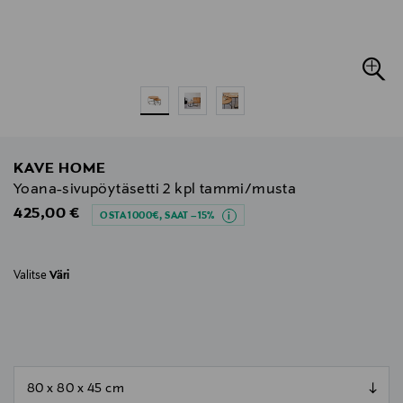
KAVE HOME
Yoana-sivupöytäsetti 2 kpl tammi/musta
Original Price
425,00 €
OSTA 1000€, SAAT –15%
Valitse
Väri
null
null