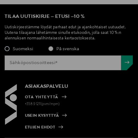
TILAA UUTISKIRJE
–
ETUSI
–
10 %
Uutiskirjeestämme löydät parhaat edut ja ajankohtaiset uutuudet.
Uutena tilaajana lähetämme sinulle etukoodin, jolla saat 10 %:n
alennuksen normaalihintaisesta kertaostoksesta.
Suomeksi
På svenska
ASIAKASPALVELU
OTA YHTEYTTÄ
+358 9 1211(pvm/mpm)
USEIN KYSYTTYÄ
ETUJEN EHDOT