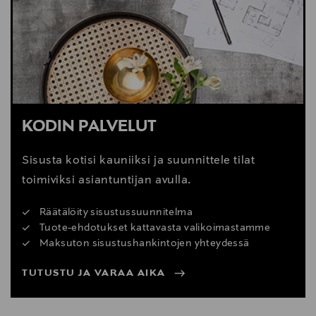
Digitaalinen osoite
cliente@kavehome.com
KODIN PALVELUT
Sisusta kotisi kauniiksi ja suunnittele tilat
toimiviksi asiantuntijan avulla.
Räätälöity sisustussuunnitelma
Tuote-ehdotukset kattavasta valikoimastamme
Maksuton sisustushankintojen yhteydessä
TUTUSTU JA VARAA AIKA