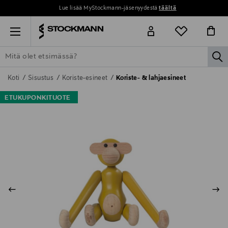
Lue lisää MyStockmann-jäsenyydestä
täältä
Menu
la
ETSI KAIKKI
NAISET
MIEHET
LAPSET
KOTI
KOSMETIIK
Koti
Sisustus
Koriste-esineet
Koriste- & lahjaesineet
ETUKUPONKITUOTE