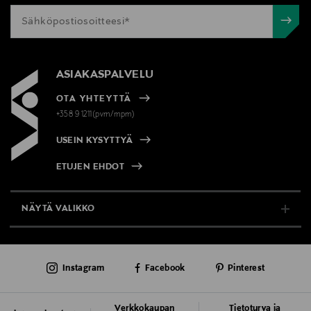
ASIAKASPALVELU
OTA YHTEYTTÄ
+358 9 1211(pvm/mpm)
USEIN KYSYTTYÄ
ETUJEN EHDOT
NÄYTÄ VALIKKO
TUKI & INFO
Instagram
Facebook
Pinterest
AJANKOHTAISTA
PALVELUT
Verkkokaupan
Tietoturva ja