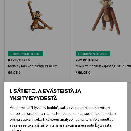
vastuullisesti hoidetuista metsistä ja että tämä
materiaali on jäljitettävissä kaikissa tuotannon ja
kaupan eri prosesseissa lopputuotteen valmistajasta
aina metsänhoitajaan asti.
Materiaali
Pyökkiä
ETUKUPONKITUOTE
ETUKUPONKITUOTE
KAY BOJESEN
KAY BOJESEN
Väri
Monkey Mini -apinafiguuri 10 cm
Monkey Medium -apinafiguuri 28 c
Original Price
Original Price
69,95 €
469,95 €
YELLOW
Koko
LISÄTIETOJA EVÄSTEISTÄ JA
YKSITYISYYDESTÄ
9,5 cm
Valitsemalla “Hyväksy kaikki”, sallit evästeiden tallentamisen
Valmistusmaa
laitteellesi sisällön ja mainosten personointia, sosiaalisen median
LISÄÄ KIINNOSTAVIA
ominaisuuksia sekä liikenteen analysointia varten. Voit muuttaa
Tanska
evästeasetuksiasi milloin tahansa sivun alareunasta löytyvästä
TUOTTEITA