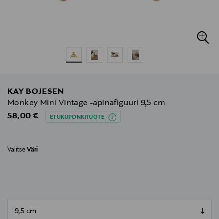
KAY BOJESEN
Monkey Mini Vintage -apinafiguuri 9,5 cm
Original Price
58,00 €
ETUKUPONKITUOTE
Valitse
Väri
null
null