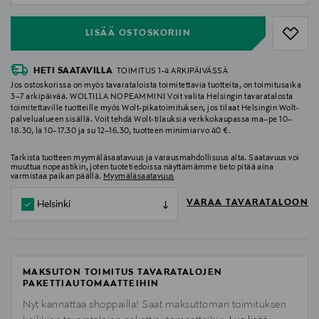
LISÄÄ OSTOSKORIIN
HETI SAATAVILLA
TOIMITUS 1-4 ARKIPÄIVÄSSÄ
Jos ostoskorissa on myös tavarataloista toimitettavia tuotteita, on toimitusaika
3–7 arkipäivää. WOLTILLA NOPEAMMIN! Voit valita Helsingin tavaratalosta
toimitettaville tuotteille myös Wolt-pikatoimituksen, jos tilaat Helsingin Wolt-
palvelualueen sisällä. Voit tehdä Wolt-tilauksia verkkokaupassa ma–pe 10–
18.30, la 10–17.30 ja su 12–16.30, tuotteen minimiarvo 40 €.
Tarkista tuotteen myymäläsaatavuus ja varausmahdollisuus alta. Saatavuus voi
muuttua nopeastikin, joten tuotetiedoissa näyttämämme tieto pitää aina
varmistaa paikan päällä.
Myymäläsaatavuus
VARAA TAVARATALOON
Helsinki
MAKSUTON TOIMITUS TAVARATALOJEN
PAKETTIAUTOMAATTEIHIN
Nyt kannattaa shoppailla! Saat maksuttoman toimituksen