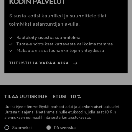
KODIN PALVELUT
Sisusta kotisi kauniiksi ja suunnittele tilat
toimiviksi asiantuntijan avulla.
Räätälöity sisustussuunnitelma
Tuote-ehdotukset kattavasta valikoimastamme
Maksuton sisustushankintojen yhteydessä
TUTUSTU JA VARAA AIKA
TILAA UUTISKIRJE
–
ETUSI
–
10 %
Uutiskirjeestämme löydät parhaat edut ja ajankohtaiset uutuudet.
Uutena tilaajana lähetämme sinulle etukoodin, jolla saat 10 %:n
alennuksen normaalihintaisesta kertaostoksesta.
Suomeksi
På svenska