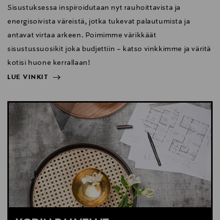
Sisustuksessa inspiroidutaan nyt rauhoittavista ja
energisoivista väreistä, jotka tukevat palautumista ja
antavat virtaa arkeen. Poimimme värikkäät
sisustussuosikit joka budjettiin – katso vinkkimme ja väritä
kotisi huone kerrallaan!
LUE VINKIT
NÄYTÄ VÄHEMMÄN
LUE VINKIT